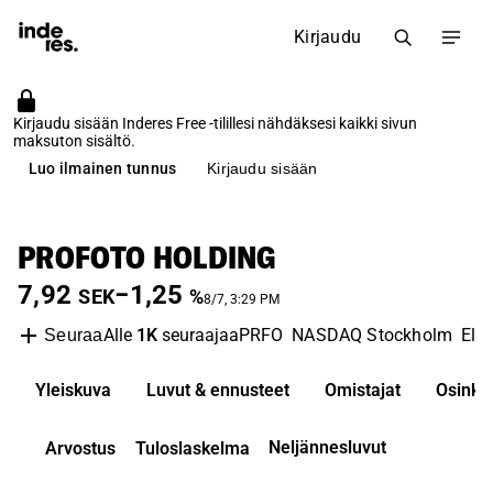
Kirjaudu
Kirjaudu sisään Inderes Free -tilillesi nähdäksesi kaikki sivun
maksuton sisältö.
Luo ilmainen tunnus
Kirjaudu sisään
PROFOTO HOLDING
7,92
−1,25
SEK
%
8/7, 3:29 PM
Alle
1K
seuraajaa
PRFO
NASDAQ Stockholm
Ele
Seuraa
Yleiskuva
Luvut & ennusteet
Omistajat
Osinko
Neljännesluvut
Arvostus
Tuloslaskelma