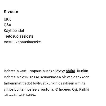
Sivusto
UKK
Q&A
Käyttöehdot
Tietosuojaseloste
Vastuuvapauslauseke
Inderesin vastuuvapauslauseke löytyy
täältä
. Kunkin
Inderesin aktiivisessa seurannassa olevan osakkeen
tarkemmat tiedot löytyvät kunkin osakkeen omilta
yhtiösivuilta Inderes-sivustolla.
© Inderes Oyj. Kaikki
oikeudet pidätetään.