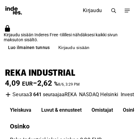
Kirjaudu
Kirjaudu sisään Inderes Free -tilillesi nähdäksesi kaikki sivun
maksuton sisältö.
Luo ilmainen tunnus
Kirjaudu sisään
REKA INDUSTRIAL
4,09
−2,62
EUR
%
8/6, 3:29 PM
3 641
seuraajaa
REKA
NASDAQ Helsinki
Investm
Seuraa
Yleiskuva
Luvut & ennusteet
Omistajat
Osinko
Osinko