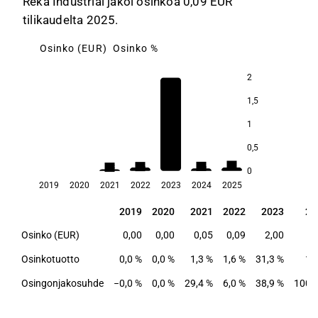
Reka Industrial jakoi osinkoa 0,09 EUR
tilikaudelta 2025.
Osinko (EUR)
Osinko %
2
31,3
1,5
1
0,5
2,1
1,6
1,6
1,3
0
2019
2020
2021
2022
2023
2024
2025
2019
2020
2021
2022
2023
20
2019
2020
2021
2022
2023
20
Osinko (EUR)
0,00
0,00
0,05
0,09
2,00
0
Osinkotuotto
0,0 %
0,0 %
1,3 %
1,6 %
31,3 %
1,
Osingonjakosuhde
−0,0 %
0,0 %
29,4 %
6,0 %
38,9 %
100,