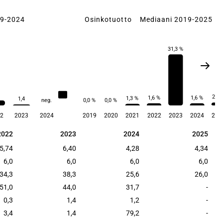
19-2024
Osinkotuotto
Mediaani 2019-2025
31,3 %
9,8
2,1 
1,6 %
1,6 %
1,3 %
1,4
neg.
0,0 %
0,0 %
2
2023
2024
2019
2020
2021
2022
2023
2024
202
2022
2023
2024
2025
2022
2023
2024
2025
5,74
6,40
4,28
4,34
6,0
6,0
6,0
6,0
34,3
38,3
25,6
26,0
51,0
44,0
31,7
-
0,3
1,4
1,2
-
3,4
1,4
79,2
-