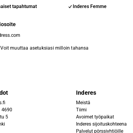
aiset tapahtumat
Inderes Femme
iosoite
Voit muuttaa asetuksiasi milloin tahansa
dot
Inderes
.fi
Meistä
9 4690
Tiimi
tu 5
Avoimet työpaikat
nki
Inderes sijoituskohteena
Palvelut pörssiyhtiöille