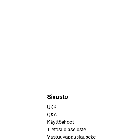
Sivusto
UKK
Q&A
Käyttöehdot
Tietosuojaseloste
Vastuuvapauslauseke