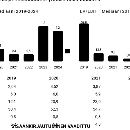
ediaani 2019-2024
EV/EBIT
Mediaani 20
59,8
1,4
1,2
5
13,8
0,3
0,3
0,4
9,8
5,0
20
2021
2022
2023
2024
2019
2020
2021
202
2019
2020
2021
2019
2020
2021
2,04
3,52
3,87
6,0
6,0
5,9
12,1
20,9
23,0
30,4
62,3
54,7
0,3
0,5
0,3
6,2
6,6
4,8
SISÄÄNKIRJAUTUMINEN VAADITTU