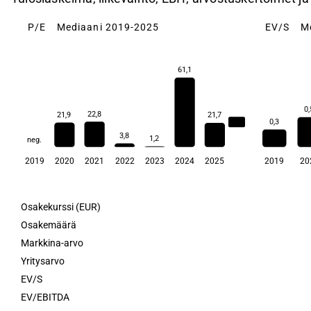
P/E
Mediaani 2019-2025
EV/S
M
61,1
0,
22,8
21,9
21,7
0,3
21,8
3,8
1,2
neg.
2019
2020
2021
2022
2023
2024
2025
2019
20
Osakekurssi (EUR)
Osakemäärä
Markkina-arvo
Yritysarvo
EV/S
EV/EBITDA