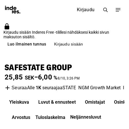
Kirjaudu
Kirjaudu sisään Inderes Free -tilillesi nähdäksesi kaikki sivun
maksuton sisältö.
Luo ilmainen tunnus
Kirjaudu sisään
SAFESTATE GROUP
25,85
−6,00
SEK
%
8/10, 3:26 PM
Alle
1K
seuraajaa
STATE
NGM Growth Market
IT
Seuraa
Yleiskuva
Luvut & ennusteet
Omistajat
Osinko
Neljännesluvut
Arvostus
Tuloslaskelma