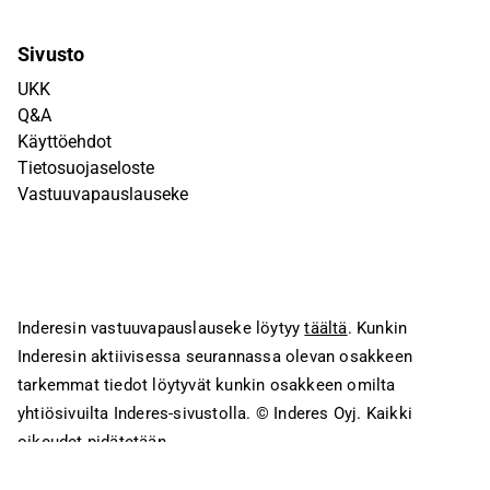
Sivusto
UKK
Q&A
Käyttöehdot
Tietosuojaseloste
Vastuuvapauslauseke
Inderesin vastuuvapauslauseke löytyy
täältä
. Kunkin
Inderesin aktiivisessa seurannassa olevan osakkeen
tarkemmat tiedot löytyvät kunkin osakkeen omilta
yhtiösivuilta Inderes-sivustolla.
© Inderes Oyj. Kaikki
oikeudet pidätetään.