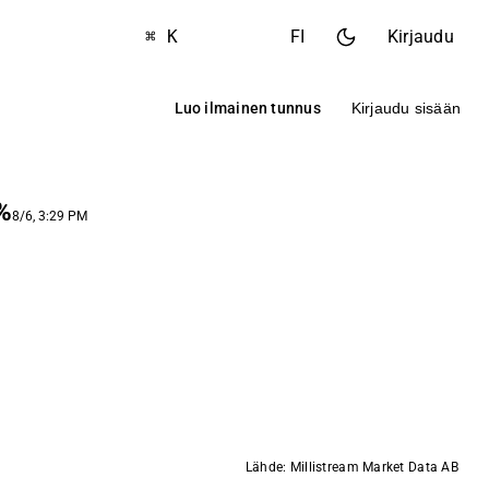
⌘ K
FI
Kirjaudu
Luo ilmainen tunnus
Kirjaudu sisään
%
8/6, 3:29 PM
Lähde: Millistream Market Data AB