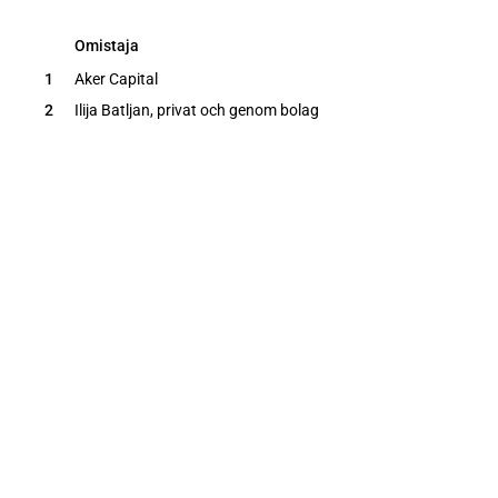
Omistaja
Omistaja
1
Aker Capital
2
Ilija Batljan, privat och genom bolag