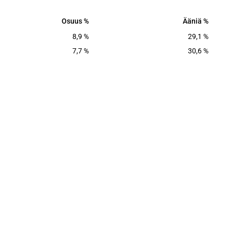
Osuus
Ääniä
Osuus
Ääniä
8,9
%
29,1
%
7,7
%
30,6
%