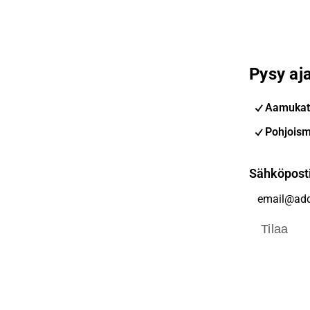
Pysy aja
Aamukat
Pohjoism
Sähköpost
Tilaa