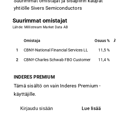
Suurimmat omistajat ja sisäpiirin kaupat
yhtiölle Sivers Semiconductors
Suurimmat omistajat
Lähde: Millistream Market Data AB
Omistaja
Osuus
Ääniä
Omistaja
Osuus
Ääniä
1
CBNY-National Financial Services LL
11,5
%
12,1
%
2
CBNY-Charles Schwab FBO Customer
11,4
%
12,1
%
INDERES PREMIUM
Tämä sisältö on vain Inderes Premium -
käyttäjille.
Lue lisää
Kirjaudu sisään