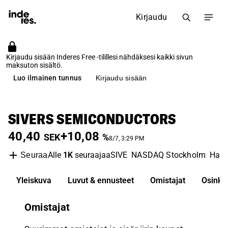
Kirjaudu
Kirjaudu sisään Inderes Free -tilillesi nähdäksesi kaikki sivun
maksuton sisältö.
Luo ilmainen tunnus
Kirjaudu sisään
SIVERS SEMICONDUCTORS
40,40
+10,08
SEK
%
8/7, 3:29 PM
Alle
1K
seuraajaa
SIVE
NASDAQ Stockholm
Hard
Seuraa
Yleiskuva
Luvut & ennusteet
Omistajat
Osinko
Omistajat