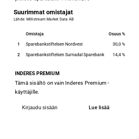
Suurimmat omistajat
Lähde: Millistream Market Data AB
Omistaja
Osuus
Ääni
Omistaja
Osuus
Ääni
1
Sparebankstiftelsen Nordvest
30,0
%
30,
2
Sparebankstiftelsen Surnadal Sparebank
14,4
%
14,
INDERES PREMIUM
Tämä sisältö on vain Inderes Premium -
käyttäjille.
Lue lisää
Kirjaudu sisään