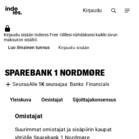
Kirjaudu
Kirjaudu sisään Inderes Free -tilillesi nähdäksesi kaikki sivun
maksuton sisältö.
Luo ilmainen tunnus
Kirjaudu sisään
SPAREBANK 1 NORDMØRE
Alle
1K
seuraajaa
Banks
Financials
Seuraa
Yleiskuva
Omistajat
Sijoittajakonsensus
Omistajat
Suurimmat omistajat ja sisäpiirin kaupat
yhtiölle Sparebank 1 Nordmøre