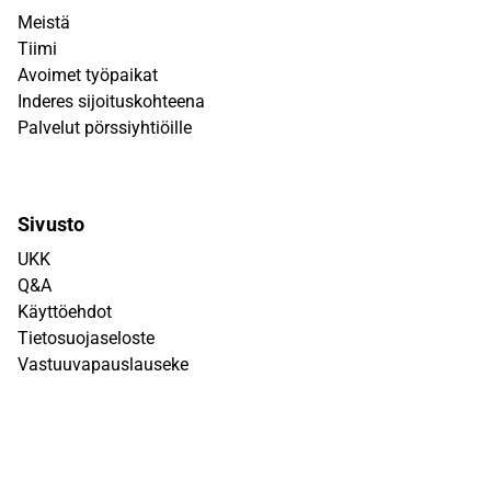
Meistä
Tiimi
Avoimet työpaikat
Inderes sijoituskohteena
Palvelut pörssiyhtiöille
Sivusto
UKK
Q&A
Käyttöehdot
Tietosuojaseloste
Vastuuvapauslauseke