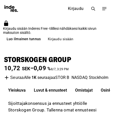
Kirjaudu
Kirjaudu sisään Inderes Free -tilillesi nähdäksesi kaikki sivun
maksuton sisältö.
Luo ilmainen tunnus
Kirjaudu sisään
STORSKOGEN GROUP
10,72
−0,09
SEK
%
8/7, 3:29 PM
Alle
1K
seuraajaa
STOR B
NASDAQ Stockholm
I
Seuraa
Yleiskuva
Luvut & ennusteet
Omistajat
Osinko
Sijoittajakonsensus ja ennusteet yhtiölle
Storskogen Group. Tallenna omat ennusteesi