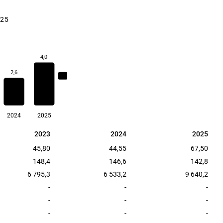
025
4,0
2,6
2,7
2024
2025
2023
2024
2025
2023
2024
2025
45,80
44,55
67,50
148,4
146,6
142,8
6 795,3
6 533,2
9 640,2
-
-
-
-
-
-
-
-
-