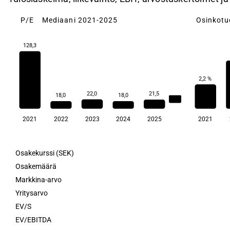
P/E
Mediaani 2021-2025
Osinkotu
128,3
2,2 %
22,0
21,5
18,0
18,0
21,5
2021
2022
2023
2024
2025
2021
Osakekurssi (SEK)
Osakemäärä
Markkina-arvo
Yritysarvo
EV/S
EV/EBITDA