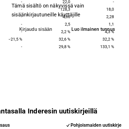
-
22,0
-
Tämä sisältö on näkyvissä vain
-
128,3
18,0
sisäänkirjautuneille käyttäjille
-
4,66
2,28
-
2,5
1,1
Luo ilmainen tunnus
Kirjaudu sisään
-
2,2 %
4,3 %
−21,5 %
32,6 %
32,2 %
-
29,8 %
133,1 %
ntasalla Inderesin uutiskirjeillä
saus
Pohjoismaiden uutiskirje