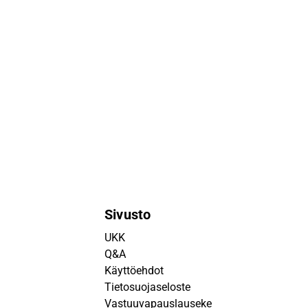
Sivusto
UKK
Q&A
Käyttöehdot
Tietosuojaseloste
Vastuuvapauslauseke