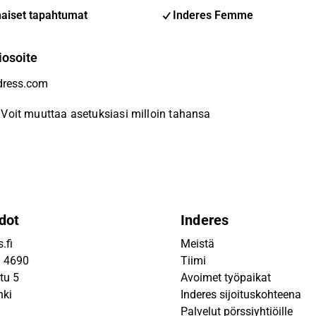
aiset tapahtumat
Inderes Femme
iosoite
Voit muuttaa asetuksiasi milloin tahansa
dot
Inderes
.fi
Meistä
9 4690
Tiimi
tu 5
Avoimet työpaikat
nki
Inderes sijoituskohteena
Palvelut pörssiyhtiöille