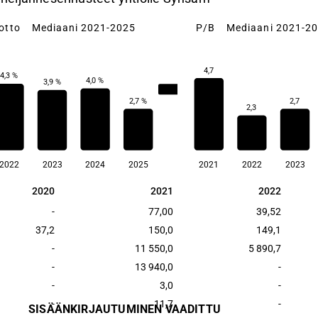
otto
Mediaani 2021-2025
P/B
Mediaani 2021-2
4,7
4,3 %
4,0 %
3,9 %
3,9 %
2,7 %
2,7
2,3
2022
2023
2024
2025
2021
2022
2023
2020
2021
2022
2020
2021
2022
-
77,00
39,52
37,2
150,0
149,1
-
11 550,0
5 890,7
-
13 940,0
-
-
3,0
-
-
11,7
-
SISÄÄNKIRJAUTUMINEN VAADITTU