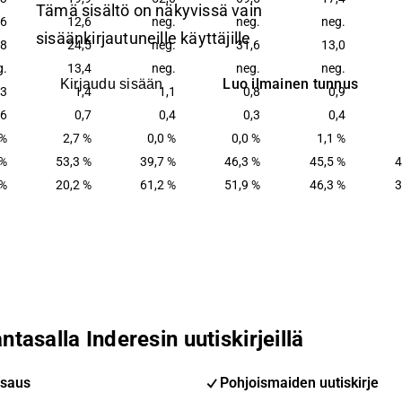
Tämä sisältö on näkyvissä vain
,6
12,6
neg.
neg.
neg.
sisäänkirjautuneille käyttäjille
,8
24,5
neg.
31,6
13,0
g.
13,4
neg.
neg.
neg.
Luo ilmainen tunnus
Kirjaudu sisään
,3
1,4
1,1
0,8
0,9
,6
0,7
0,4
0,3
0,4
 %
2,7 %
0,0 %
0,0 %
1,1 %
 %
53,3 %
39,7 %
46,3 %
45,5 %
4
 %
20,2 %
61,2 %
51,9 %
46,3 %
3
ntasalla Inderesin uutiskirjeillä
saus
Pohjoismaiden uutiskirje