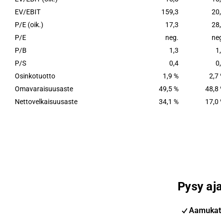
EV/EBIT
159,3
20
P/E (oik.)
17,3
28
P/E
neg.
ne
P/B
1,3
1
P/S
0,4
0
Osinkotuotto
1,9 %
2,7
Omavaraisuusaste
49,5 %
48,8
Nettovelkaisuusaste
34,1 %
17,0
Pysy aja
Aamukat