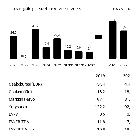
P/E (oik.)
Mediaani 2021-2025
EV/S
0,8
31,6
0,6
24,5
22,3
23,4
13,0
10,2
9,0
8,1
neg.
2021
2022
2023
2024
2025
2026e
2027e
2028e
2021
2022
2019
202
2019
202
Osakekurssi (EUR)
5,34
4,
Osakemäärä
18,2
18
Markkina-arvo
97,1
81
Yritysarvo
122,2
92
EV/S
0,5
0
EV/EBITDA
11,8
7
EV/EBIT (oik.)
15,8
18