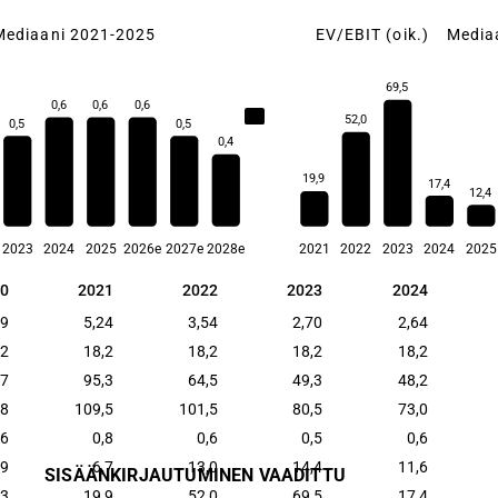
Mediaani 2021-2025
EV/EBIT (oik.)
Media
69,5
0,6
0,6
0,6
0,6
52,0
0,5
0,5
0,4
19,9
17,4
12,4
2023
2024
2025
2026e
2027e
2028e
2021
2022
2023
2024
2025
0
2021
2022
2023
2024
0
2021
2022
2023
2024
49
5,24
3,54
2,70
2,64
,2
18,2
18,2
18,2
18,2
,7
95,3
64,5
49,3
48,2
,8
109,5
101,5
80,5
73,0
,6
0,8
0,6
0,5
0,6
,9
6,7
13,0
14,4
11,6
SISÄÄNKIRJAUTUMINEN VAADITTU
,3
19,9
52,0
69,5
17,4