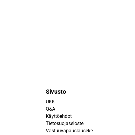
Sivusto
UKK
Q&A
Käyttöehdot
Tietosuojaseloste
Vastuuvapauslauseke