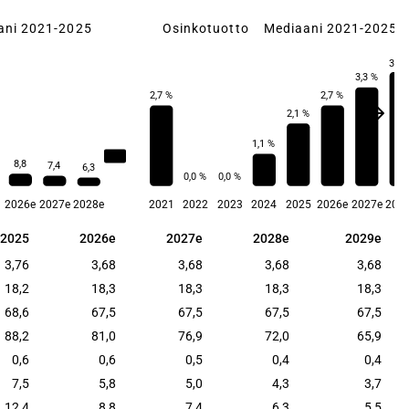
ani 2021-2025
Osinkotuotto
Mediaani 2021-2025
3,8 
3,3 %
2,7 %
2,7 %
2,1 %
1,1 %
19,9
8,8
7,4
6,3
0,0 %
0,0 %
2026e
2027e
2028e
2021
2022
2023
2024
2025
2026e
2027e
202
2025
2026e
2027e
2028e
2029e
2025
2026e
2027e
2028e
2029e
3,76
3,68
3,68
3,68
3,68
18,2
18,3
18,3
18,3
18,3
68,6
67,5
67,5
67,5
67,5
88,2
81,0
76,9
72,0
65,9
0,6
0,6
0,5
0,4
0,4
7,5
5,8
5,0
4,3
3,7
12,4
8,8
7,4
6,3
5,5