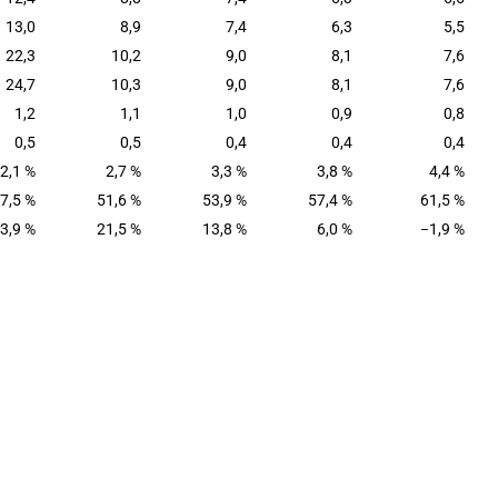
13,0
8,9
7,4
6,3
5,5
22,3
10,2
9,0
8,1
7,6
24,7
10,3
9,0
8,1
7,6
1,2
1,1
1,0
0,9
0,8
0,5
0,5
0,4
0,4
0,4
2,1 %
2,7 %
3,3 %
3,8 %
4,4 %
7,5 %
51,6 %
53,9 %
57,4 %
61,5 %
3,9 %
21,5 %
13,8 %
6,0 %
−1,9 %