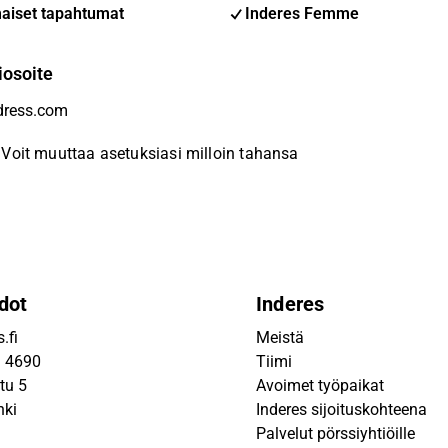
aiset tapahtumat
Inderes Femme
iosoite
Voit muuttaa asetuksiasi milloin tahansa
dot
Inderes
.fi
Meistä
9 4690
Tiimi
tu 5
Avoimet työpaikat
nki
Inderes sijoituskohteena
Palvelut pörssiyhtiöille