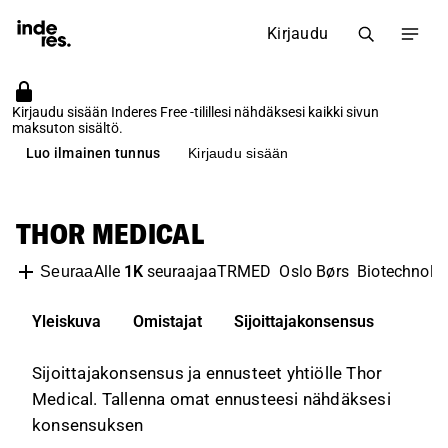
Kirjaudu
Kirjaudu sisään Inderes Free -tilillesi nähdäksesi kaikki sivun
maksuton sisältö.
Luo ilmainen tunnus
Kirjaudu sisään
THOR MEDICAL
Alle
1K
seuraajaa
TRMED
Oslo Børs
Biotechnolo
Seuraa
Yleiskuva
Omistajat
Sijoittajakonsensus
Sijoittajakonsensus ja ennusteet yhtiölle Thor
Medical. Tallenna omat ennusteesi nähdäksesi
konsensuksen