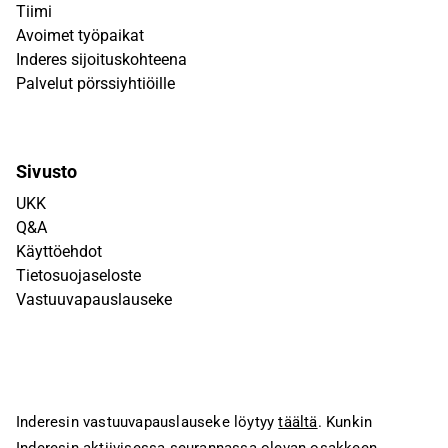
Tiimi
Avoimet työpaikat
Inderes sijoituskohteena
Palvelut pörssiyhtiöille
Sivusto
UKK
Q&A
Käyttöehdot
Tietosuojaseloste
Vastuuvapauslauseke
Inderesin vastuuvapauslauseke löytyy
täältä
. Kunkin