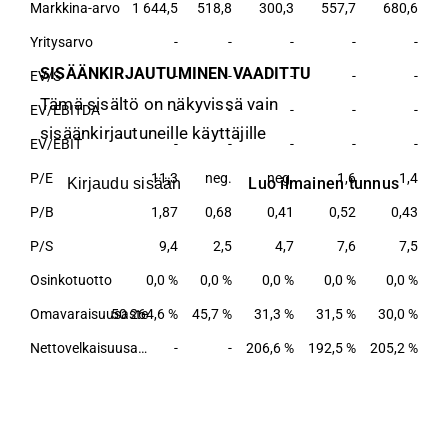
Markkina-arvo
1 644,5
518,8
300,3
557,7
680,6
Yritysarvo
-
-
-
-
-
SISÄÄNKIRJAUTUMINEN VAADITTU
EV/S
-
-
-
-
-
Tämä sisältö on näkyvissä vain
EV/EBITDA
-
-
-
-
-
sisäänkirjautuneille käyttäjille
EV/EBIT
-
-
-
-
-
P/E
11,3
neg.
neg.
1,6
1,4
Luo ilmainen tunnus
Kirjaudu sisään
P/B
1,87
0,68
0,41
0,52
0,43
P/S
9,4
2,5
4,7
7,6
7,5
Osinkotuotto
0,0 %
0,0 %
0,0 %
0,0 %
0,0 %
Omavaraisuusaste
50 264,6 %
45,7 %
31,3 %
31,5 %
30,0 %
Nettovelkaisuusaste
-
-
206,6 %
192,5 %
205,2 %