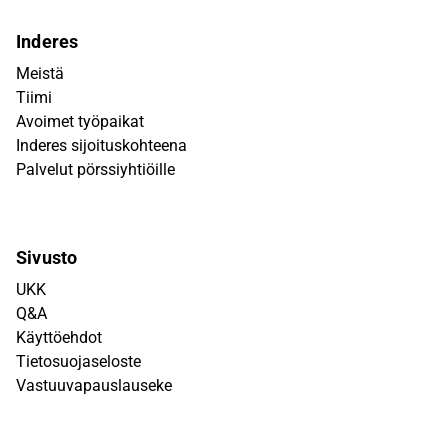
Inderes
Meistä
Tiimi
Avoimet työpaikat
Inderes sijoituskohteena
Palvelut pörssiyhtiöille
Sivusto
UKK
Q&A
Käyttöehdot
Tietosuojaseloste
Vastuuvapauslauseke