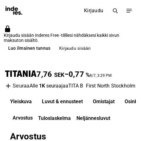
Kirjaudu
Kirjaudu sisään Inderes Free -tilillesi nähdäksesi kaikki sivun
maksuton sisältö.
Luo ilmainen tunnus
Kirjaudu sisään
TITANIA
7,76
−0,77
SEK
%
8/7, 3:29 PM
Alle
1K
seuraajaa
TITA B
First North Stockholm
R
Seuraa
Yleiskuva
Luvut & ennusteet
Omistajat
Osinko
Arvostus
Tuloslaskelma
Neljännesluvut
Arvostus