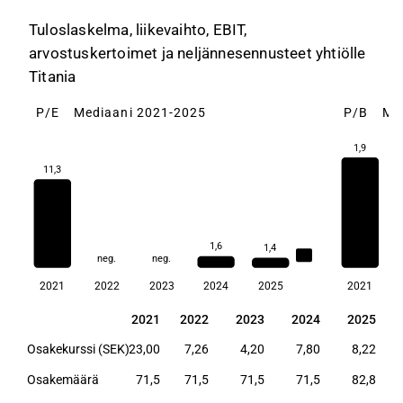
Tuloslaskelma, liikevaihto, EBIT,
arvostuskertoimet ja neljännesennusteet yhtiölle
Titania
P/E
Mediaani 2021-2025
P/B
Me
1,9
11,3
1,6
1,4
1,6
neg.
neg.
2021
2022
2023
2024
2025
2021
2021
2022
2023
2024
2025
2021
2022
2023
2024
2025
Osakekurssi (SEK)
23,00
7,26
4,20
7,80
8,22
Osakemäärä
71,5
71,5
71,5
71,5
82,8