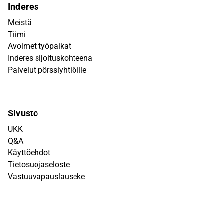
Inderes
Meistä
Tiimi
Avoimet työpaikat
Inderes sijoituskohteena
Palvelut pörssiyhtiöille
Sivusto
UKK
Q&A
Käyttöehdot
Tietosuojaseloste
Vastuuvapauslauseke