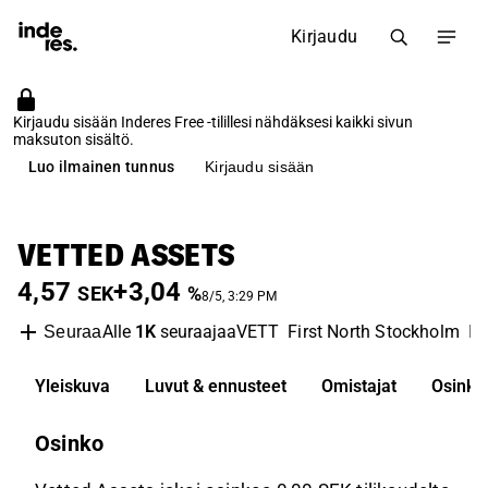
Kirjaudu
Kirjaudu sisään Inderes Free -tilillesi nähdäksesi kaikki sivun
maksuton sisältö.
Luo ilmainen tunnus
Kirjaudu sisään
VETTED ASSETS
4,57
+3,04
SEK
%
8/5, 3:29 PM
Alle
1K
seuraajaa
VETT
First North Stockholm
In
Seuraa
Yleiskuva
Luvut & ennusteet
Omistajat
Osinko
Osinko