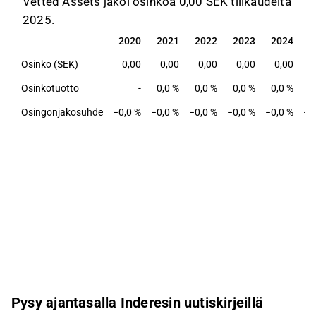
Vetted Assets jakoi osinkoa 0,00 SEK tilikaudelta
2025.
2020
2021
2022
2023
2024
2
2020
2021
2022
2023
2024
2
Osinko (SEK)
0,00
0,00
0,00
0,00
0,00
Osinkotuotto
-
0,0 %
0,0 %
0,0 %
0,0 %
0
Osingonjakosuhde
−0,0 %
−0,0 %
−0,0 %
−0,0 %
−0,0 %
−0
Pysy ajantasalla Inderesin uutiskirjeillä