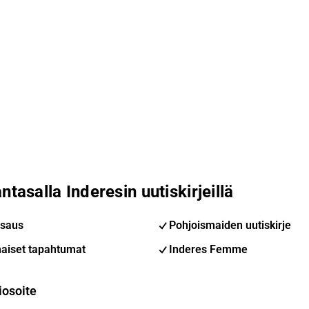
ntasalla Inderesin uutiskirjeillä
saus
Pohjoismaiden uutiskirje
aiset tapahtumat
Inderes Femme
iosoite