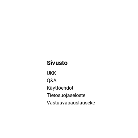
Sivusto
UKK
Q&A
Käyttöehdot
Tietosuojaseloste
Vastuuvapauslauseke