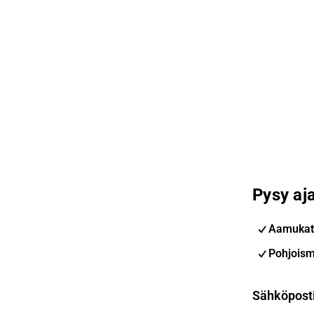
Pysy aja
Aamukat
Pohjoism
Sähköpost