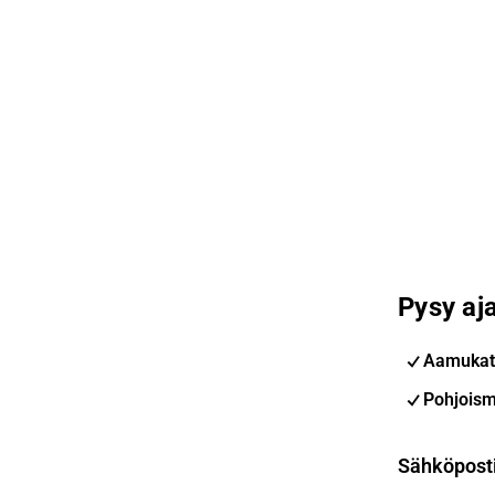
Pysy aja
Aamukat
Pohjoism
Sähköpost