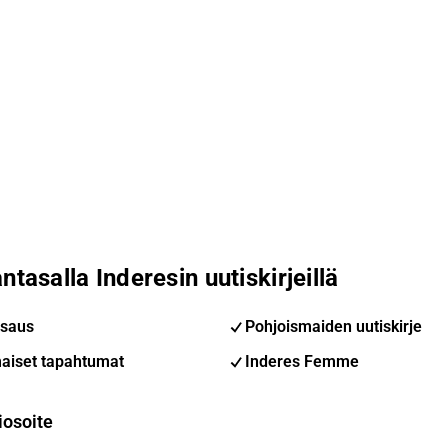
ntasalla Inderesin uutiskirjeillä
saus
Pohjoismaiden uutiskirje
aiset tapahtumat
Inderes Femme
iosoite