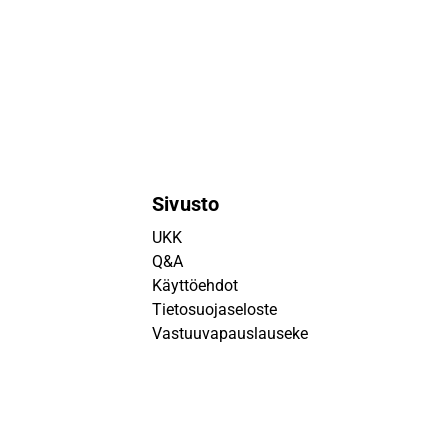
Sivusto
UKK
Q&A
Käyttöehdot
Tietosuojaseloste
Vastuuvapauslauseke