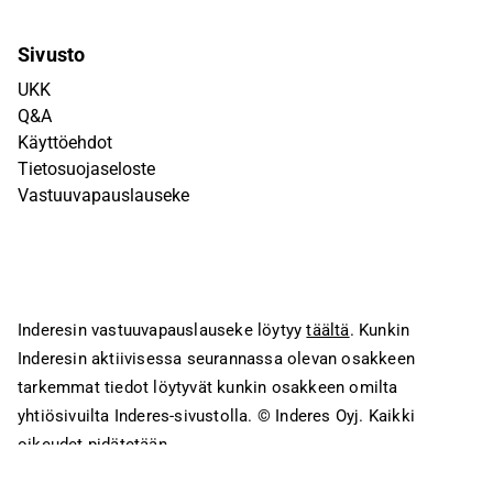
Sivusto
UKK
Q&A
Käyttöehdot
Tietosuojaseloste
Vastuuvapauslauseke
Inderesin vastuuvapauslauseke löytyy
täältä
. Kunkin
Inderesin aktiivisessa seurannassa olevan osakkeen
tarkemmat tiedot löytyvät kunkin osakkeen omilta
yhtiösivuilta Inderes-sivustolla.
© Inderes Oyj. Kaikki
oikeudet pidätetään.