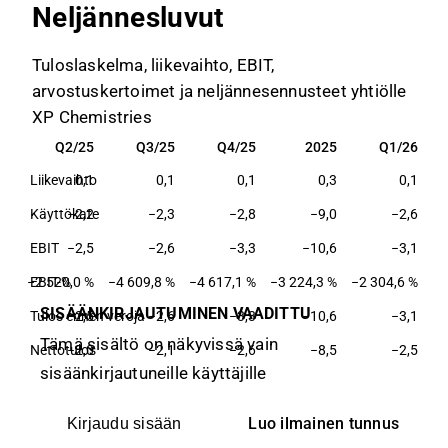
Neljännesluvut
Tuloslaskelma, liikevaihto, EBIT,
arvostuskertoimet ja neljännesennusteet yhtiölle
XP Chemistries
25
Q2/25
Q3/25
Q4/25
2025
Q1/26
25
Q2/25
Q3/25
Q4/25
2025
Q1/26
0,1
Liikevaihto
0,1
0,1
0,1
0,3
0,1
,8
Käyttökate
−2,2
−2,3
−2,8
−9,0
−2,6
,3
EBIT
−2,5
−2,6
−3,3
−10,6
−3,1
 %
−2 520,0 %
EBIT-%
−4 609,8 %
−4 617,1 %
−3 224,3 %
−2 304,6 %
SISÄÄNKIRJAUTUMINEN VAADITTU
,1
Tulos ennen veroja
−2,5
−2,6
−3,3
−10,6
−3,1
Tämä sisältö on näkyvissä vain
,7
Nettotulos
−2,0
−2,1
−2,6
−8,5
−2,5
sisäänkirjautuneille käyttäjille
Luo ilmainen tunnus
Kirjaudu sisään