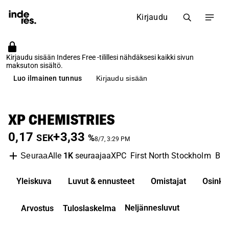
Kirjaudu
Kirjaudu sisään Inderes Free -tilillesi nähdäksesi kaikki sivun
maksuton sisältö.
Luo ilmainen tunnus
Kirjaudu sisään
XP CHEMISTRIES
0,17
+3,33
SEK
%
8/7, 3:29 PM
Alle
1K
seuraajaa
XPC
First North Stockholm
Bio
Seuraa
Yleiskuva
Luvut & ennusteet
Omistajat
Osinko
Neljännesluvut
Arvostus
Tuloslaskelma