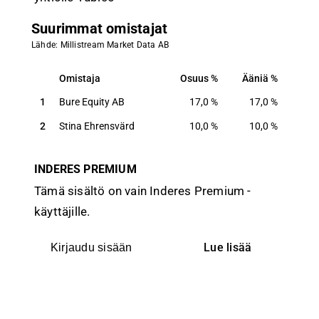
Suurimmat omistajat
Lähde: Millistream Market Data AB
Omistaja
Osuus
Ääniä
Omistaja
Osuus
Ääniä
1
Bure Equity AB
17,0
%
17,0
%
2
Stina Ehrensvärd
10,0
%
10,0
%
INDERES PREMIUM
Tämä sisältö on vain Inderes Premium -
käyttäjille.
Lue lisää
Kirjaudu sisään