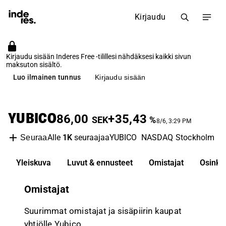
Kirjaudu
Kirjaudu sisään Inderes Free -tilillesi nähdäksesi kaikki sivun
maksuton sisältö.
Luo ilmainen tunnus
Kirjaudu sisään
YUBICO
86,00
+35,43
SEK
%
8/6, 3:29 PM
Alle
1K
seuraajaa
YUBICO
NASDAQ Stockholm
IT
Seuraa
Yleiskuva
Luvut & ennusteet
Omistajat
Osinko
Omistajat
Suurimmat omistajat ja sisäpiirin kaupat
yhtiölle Yubico