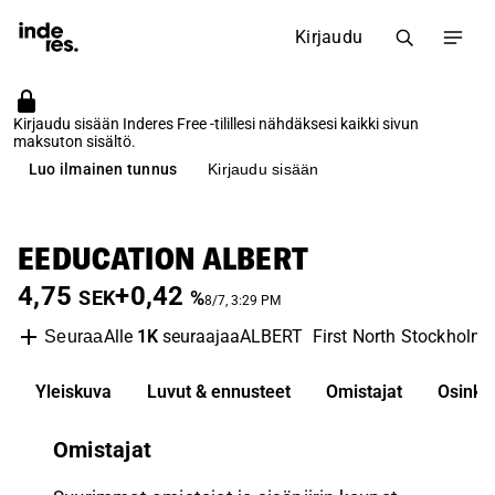
Kirjaudu
Kirjaudu sisään Inderes Free -tilillesi nähdäksesi kaikki sivun
maksuton sisältö.
Luo ilmainen tunnus
Kirjaudu sisään
EEDUCATION ALBERT
4,75
+0,42
SEK
%
8/7, 3:29 PM
Alle
1K
seuraajaa
ALBERT
First North Stockholm
Seuraa
Yleiskuva
Luvut & ennusteet
Omistajat
Osinko
Omistajat