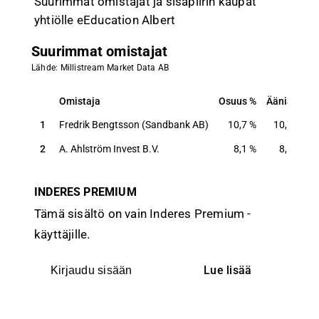
Suurimmat omistajat ja sisäpiirin kaupat
yhtiölle eEducation Albert
Suurimmat omistajat
Lähde: Millistream Market Data AB
Omistaja
Osuus
Ääniä
Omistaja
Osuus
Ääniä
1
Fredrik Bengtsson (Sandbank AB)
10,7
%
10,7
%
2
A. Ahlström Invest B.V.
8,1
%
8,1
%
INDERES PREMIUM
Tämä sisältö on vain Inderes Premium -
käyttäjille.
Lue lisää
Kirjaudu sisään