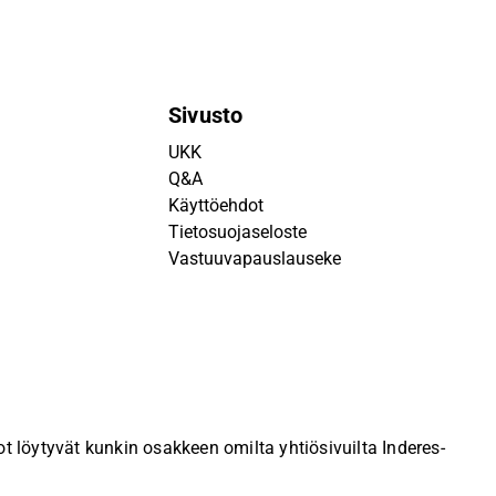
Sivusto
UKK
Q&A
Käyttöehdot
Tietosuojaseloste
Vastuuvapauslauseke
 löytyvät kunkin osakkeen omilta yhtiösivuilta Inderes-