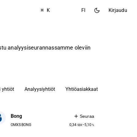
⌘ K
FI
Kirjaudu
tustu analyysiseurannassamme oleviin
 yhtiöt
Analyysiyhtiöt
Yhtiöasiakkaat
Bong
Seuraa
OMXS
BONG
0,34
−5,10
SEK
%