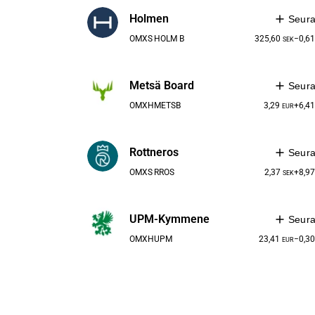
Holmen
Seur
OMXS
HOLM B
325,60
−0,6
SEK
Metsä Board
Seur
OMXH
METSB
3,29
+6,4
EUR
Rottneros
Seur
OMXS
RROS
2,37
+8,9
SEK
UPM-Kymmene
Seur
OMXH
UPM
23,41
−0,3
EUR