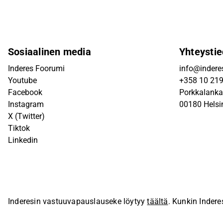
Sosiaalinen media
Yhteystie
Inderes Foorumi
info@inderes
Youtube
+358 10 21
Facebook
Porkkalanka
Instagram
00180 Helsi
X (Twitter)
Tiktok
Linkedin
Inderesin vastuuvapauslauseke löytyy
täältä
. Kunkin Indere
sivustolla.
© Inderes Oyj. Kaikki oikeudet pidätetään.