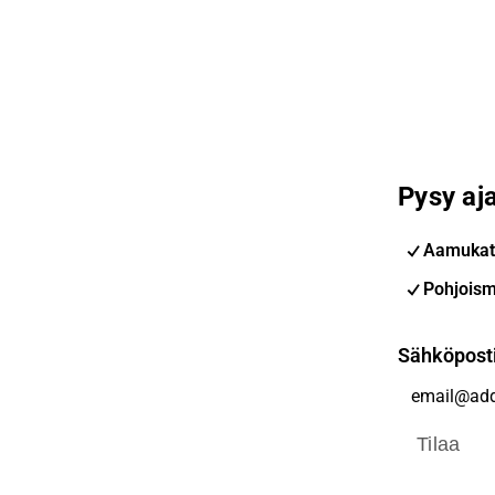
Pysy aja
Aamukat
Pohjoism
Sähköpost
Tilaa