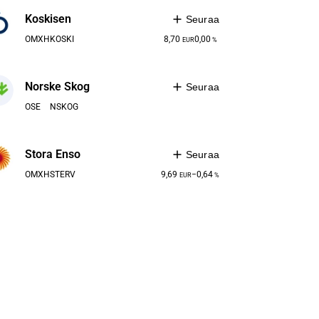
Koskisen
Seuraa
OMXH
KOSKI
8,70
0,00
EUR
%
Norske Skog
Seuraa
OSE
NSKOG
Stora Enso
Seuraa
OMXH
STERV
9,69
−0,64
EUR
%