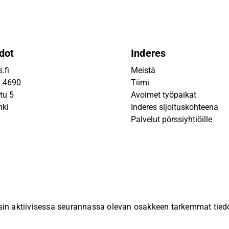
dot
Inderes
.fi
Meistä
9 4690
Tiimi
tu 5
Avoimet työpaikat
nki
Inderes sijoituskohteena
Palvelut pörssiyhtiöille
sin aktiivisessa seurannassa olevan osakkeen tarkemmat tiedot