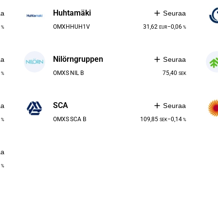
Huhtamäki
aa
Seuraa
1
OMXH
HUH1V
31,62
−0,06
%
EUR
%
Nilörngruppen
aa
Seuraa
1
OMXS
NIL B
75,40
%
SEK
SCA
aa
Seuraa
7
OMXS
SCA B
109,85
−0,14
%
SEK
%
aa
0
%