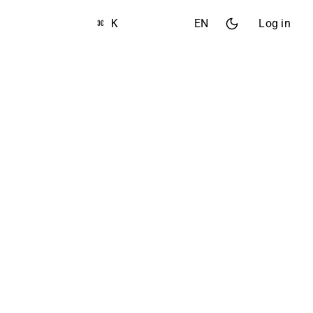
⌘ K
EN
Log in