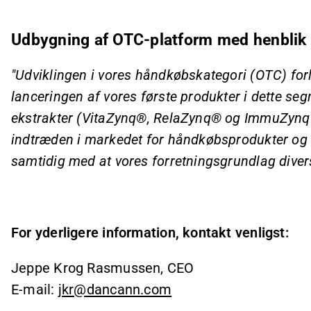
Udbygning af OTC-platform med henblik
"Udviklingen i vores håndkøbskategori (OTC) for
lanceringen af vores første produkter i dette se
ekstrakter (VitaZynq®, RelaZynq® og ImmuZynq®
indtræden i markedet for håndkøbsprodukter og 
samtidig med at vores forretningsgrundlag divers
For yderligere information, kontakt venligst:
Jeppe Krog Rasmussen, CEO
E-mail:
jkr@dancann.com