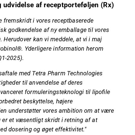
 udvidelse af receptporteføljen (Rx)
e fremskridt i vores receptbaserede
risk godkendelse af ny emballage til vores
Herudover kan vi meddele, at vi i maj
obinol®. Yderligere information herom
Q1-2025).
onsaftale med Tetra Pharm Technologies
igheder til anvendelse af deres
nceret formuleringsteknologi til lipofile
rbedret beskyttelse, højere
alen understøtter vores ambition om at være
 et væsentligt skridt i retning af at
d dosering og øget effektivitet."