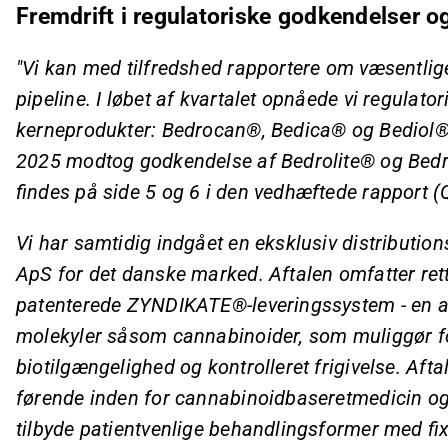
Fremdrift i regulatoriske godkendelser og
"Vi kan med tilfredshed rapportere om væsentlig
pipeline. I løbet af kvartalet opnåede vi regulato
kerneprodukter: Bedrocan®, Bedica® og Bediol®. 
2025 modtog godkendelse af Bedrolite® og Bedr
findes på side 5 og 6 i den vedhæftede rapport (
Vi har samtidig indgået en eksklusiv distributi
ApS for det danske marked. Aftalen omfatter rett
patenterede ZYNDIKATE®-leveringssystem - en ava
molekyler såsom cannabinoider, som muliggør fo
biotilgængelighed og kontrolleret frigivelse. Aft
førende inden for cannabinoidbaseretmedicin og er
tilbyde patientvenlige behandlingsformer med fixe