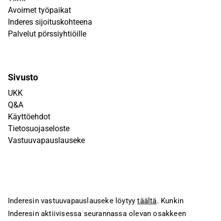
Avoimet työpaikat
Inderes sijoituskohteena
Palvelut pörssiyhtiöille
Sivusto
UKK
Q&A
Käyttöehdot
Tietosuojaseloste
Vastuuvapauslauseke
Inderesin vastuuvapauslauseke löytyy
täältä
. Kunkin
Inderesin aktiivisessa seurannassa olevan osakkeen