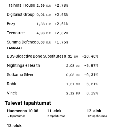
Trainers´ House
+2,78
%
2,59
EUR
Digitalist Group
+2,63
%
0,01
EUR
Eezy
+2,61
%
1,38
EUR
Tecnotree
+2,32
%
4,98
EUR
Summa Defence
+1,75
%
0,03
EUR
LASKIJAT
BBS-Bioactive Bone Substitutes
−10,40
%
0,31
EUR
Nightingale Health
−9,57
%
2,08
EUR
Sotkamo Silver
−9,31
%
0,08
EUR
Robit
−6,21
%
1,51
EUR
Vincit
−6,19
%
2,12
EUR
Tulevat tapahtumat
Huomenna 10.08.
11. elok.
12. elok.
2 tapahtumaa
6 tapahtumaa
12 tapahtumaa
13. elok.