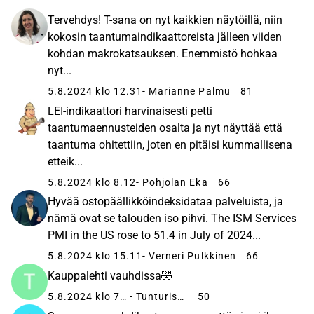
Tervehdys! T-sana on nyt kaikkien näytöillä, niin
kokosin taantumaindikaattoreista jälleen viiden
kohdan makrokatsauksen. Enemmistö hohkaa
nyt...
5.8.2024 klo 12.31
- Marianne Palmu
81
LEI-indikaattori harvinaisesti petti
taantumaennusteiden osalta ja nyt näyttää että
taantuma ohitettiin, joten en pitäisi kummallisena
etteik...
5.8.2024 klo 8.12
- Pohjolan Eka
66
Hyvää ostopäällikköindeksidataa palveluista, ja
nämä ovat se talouden iso pihvi. The ISM Services
PMI in the US rose to 51.4 in July of 2024...
5.8.2024 klo 15.11
- Verneri Pulkkinen
66
Kauppalehti vauhdissa🤣
5.8.2024 klo 7.15
- Tunturisusi
50