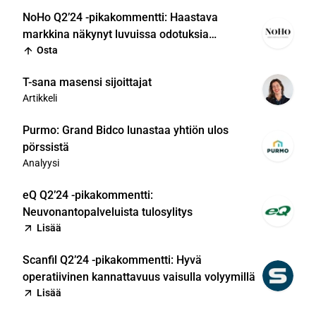
NoHo Q2’24 -pikakommentti: Haastava
markkina näkynyt luvuissa odotuksia
voimakkaammin
Osta
T-sana masensi sijoittajat
Artikkeli
Purmo: Grand Bidco lunastaa yhtiön ulos
pörssistä
Analyysi
eQ Q2’24 -pikakommentti:
Neuvonantopalveluista tulosylitys
Lisää
Scanfil Q2’24 -pikakommentti: Hyvä
operatiivinen kannattavuus vaisulla volyymillä
Lisää