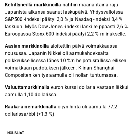
Kehittyneillä markkinoilla
nähtiin maanantaina raju
Japanista alkunsa saanut laskupäivä. Yhdysvalloissa
S&P500 -indeksi päätyi 3,0 % ja Nasdaq -indeksi 3,4 %
laskuun. Myös Dow Jones -indeksi laski reippaasti 2,6 %.
Euroopassa Stoxx 600 indeksi päätyi 2,2 % miinukselle.
Aasian markkinoilla
aloitettiin päivä voimakkaassa
nousussa. Japanin Nikkei oli aamukahdeksalta
poikkeuksellisessa lähes 10 %:n helpotusrallissa eilisen
voimakkaan pudotuksen jälkeen. Kiinan Shanghai
Compositen kehitys aamulla oli nollan tuntumassa.
Valuuttamarkkinalla
euron kurssi dollaria vastaan liikkui
aamulla 1,10 dollarissa.
Raaka-ainemarkkinalla
öljyn hinta oli aamulla 77,2
dollarissa/bbl (+1,3 %).
NOUSIJAT