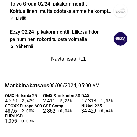
Toivo Group Q2’24 -pikakommentti:
Kohtuullinen, mutta odotuksiamme heikompi
tulosraportti
Lisää
Eezy Q2’24 -pikakommentti: Liikevaihdon
painuminen rokotti tulosta voimalla
Vähennä
Näytä lisää
+
11
Markkinakatsaus
08/06/2024, 05:00 AM
OMX Helsinki 25
OMX Stockholm 30
DAX
4 270
2 411
17 318
−2,43
%
−2,25
%
−1,95
%
STOXX Europe 600
SSE Comp.
Nikkei 225
487,6
2 862
34 429
−2,06
%
+0,04
%
+9,44
%
EUR/USD
1,095
+0,03
%