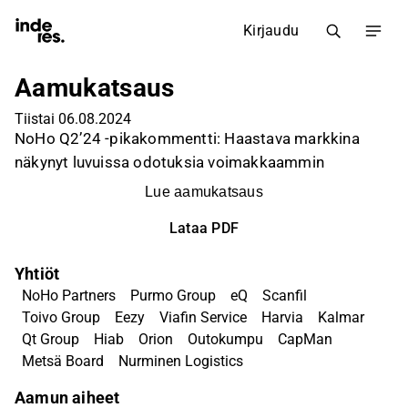
Kirjaudu
Aamukatsaus
Tiistai 06.08.2024
NoHo Q2’24 -pikakommentti: Haastava markkina
näkynyt luvuissa odotuksia voimakkaammin
Lue aamukatsaus
Lataa PDF
Yhtiöt
NoHo Partners
Purmo Group
eQ
Scanfil
Toivo Group
Eezy
Viafin Service
Harvia
Kalmar
Qt Group
Hiab
Orion
Outokumpu
CapMan
Metsä Board
Nurminen Logistics
Aamun aiheet