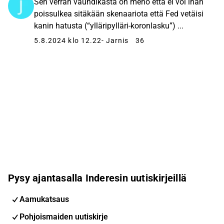
Sen verran vauhdikasta on meno että ei voi ihan
poissulkea sitäkään skenaariota että Fed vetäisi
kanin hatusta (“ylläripylläri-koronlasku”) ...
5.8.2024 klo 12.22
- Jarnis
36
Pysy ajantasalla Inderesin uutiskirjeillä
Aamukatsaus
Pohjoismaiden uutiskirje