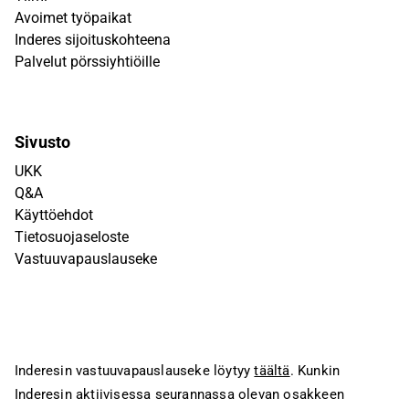
Avoimet työpaikat
Inderes sijoituskohteena
Palvelut pörssiyhtiöille
Sivusto
UKK
Q&A
Käyttöehdot
Tietosuojaseloste
Vastuuvapauslauseke
Inderesin vastuuvapauslauseke löytyy
täältä
. Kunkin
Inderesin aktiivisessa seurannassa olevan osakkeen