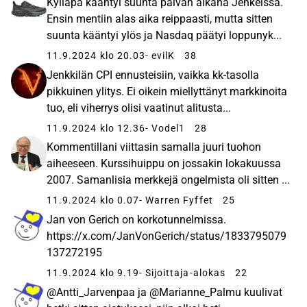
Kylläpä kääntyi suunta päivän aikana Jenkeissä.
Ensin mentiin alas aika reippaasti, mutta sitten
suunta kääntyi ylös ja Nasdaq päätyi loppunyk...
11.9.2024 klo 20.03
- evilK
38
Jenkkilän CPI ennusteisiin, vaikka kk-tasolla
pikkuinen ylitys. Ei oikein miellyttänyt markkinoita
tuo, eli viherrys olisi vaatinut alitusta...
11.9.2024 klo 12.36
- Vodel1
28
Kommentillani viittasin samalla juuri tuohon
aiheeseen. Kurssihuippu on jossakin lokakuussa
2007. Samanlisia merkkejä ongelmista oli sitten ...
11.9.2024 klo 0.07
- Warren Fyffet
25
Jan von Gerich on korkotunnelmissa.
https://x.com/JanVonGerich/status/1833795079
137272195
11.9.2024 klo 9.19
- Sijoittaja-alokas
22
@Antti_Jarvenpaa ja @Marianne_Palmu kuulivat