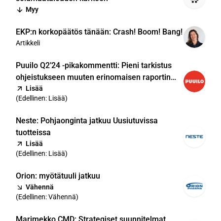
Myy
EKP:n korkopäätös tänään: Crash! Boom! Bang!
Artikkeli
Puuilo Q2’24 -pikakommentti: Pieni tarkistus
ohjeistukseen muuten erinomaisen raportin
tahrana
Lisää
(
Edellinen: Lisää
)
Neste: Pohjaonginta jatkuu Uusiutuvissa
tuotteissa
Lisää
(
Edellinen: Lisää
)
Orion: myötätuuli jatkuu
Vähennä
(
Edellinen: Vähennä
)
Marimekko CMD: Strategiset suunnitelmat