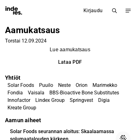
Kirjaudu
Aamukatsaus
Torstai 12.09.2024
Lue aamukatsaus
Lataa PDF
Yhtiöt
Solar Foods
Puuilo
Neste
Orion
Marimekko
Fondia
Vaisala
BBS-Bioactive Bone Substitutes
Innofactor
Lindex Group
Springvest
Digia
Kreate Group
Aamun aiheet
Solar Foods seurannan aloitus: Skaalaamassa
solumaatalouden kärkeen