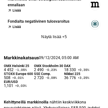
ennallaan
Lisää
Fondialta negatiivinen tulosvaroitus
Lisää
Näytä lisää
+
5
Markkinakatsaus
09/12/2024, 05:00 AM
OMX Helsinki 25
OMX Stockholm 30
DAX
4 452
2 490
18 330
−1,05
%
−0,23
%
+0,35
%
STOXX Europe 600
SSE Comp.
Nikkei 225
508
2 720
36 776
+0,01
%
−0,09
%
+3,25
%
EUR/USD
1,101
+0,03
%
Kehittyneillä markkinoilla
nähtiin keskiviikkona
nousujohteinen päivä. Yhdysvalloissa S&P 500 -indeksi