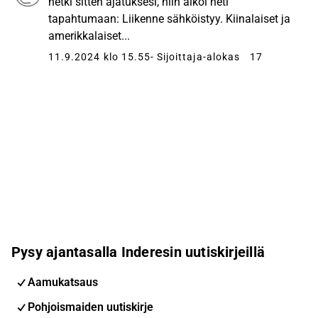
hetki sitten ajatuksesi, niin alkoi heti
tapahtumaan: Liikenne sähköistyy. Kiinalaiset ja
amerikkalaiset...
11.9.2024 klo 15.55
- Sijoittaja-alokas
17
Pysy ajantasalla Inderesin uutiskirjeillä
Aamukatsaus
Pohjoismaiden uutiskirje