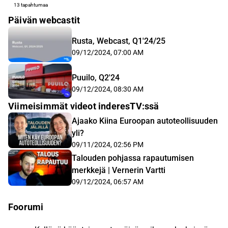
13 tapahtumaa
Päivän webcastit
Rusta, Webcast, Q1'24/25
09/12/2024, 07:00 AM
Puuilo, Q2'24
09/12/2024, 08:30 AM
Viimeisimmät videot inderesTV:ssä
Ajaako Kiina Euroopan autoteollisuuden
yli?
09/11/2024, 02:56 PM
Talouden pohjassa rapautumisen
merkkejä | Vernerin Vartti
09/12/2024, 06:57 AM
Foorumi