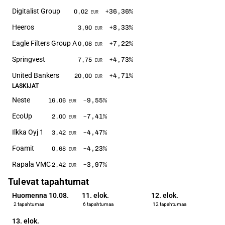
Digitalist Group
+36,36
%
0,02
EUR
Heeros
+8,33
%
3,90
EUR
Eagle Filters Group A
+7,22
%
0,08
EUR
Springvest
+4,73
%
7,75
EUR
United Bankers
+4,71
%
20,00
EUR
LASKIJAT
Neste
−9,55
%
16,06
EUR
EcoUp
−7,41
%
2,00
EUR
Ilkka Oyj 1
−4,47
%
3,42
EUR
Foamit
−4,23
%
0,68
EUR
Rapala VMC
−3,97
%
2,42
EUR
Tulevat tapahtumat
Huomenna 10.08.
11. elok.
12. elok.
2 tapahtumaa
6 tapahtumaa
12 tapahtumaa
13. elok.