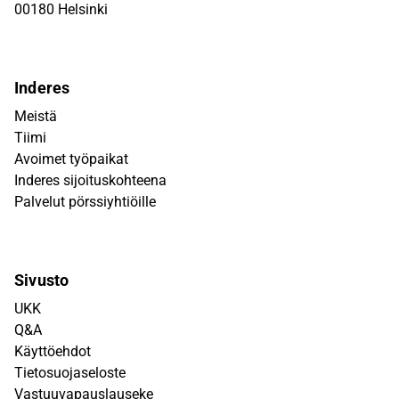
00180 Helsinki
Inderes
Meistä
Tiimi
Avoimet työpaikat
Inderes sijoituskohteena
Palvelut pörssiyhtiöille
Sivusto
UKK
Q&A
Käyttöehdot
Tietosuojaseloste
Vastuuvapauslauseke