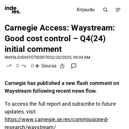
Kirjaudu
Carnegie Access: Waystream:
Good cost control – Q4(24)
initial comment
WAYS
LEHDISTÖTIEDOTE
02/20/2025, 09:04 AM
0
0
Seuraa
tykkää
ei tykkää
Carnegie has published a new flash comment on
Waystream following recent news flow.
To access the full report and subscribe to future
updates, visit
https://www.carnegie.se/en/commissioned-
research/waystream/