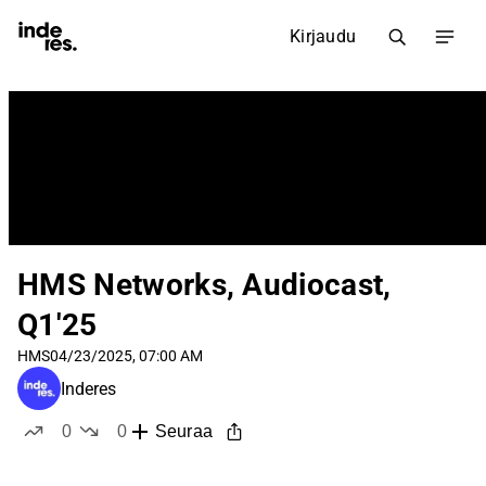
Kirjaudu
HMS Networks, Audiocast,
Q1'25
HMS
04/23/2025, 07:00 AM
Inderes
0
0
Seuraa
tykkää
ei tykkää