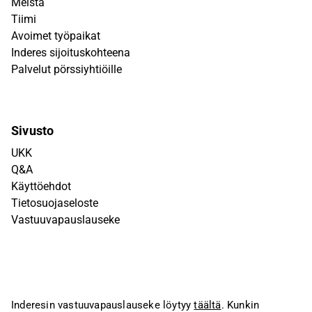
Meistä
Tiimi
Avoimet työpaikat
Inderes sijoituskohteena
Palvelut pörssiyhtiöille
Sivusto
UKK
Q&A
Käyttöehdot
Tietosuojaseloste
Vastuuvapauslauseke
Inderesin vastuuvapauslauseke löytyy
täältä
. Kunkin