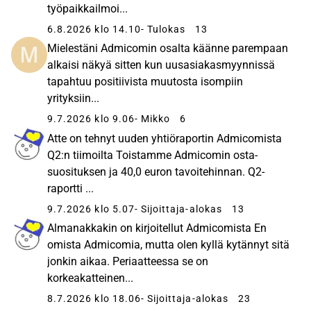
työpaikkailmoi...
6.8.2026 klo 14.10
- Tulokas
13
Mielestäni Admicomin osalta käänne parempaan
alkaisi näkyä sitten kun uusasiakasmyynnissä
tapahtuu positiivista muutosta isompiin
yrityksiin...
9.7.2026 klo 9.06
- Mikko
6
Atte on tehnyt uuden yhtiöraportin Admicomista
Q2:n tiimoilta Toistamme Admicomin osta-
suosituksen ja 40,0 euron tavoitehinnan. Q2-
raportti ...
9.7.2026 klo 5.07
- Sijoittaja-alokas
13
Almanakkakin on kirjoitellut Admicomista En
omista Admicomia, mutta olen kyllä kytännyt sitä
jonkin aikaa. Periaatteessa se on
korkeakatteinen...
8.7.2026 klo 18.06
- Sijoittaja-alokas
23