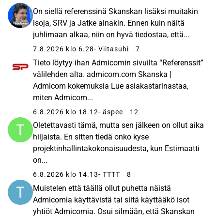
On siellä referenssinä Skanskan lisäksi muitakin
isoja, SRV ja Jatke ainakin. Ennen kuin näitä
juhlimaan alkaa, niin on hyvä tiedostaa, että...
7.8.2026 klo 6.28
- Viitasuhi
7
Tieto löytyy ihan Admicomin sivuilta “Referenssit”
välilehden alta. admicom.com Skanska |
Admicom kokemuksia Lue asiakastarinastaa,
miten Admicom...
6.8.2026 klo 18.12
- äspee
12
Oletettavasti tämä, mutta sen jälkeen on ollut aika
hiljaista. En sitten tiedä onko kyse
projektinhallintakokonaisuudesta, kun Estimaatti
on...
6.8.2026 klo 14.13
- TTTT
8
Muistelen että täällä ollut puhetta näistä
Admicomia käyttävistä tai siitä käyttääkö isot
yhtiöt Admicomia. Osui silmään, että Skanskan