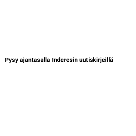
Pysy ajantasalla Inderesin uutiskirjeillä
Aamukatsaus
Pohjoismaiden uutiskirje
Pohjoismaiset tapahtumat
Inderes Femme
Sähköpostiosoite