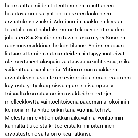
huomauttaa niiden toteuttamisen muuttuneen
haastavammaksi yhtiön osakkeen laskeneen
arvostuksen vuoksi. Admicomin osakkeen laskun
taustalla ovat nähdäksemme tekoälypelot muiden
julkisten SaaS-yhtiöiden tavoin sekä myös Suomen
rakennusmarkkinan heikko tilanne. Yhtiön mukaan
listaamattomien ostokohteiden hintapyynnöt eivät
ole joustaneet alaspäin vastaavassa suhteessa, mikä
vaikeuttaa arvonluontia. Yhtiön oman osakkeen
arvostuksen lasku tekee esimerkiksi oman osakkeen
käytöstä yrityskaupoissa epämieluisampaa ja
toisaalta korostaa omien osakkeiden ostojen
mielleekkyyttä vaihtoehtoisena pääoman allokoinnin
keinona, mitä yhtiö onkin tänä vuonna tehnyt.
Mielestämme yhtiön pitkän aikavälin arvonluonnin
kannalta tiukoista kriteereistä kiinni pitäminen
arvostusten osalta on oikea ratkaisu.