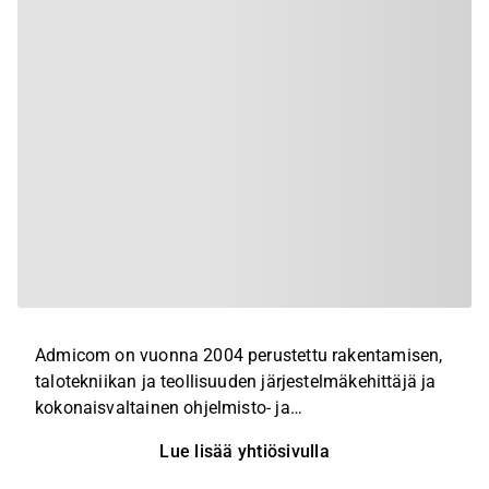
Admicom on vuonna 2004 perustettu rakentamisen,
talotekniikan ja teollisuuden järjestelmäkehittäjä ja
kokonaisvaltainen ohjelmisto- ja
tilitoimistokumppani. Yhtiön palvelut auttavat pieniä
Lue lisää yhtiösivulla
ja keskisuuria yrityksiä parantamaan kilpailukykyään
automatisoimalla työmaan ja toimiston rutiineja