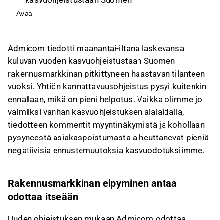
rakennusmarkkinan heikkouden vuoksi, mutta
Avaa
kannattavuusohjeistus pysyi ennallaan.
Yhtiö odottaa vuoden 2026 jatkuvan
Admicom
tiedotti
maanantai-iltana laskevansa
vuosilaskutuksen kasvavan 3–10 % ja
kuluvan vuoden kasvuohjeistustaan Suomen
kokonaisliikevaihdon 2–6 % suhteessa vuoden
rakennusmarkkinan pitkittyneen haastavan tilanteen
2025 tasoon.
vuoksi. Yhtiön kannattavuusohjeistus pysyi kuitenkin
Rakennusmarkkinan heikkous on johtanut
ennallaan, mikä on pieni helpotus. Vaikka olimme jo
odotuksia heikompaan uusmyyntiin ja
valmiiksi vanhan kasvuohjeistuksen alalaidalla,
kohonneeseen asiakaspoistumaan, mikä
tiedotteen kommentit myyntinäkymistä ja kohollaan
vaikuttaa negatiivisesti kasvuennusteisiin.
pysyneestä asiakaspoistumasta aiheuttanevat pieniä
Admicomin osakkeen laskenut arvostus
negatiivisia ennustemuutoksia kasvuodotuksiimme.
vaikeuttaa yritysostojen toteuttamista, mutta
yhtiö pitää kiinni tiukoista arvostuskriteereistä
pitkän aikavälin arvonluonnin kannalta.
Rakennusmarkkinan elpyminen antaa
odottaa itseään
Tämä sisältö on tekoälyn tuottamaa. Anna siihen
liittyvää palautetta Inderesin
foorumilla
.
Uuden ohjeistuksen mukaan Admicom odottaa