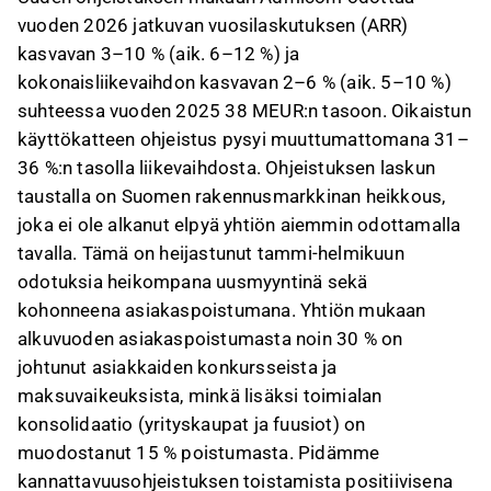
vuoden 2026 jatkuvan vuosilaskutuksen (ARR)
kasvavan 3–10 % (aik. 6–12 %) ja
kokonaisliikevaihdon kasvavan 2–6 % (aik. 5–10 %)
suhteessa vuoden 2025 38 MEUR:n tasoon. Oikaistun
käyttökatteen ohjeistus pysyi muuttumattomana 31–
36 %:n tasolla liikevaihdosta. Ohjeistuksen laskun
taustalla on Suomen rakennusmarkkinan heikkous,
joka ei ole alkanut elpyä yhtiön aiemmin odottamalla
tavalla. Tämä on heijastunut tammi-helmikuun
odotuksia heikompana uusmyyntinä sekä
kohonneena asiakaspoistumana. Yhtiön mukaan
alkuvuoden asiakaspoistumasta noin 30 % on
johtunut asiakkaiden konkursseista ja
maksuvaikeuksista, minkä lisäksi toimialan
konsolidaatio (yrityskaupat ja fuusiot) on
muodostanut 15 % poistumasta. Pidämme
kannattavuusohjeistuksen toistamista positiivisena