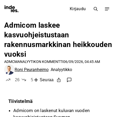
Kirjaudu
Admicom laskee
kasvuohjeistustaan
rakennusmarkkinan heikkouden
vuoksi
ADMCM
ANALYYTIKON KOMMENTTI
06/09/2026, 04:45 AM
Roni Peuranheimo
Analyytikko
26
5
Seuraa
tykkää
ei tykkää
Tiivistelmä
Admicom on laskenut kuluvan vuoden
kasvuohjeistustaan Suomen