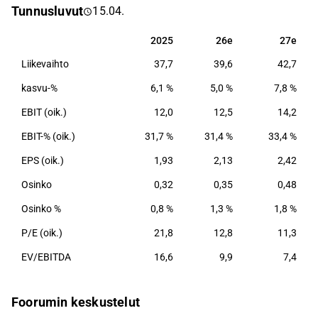
Tunnusluvut
15.04.
kirjanpitoon asti.
2025
26e
27e
2025
26e
27e
Liikevaihto
37,7
39,6
42,7
kasvu-%
6,1 %
5,0 %
7,8 %
EBIT (oik.)
12,0
12,5
14,2
EBIT-% (oik.)
31,7 %
31,4 %
33,4 %
EPS (oik.)
1,93
2,13
2,42
Osinko
0,32
0,35
0,48
Osinko %
0,8 %
1,3 %
1,8 %
P/E (oik.)
21,8
12,8
11,3
EV/EBITDA
16,6
9,9
7,4
Foorumin keskustelut