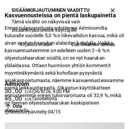
SISÄÄNKIRJAUTUMINEN VAADITTU
Kasvuennusteissa on pientä laskupainetta
Tämä sisältö on näkyvissä vain
Ennen tulosvaroitusta odotimme Admicomilta
sisäänkirjautuneille käyttäjille
kuluvalle vuodelle 5,0 %:n liikevaihdon kasvua, mikä oli
aivan vanhan haarukan alalaidan kohdalla. Vaikka
Luo ilmainen tunnus
Kirjaudu sisään
kasvuennusteemme on edelleen uuden 2–6 %:n
ohjeistushaarukan sisällä, on se nyt haarukan
ylälaidassa. Ottaen huomioon yhtiön kommentit
myyntinäkymästä sekä kohollaan pysyvästä
asiakaspoistumasta, näemme kasvuennusteissamme
Admicom
pieniä leikkaustarpeita. Oikaistun käyttökatteen
30,00
6/8/26, 4:00 PM
EUR
ennusteemme ennen tulosvaroitusta oli 32,9 %, mikä
45,00
Tavoitehinta
EUR
on hieman ohjeistushaarukan keskipisteen
Osta
alapuolella.
Suositus päivitetty
:
04/15