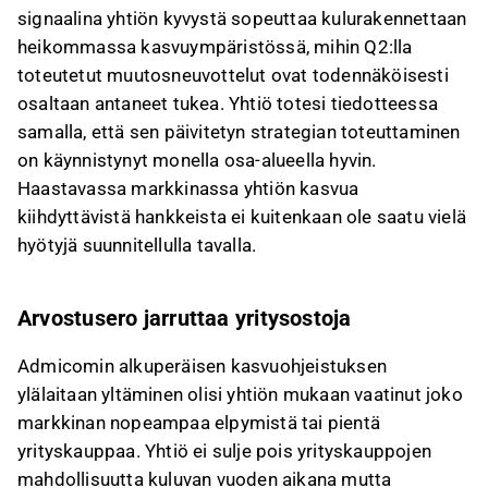
signaalina yhtiön kyvystä sopeuttaa kulurakennettaan
heikommassa kasvuympäristössä, mihin Q2:lla
toteutetut muutosneuvottelut ovat todennäköisesti
osaltaan antaneet tukea. Yhtiö totesi tiedotteessa
samalla, että sen päivitetyn strategian toteuttaminen
on käynnistynyt monella osa-alueella hyvin.
Haastavassa markkinassa yhtiön kasvua
kiihdyttävistä hankkeista ei kuitenkaan ole saatu vielä
hyötyjä suunnitellulla tavalla.
Arvostusero jarruttaa yritysostoja
Admicomin alkuperäisen kasvuohjeistuksen
ylälaitaan yltäminen olisi yhtiön mukaan vaatinut joko
markkinan nopeampaa elpymistä tai pientä
yrityskauppaa. Yhtiö ei sulje pois yrityskauppojen
mahdollisuutta kuluvan vuoden aikana mutta