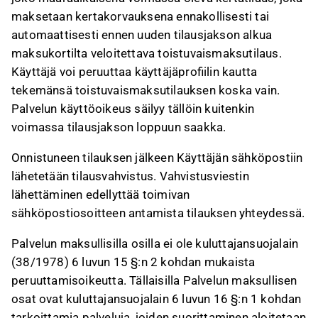
maksetaan kertakorvauksena ennakollisesti tai
automaattisesti ennen uuden tilausjakson alkua
maksukortilta veloitettava toistuvaismaksutilaus.
Käyttäjä voi peruuttaa käyttäjäprofiilin kautta
tekemänsä toistuvaismaksutilauksen koska vain.
Palvelun käyttöoikeus säilyy tällöin kuitenkin
voimassa tilausjakson loppuun saakka.
Onnistuneen tilauksen jälkeen Käyttäjän sähköpostiin
lähetetään tilausvahvistus. Vahvistusviestin
lähettäminen edellyttää toimivan
sähköpostiosoitteen antamista tilauksen yhteydessä.
Palvelun maksullisilla osilla ei ole kuluttajansuojalain
(38/1978) 6 luvun 15 §:n 2 kohdan mukaista
peruuttamisoikeutta. Tällaisilla Palvelun maksullisen
osat ovat kuluttajansuojalain 6 luvun 16 §:n 1 kohdan
tarkoittamia palveluja, joiden suorittaminen aloitetaan