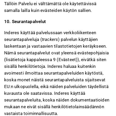
Tällöin Palvelu ei välttämättä ole käytettävissä
samalla lailla kuin evästeiden käytön sallien.
10. Seurantapalvelut
Inderes käyttää palvelussaan verkkoliikenteen
seurantapalveluja (
trackers
) palvelun käyttäjien
laskentaan ja vastaavien tilastotietojen keräykseen.
Nämä seurantapalvelut ovat yleensä evästepohjaisia
(lisätietoja kappaleessa 9 (Evästeet)), eivätkä siten
sisällä henkilötietoja. Inderes haluaa kuitenkin
avoimesti ilmoittaa seurantapalveluiden käytöstä,
koska monet näistä seurantapalveluista sijaitsevat
EU:n ulkopuolella, eikä näiden palveluiden täydellistä
kuvausta ole saatavissa. Inderes käyttää
seurantapalveluita, koska näiden dokumentaatioiden
mukaan ne eivät sisällä henkilötietolainsäädännön
vastaista toiminnallisuutta.