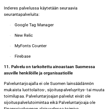
Inderes palvelussa käytetään seuraavia
seurantapalveluita:
Google Tag Manager
·
New Relic
·
MyFonts Counter
·
Firebase
·
11. Palvelu on tarkoitettu ainoastaan Suomessa
asuville henkilöille ja organisaatioille
Palveluntarjoajalla ei ole Suomen lainsäädännön
mukaista luottolaitos-, sijoituspalveluyritys- tai muuta
toimilupaa. Palveluntarjoajan palvelut eivät ole
sijoituspalvelutoimintaa eikä Palveluntarjoaja ole
Finanssivalvonnan alaisuudessa toimiva