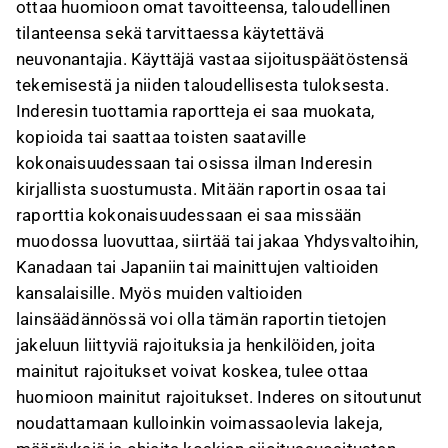
ottaa huomioon omat tavoitteensa, taloudellinen
tilanteensa sekä tarvittaessa käytettävä
neuvonantajia. Käyttäjä vastaa sijoituspäätöstensä
tekemisestä ja niiden taloudellisesta tuloksesta.
Inderesin tuottamia raportteja ei saa muokata,
kopioida tai saattaa toisten saataville
kokonaisuudessaan tai osissa ilman Inderesin
kirjallista suostumusta. Mitään raportin osaa tai
raporttia kokonaisuudessaan ei saa missään
muodossa luovuttaa, siirtää tai jakaa Yhdysvaltoihin,
Kanadaan tai Japaniin tai mainittujen valtioiden
kansalaisille. Myös muiden valtioiden
lainsäädännössä voi olla tämän raportin tietojen
jakeluun liittyviä rajoituksia ja henkilöiden, joita
mainitut rajoitukset voivat koskea, tulee ottaa
huomioon mainitut rajoitukset. Inderes on sitoutunut
noudattamaan kulloinkin voimassaolevia lakeja,