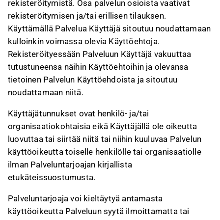
rekisteröitymistä. Osa palvelun osioista vaativat
rekisteröitymisen ja/tai erillisen tilauksen.
Käyttämällä Palvelua Käyttäjä sitoutuu noudattamaan
kulloinkin voimassa olevia Käyttöehtoja.
Rekisteröityessään Palveluun Käyttäjä vakuuttaa
tutustuneensa näihin Käyttöehtoihin ja olevansa
tietoinen Palvelun Käyttöehdoista ja sitoutuu
noudattamaan niitä.
Käyttäjätunnukset ovat henkilö- ja/tai
organisaatiokohtaisia eikä Käyttäjällä ole oikeutta
luovuttaa tai siirtää niitä tai niihin kuuluvaa Palvelun
käyttöoikeutta toiselle henkilölle tai organisaatiolle
ilman Palveluntarjoajan kirjallista
etukäteissuostumusta.
Palveluntarjoaja voi kieltäytyä antamasta
käyttöoikeutta Palveluun syytä ilmoittamatta tai