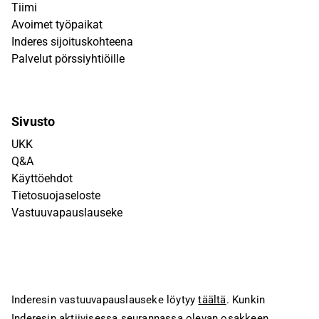
Tiimi
Avoimet työpaikat
Inderes sijoituskohteena
Palvelut pörssiyhtiöille
Sivusto
UKK
Q&A
Käyttöehdot
Tietosuojaseloste
Vastuuvapauslauseke
Inderesin vastuuvapauslauseke löytyy
täältä
. Kunkin
Inderesin aktiivisessa seurannassa olevan osakkeen