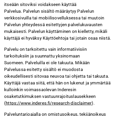
itseään sitoviksi voidakseen käyttää
Palvelua. Palvelun sisältö määräytyy Palvelun
verkkosivuilla tai mobiilisovelluksessa tai muutoin
Palvelun yhteydessä esitettyjen palvelukuvausten
mukaisesti. Palvelun käyttäminen on kielletty, mikäli
käyttäjä ei hyväksy Käyttöehtoja tai jotain osaa niistä.
Palvelu on tarkoitettu vain informatiivisiin
tarkoituksiin ja suunnattu yksinomaan
Suomeen. Palveluilla ei ole takuuta. Mikään
Palvelussa esitetty sisältö ei muodosta
oikeudellisesti sitovaa neuvoa tai ohjetta tai takuuta.
Käyttäjä vastaa siitä, että hän on lukenut ja ymmärtää
kulloinkin voimassaolevan Inderesin
osaketutkimuksen vastuunrajoituslausekkeen
(
https://www.inderes.fi/research-disclaimer
).
Palveluntarjoajalla on omistusoikeus, tekijänoikeus