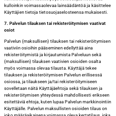
kulloinkin voimassaolevaa lainsäädäntöä ja käsittelee
Käyttäjien tietoja tietosuojaselosteensa mukaisesti.
7. Palvelun tilauksen tai rekisteröitymisen vaativat
osiot
Palvelun (maksullisen) tilauksen tai rekisteröitymisen
vaativiin osioihin pääseminen edellyttää aina
rekisteröitymistä ja kirjautumista Palveluun sekä
(maksullisen) tilauksen vaativien osioiden osalta
myös voimassa olevaa tilausta. Käyttäjä tekee
tilauksen ja rekisteröitymisen Palvelun erillisessä
osiossa, ja tilaukseen ja/tai rekisteröitymiseen
sovelletaan näitä Käyttäjäehtoja sekä tilauksen ja
rekisteröitymisen yhteydessä mahdollisesti erikseen
esitettäviä ehtoja, kuten lupaa Palvelun markkinointiin
Käyttäjälle. Palvelun maksullisten osioiden tilaus on
joko määräaikaisena voimassa oleva kertatilaus, joka