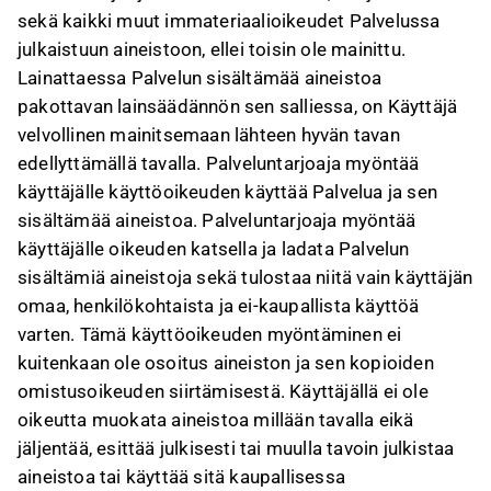
sekä kaikki muut immateriaalioikeudet Palvelussa
julkaistuun aineistoon, ellei toisin ole mainittu.
Lainattaessa Palvelun sisältämää aineistoa
pakottavan lainsäädännön sen salliessa, on Käyttäjä
velvollinen mainitsemaan lähteen hyvän tavan
edellyttämällä tavalla. Palveluntarjoaja myöntää
käyttäjälle käyttöoikeuden käyttää Palvelua ja sen
sisältämää aineistoa. Palveluntarjoaja myöntää
käyttäjälle oikeuden katsella ja ladata Palvelun
sisältämiä aineistoja sekä tulostaa niitä vain käyttäjän
omaa, henkilökohtaista ja ei-kaupallista käyttöä
varten. Tämä käyttöoikeuden myöntäminen ei
kuitenkaan ole osoitus aineiston ja sen kopioiden
omistusoikeuden siirtämisestä. Käyttäjällä ei ole
oikeutta muokata aineistoa millään tavalla eikä
jäljentää, esittää julkisesti tai muulla tavoin julkistaa
aineistoa tai käyttää sitä kaupallisessa