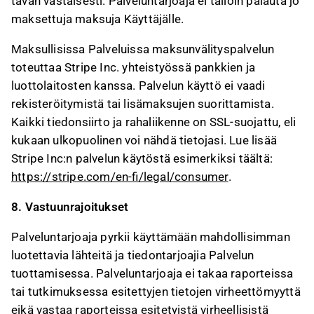
tavan vastaisesti. Palveluntarjoaja ei tällöin palauta jo
maksettuja maksuja Käyttäjälle.
Maksullisissa Palveluissa maksunvälityspalvelun
toteuttaa Stripe Inc. yhteistyössä pankkien ja
luottolaitosten kanssa. Palvelun käyttö ei vaadi
rekisteröitymistä tai lisämaksujen suorittamista.
Kaikki tiedonsiirto ja rahaliikenne on SSL-suojattu, eli
kukaan ulkopuolinen voi nähdä tietojasi. Lue lisää
Stripe Inc:n palvelun käytöstä esimerkiksi täältä:
https://stripe.com/en-fi/legal/consumer
.
8. Vastuunrajoitukset
Palveluntarjoaja pyrkii käyttämään mahdollisimman
luotettavia lähteitä ja tiedontarjoajia Palvelun
tuottamisessa. Palveluntarjoaja ei takaa raporteissa
tai tutkimuksessa esitettyjen tietojen virheettömyyttä
eikä vastaa raporteissa esitetyistä virheellisistä