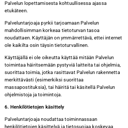
Palvelun lopettamisesta kohtuullisessa ajassa
etukäteen.
Palveluntarjoaja pyrkii tarjoamaan Palvelun
mahdollisimman korkeaa tietoturvan tasoa
noudattaen. Käyttäjän on ymmärrettävä, ettei internet
ole kaikilta osin täysin tietoturvallinen.
Käyttäjällä ei ole oikeutta käyttää mitään Palvelun
toimintaa häiritsemään pystyviä laitteita tai ohjelmia,
suorittaa toimia, jotka rasittavat Palvelun rakennetta
merkittävästi (esimerkiksi suorittaa
massapostituksia), tai häiritä tai käsitellä Palvelun
ohjelmistoja ja toimintoja.
6. Henkilötietojen käsittely
Palveluntarjoaja noudattaa toiminnassaan
henkilötietojen käsittelyä ja tietosuojaa koskevaa