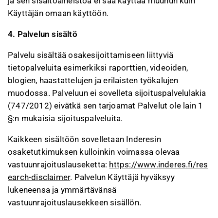
ja sen sisältöaineistoa ei saa käyttää muuhun kuin
Käyttäjän omaan käyttöön.
4. Palvelun sisältö
Palvelu sisältää osakesijoittamiseen liittyviä
tietopalveluita esimerkiksi raporttien, videoiden,
blogien, haastattelujen ja erilaisten työkalujen
muodossa. Palveluun ei sovelleta sijoituspalvelulakia
(747/2012) eivätkä sen tarjoamat Palvelut ole lain 1
§:n mukaisia sijoituspalveluita.
Kaikkeen sisältöön sovelletaan Inderesin
osaketutkimuksen kulloinkin voimassa olevaa
vastuunrajoituslauseketta:
https://www.inderes.fi/res
earch-disclaimer
. Palvelun Käyttäjä hyväksyy
lukeneensa ja ymmärtävänsä
vastuunrajoituslausekkeen sisällön.