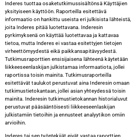
Inderes tuottaa osaketutkimussisältönsä Käyttäjien
yksityiseen käyttöön. Raporteilla esitettävä
informaatio on hankittu useista eri julkisista lähteistä,
joita Inderes pitää luotettavana. Inderesin
pyrkimyksenä on käyttää luotettavaa ja kattavaa
tietoa, mutta Inderes ei vastaa esitettyjen tietojen
virheettömyydestä eikä paikkansapitävyydestä.
Tutkimusraporttien ensisijaisena lähteenä käytetään
liikkeeseenlaskijan julkistamaa informaatiota, jollei
raportissa toisin mainita. Tutkimusraporteilla
esitettävät taulukot perustuvat aina Inderesin omaan
tutkimustietokantaan, jollei asian yhteydessä toisin
mainita. Inderesin tutkimustietokannan historialuvut
perustuvat pääsääntöisesti liikkeeseenlaskijan
julkistamiin tietoihin ja ennusteet analyytikon omiin
arvioihin.
Inderes tai sen työntekijät eivät vastaa raporttien