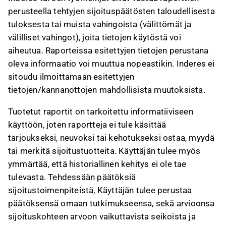
perusteella tehtyjen sijoituspäätösten taloudellisesta
tuloksesta tai muista vahingoista (välittömät ja
välilliset vahingot), joita tietojen käytöstä voi
aiheutua. Raporteissa esitettyjen tietojen perustana
oleva informaatio voi muuttua nopeastikin. Inderes ei
sitoudu ilmoittamaan esitettyjen
tietojen/kannanottojen mahdollisista muutoksista.
Tuotetut raportit on tarkoitettu informatiiviseen
käyttöön, joten raportteja ei tule käsittää
tarjoukseksi, neuvoksi tai kehotukseksi ostaa, myydä
tai merkitä sijoitustuotteita. Käyttäjän tulee myös
ymmärtää, että historiallinen kehitys ei ole tae
tulevasta. Tehdessään päätöksiä
sijoitustoimenpiteistä, Käyttäjän tulee perustaa
päätöksensä omaan tutkimukseensa, sekä arvioonsa
sijoituskohteen arvoon vaikuttavista seikoista ja