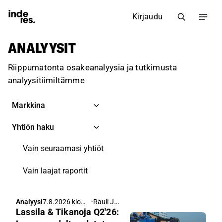
Kirjaudu
ANALYYSIT
Riippumatonta osakeanalyysia ja tutkimusta
analyysitiimiltämme
Vain seuraamasi yhtiöt
Vain laajat raportit
-
Rauli Juva
Analyysi
7.8.2026 klo
Lassila & Tikanoja Q2'26:
6.00