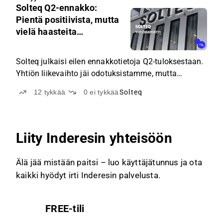
Solteq Q2-ennakko:
5.20
Pientä positiivista, mutta
vielä haasteita
ratkottavana
Solteq julkaisi eilen ennakkotietoja Q2-tuloksestaan.
Yhtiön liikevaihto jäi odotuksistamme, mutta
alkuvuodesta toteutetut raskaat säästötoimet purivat
12
tykkää
0
ei tykkää
Solteq
hieman ennusteitamme paremmin.
Liity Inderesin yhteisöön
Älä jää mistään paitsi – luo käyttäjätunnus ja ota
kaikki hyödyt irti Inderesin palvelusta.
FREE-tili