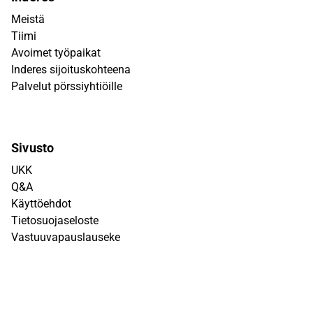
Meistä
Tiimi
Avoimet työpaikat
Inderes sijoituskohteena
Palvelut pörssiyhtiöille
Sivusto
UKK
Q&A
Käyttöehdot
Tietosuojaseloste
Vastuuvapauslauseke