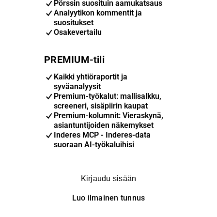
Pörssin suosituin aamukatsaus
Analyytikon kommentit ja
suositukset
Osakevertailu
PREMIUM-tili
Kaikki yhtiöraportit ja
syväanalyysit
Premium-työkalut: mallisalkku,
screeneri, sisäpiirin kaupat
Premium-kolumnit: Vieraskynä,
asiantuntijoiden näkemykset
Inderes MCP - Inderes-data
suoraan AI-työkaluihisi
Kirjaudu sisään
Luo ilmainen tunnus