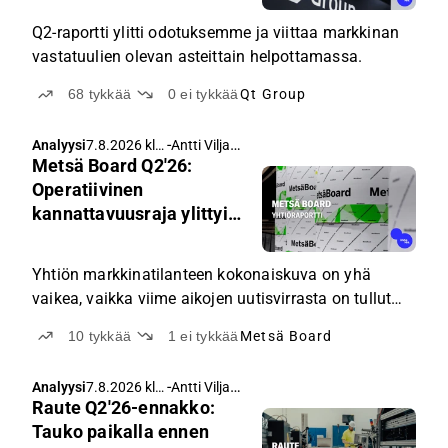
Q2-raportti ylitti odotuksemme ja viittaa markkinan
vastatuulien olevan asteittain helpottamassa.
68
tykkää
0
ei tykkää
Qt Group
-
Antti Viljakainen
Analyysi
7.8.2026 klo
Metsä Board Q2'26:
4.05
Operatiivinen
kannattavuusraja ylittyi
niukasti
Yhtiön markkinatilanteen kokonaiskuva on yhä
vaikea, vaikka viime aikojen uutisvirrasta on tullut
myös lieviä positiivisia signaaleja.
10
tykkää
1
ei tykkää
Metsä Board
-
Antti Viljakainen
Analyysi
7.8.2026 klo
Raute Q2'26-ennakko:
3.55
Tauko paikalla ennen