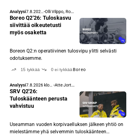
-
,
Analyysi
7.8.2026
Olli Vilppo
Roni Peuranheimo
Boreo Q2'26: Tuloskasvu
klo 5.15
siivittää oikeutetusti
myös osaketta
Boreon Q2:n operatiivinen tulosvipu ylitti selvästi
odotuksemme.
15
tykkää
0
ei tykkää
Boreo
-
Atte Jortikka
Analyysi
7.8.2026 klo
SRV Q2'26:
5.00
Tuloskäänteen perusta
vahvistuu
Useamman vuoden korpivaelluksen jälkeen yhtiö on
mielestämme yhä selvemmin tuloskäänteen