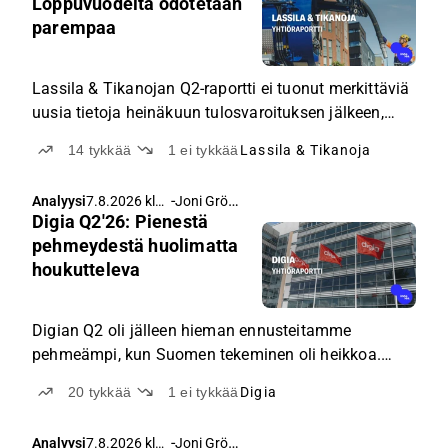
Loppuvuodelta odotetaan
parempaa
Lassila & Tikanojan Q2-raportti ei tuonut merkittäviä
uusia tietoja heinäkuun tulosvaroituksen jälkeen,
mutta yhtiön osakkeen arvostus on edullinen ja se
14
tykkää
1
ei tykkää
Lassila & Tikanoja
on potentiaalinen yritysostokohde.
-
Joni Grönqvist
Analyysi
7.8.2026 klo
Digia Q2'26: Pienestä
5.46
pehmeydestä huolimatta
houkutteleva
Digian Q2 oli jälleen hieman ennusteitamme
pehmeämpi, kun Suomen tekeminen oli heikkoa.
Kansainvälisesti menee hyvin. Suurempaa
20
tykkää
1
ei tykkää
Digia
dramatiikkaa ei kuitenkaan näkemyksemme mukaan
ole.
-
Joni Grönqvist
Analyysi
7.8.2026 klo