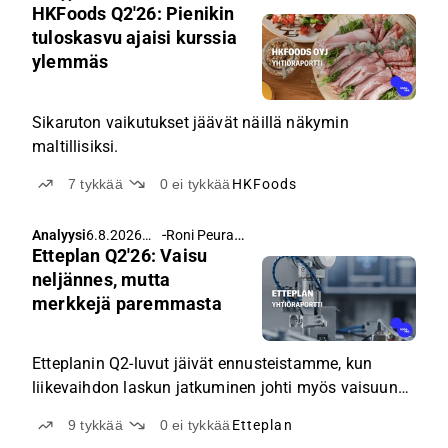
HKFoods Q2'26: Pienikin
5.40
tuloskasvu ajaisi kurssia
ylemmäs
Sikaruton vaikutukset jäävät näillä näkymin
maltillisiksi.
7
tykkää
0
ei tykkää
HKFoods
-
Roni Peuranheimo
Analyysi
6.8.2026
Etteplan Q2'26: Vaisu
klo 5.00
neljännes, mutta
merkkejä paremmasta
Etteplanin Q2-luvut jäivät ennusteistamme, kun
liikevaihdon laskun jatkuminen johti myös vaisuun
kannattavuuskehitykseen.
9
tykkää
0
ei tykkää
Etteplan