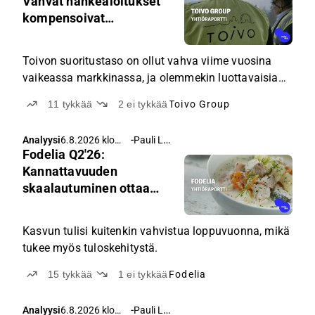
Vahvat hankealoitukset
kuulonsuojauksen aloilla.
kompensoivat
tulosalituksen
Toivon suoritustaso on ollut vahva viime vuosina
vaikeassa markkinassa, ja olemmekin luottavaisia
lähivuosien tuloskasvumahdollisuuksiin, kun
11
tykkää
2
ei tykkää
Toivo Group
asuntomarkkinan tilanne asteittain paranee.
-
Pauli Lohi
Analyysi
6.8.2026 klo
Fodelia Q2'26:
6.02
Kannattavuuden
skaalautuminen ottaa
aikaa
Kasvun tulisi kuitenkin vahvistua loppuvuonna, mikä
tukee myös tuloskehitystä.
15
tykkää
1
ei tykkää
Fodelia
-
Pauli Lohi
Analyysi
6.8.2026 klo