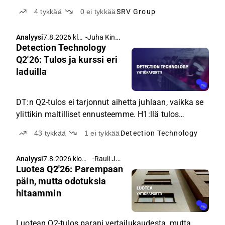
kynnyksellä.
4
tykkää
0
ei tykkää
SRV Group
-
Juha Kinnunen
Analyysi
7.8.2026 klo
Detection Technology
5.00
Q2'26: Tulos ja kurssi eri
laduilla
DT:n Q2-tulos ei tarjonnut aihetta juhlaan, vaikka se
ylittikin maltilliset ennusteemme. H1:llä tulos
kuitenkin nousi voimakkaasti, vaikka osakekurssin
43
tykkää
1
ei tykkää
Detection Technology
suunta on ollut päinvastainen.
-
Rauli Juva
Analyysi
7.8.2026 klo
Luotea Q2'26: Parempaan
5.00
päin, mutta odotuksia
hitaammin
Luotean Q2-tulos parani vertailukaudesta, mutta