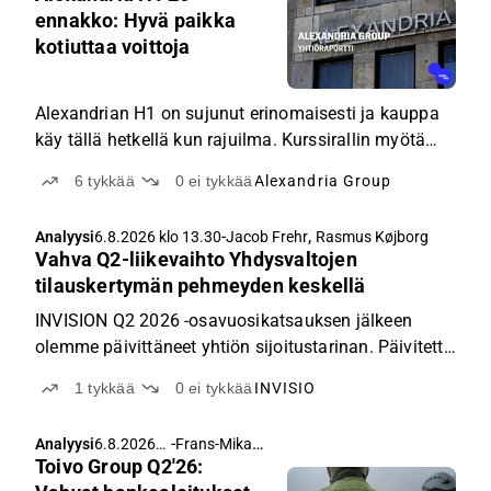
ennakko: Hyvä paikka
kotiuttaa voittoja
Alexandrian H1 on sujunut erinomaisesti ja kauppa
käy tällä hetkellä kun rajuilma. Kurssirallin myötä
arvostustaso alkaa kuitenkin olla korkea ja näemme
6
tykkää
0
ei tykkää
Alexandria Group
nykykurssin hyvänä paikkana kotiuttaa voittoja.
-
,
Analyysi
6.8.2026 klo 13.30
Jacob Frehr
Rasmus Køjborg
Vahva Q2-liikevaihto Yhdysvaltojen
tilauskertymän pehmeyden keskellä
INVISION Q2 2026 -osavuosikatsauksen jälkeen
olemme päivittäneet yhtiön sijoitustarinan. Päivitetty
sijoitustarinamme kattaa tärkeimmät
1
tykkää
0
ei tykkää
INVISIO
sijoitusperusteet, riskit ja arvostusnäkökulman
suhteessa verrokkeihin pohjoismaisten/EU:n
-
Frans-Mikael Rostedt
Analyysi
6.8.2026
puolustusvälineiden, kansainvälisen
Toivo Group Q2'26:
klo 6.28
puolustusviestinnän sekä kuulo- ja