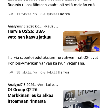
Ruotsin tuloskäänteen vauhti oli sekä meidän että
yhtiön johdon odotuksia heikompi.
11
tykkää
3
ei tykkää
Luotea
-
Rauli Juva
Analyysi
7.8.2026 klo
Harvia Q2'26: USA-
5.00
vetoinen kasvu jatkuu
Harvia raportoi odotuksiamme vahvemmat Q2-luvut
Pohjois-Amerikan vahvan kasvun vetämänä.
38
tykkää
0
ei tykkää
Harvia
-
,
Analyysi
7.8.2026
Antti Luiro
Atte Riikola
Qt Group Q2'26:
klo 4.30
Markkinan leuka alkaa
irtoamaan rinnasta