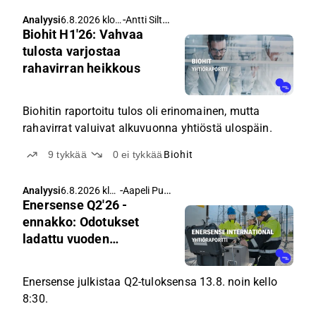
-
Antti Siltanen
Analyysi
6.8.2026 klo
Biohit H1'26: Vahvaa
5.00
tulosta varjostaa
rahavirran heikkous
Biohitin raportoitu tulos oli erinomainen, mutta
rahavirrat valuivat alkuvuonna yhtiöstä ulospäin.
9
tykkää
0
ei tykkää
Biohit
-
Aapeli Pursimo
Analyysi
6.8.2026 klo
Enersense Q2'26 -
5.00
ennakko: Odotukset
ladattu vuoden
jälkipuoliskolle
Enersense julkistaa Q2-tuloksensa 13.8. noin kello
8:30.