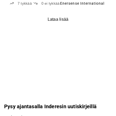
7
tykkää
0
ei tykkää
Enersense International
Lataa lisää
Pysy ajantasalla Inderesin uutiskirjeillä