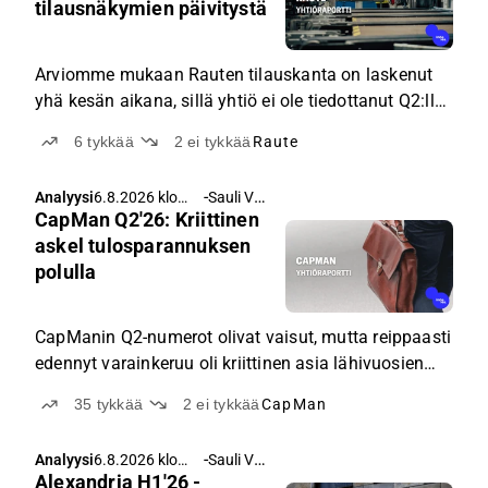
tilausnäkymien päivitystä
Arviomme mukaan Rauten tilauskanta on laskenut
yhä kesän aikana, sillä yhtiö ei ole tiedottanut Q2:lla
tai heinäkuussa merkittävistä tilauksista ja myös
6
tykkää
2
ei tykkää
Raute
rakennussektorin toipuminen on viivästynyt edelleen
Iranin sodan makroheijasteiden takia.
-
Sauli Vilén
Analyysi
6.8.2026 klo
CapMan Q2'26: Kriittinen
17.22
askel tulosparannuksen
polulla
CapManin Q2-numerot olivat vaisut, mutta reippaasti
edennyt varainkeruu oli kriittinen asia lähivuosien
tulosparannusta ajatellen. Tulosparannuksen
35
tykkää
2
ei tykkää
CapMan
realisoituessa ennustetusti on osake halpa.
-
Sauli Vilén
Analyysi
6.8.2026 klo
Alexandria H1'26 -
17.08