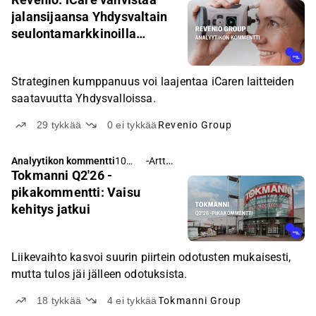
rakennussektorin toipuminen on viivästynyt edelleen
sitten
jalansijaansa Yhdysvaltain
Iranin sodan makroheijasteiden takia. Osakkeen arvostus
seulontamarkkinoilla
ei ole sinällään paha (2026e: EV/EBIT 8x), mutta
EyeCheq-kumppanuudella
voittopuolisesti negatiivisten lyhyen ajan ennusteriskien
takia otamme tarkkailuasemat ennen yhtiön Q2-raporttia
Strateginen kumppanuus voi laajentaa iCaren laitteiden
(ke 12.8).
saatavuutta Yhdysvalloissa.
29
tykkää
0
ei tykkää
Revenio Group
-
Arttu Heikura
Analyytikon kommentti
10
Tokmanni Q2'26 -
tuntia
sitten
pikakommentti: Vaisu
kehitys jatkui
Liikevaihto kasvoi suurin piirtein odotusten mukaisesti,
mutta tulos jäi jälleen odotuksista.
18
tykkää
4
ei tykkää
Tokmanni Group