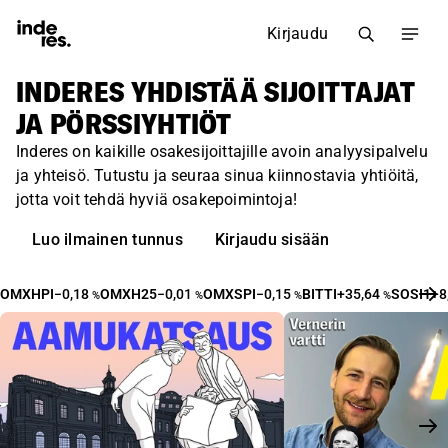
Kirjaudu
INDERES YHDISTÄÄ SIJOITTAJAT
JA PÖRSSIYHTIÖT
Inderes on kaikille osakesijoittajille avoin analyysipalvelu
ja yhteisö. Tutustu ja seuraa sinua kiinnostavia yhtiöitä,
jotta voit tehdä hyviä osakepoimintoja!
Luo ilmainen tunnus
Kirjaudu sisään
OMXHPI
−0,18
OMXH25
−0,01
OMXSPI
−0,15
BITTI
+35,64
SOSI1
+8
%
%
%
%