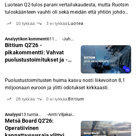
Luotean Q2-tulos parani vertailukaudesta, mutta Ruotsin
tuloskäänteen vauhti oli sekä meidän että yhtiön johdon
odotuksia heikompi.
10
tykkää
3
ei tykkää
Luotea
-
Juha Kinnunen
Analyytikon kommentti
11
Bittium Q2'26 -
tuntia
sitten
pikakommentti: Vahvat
puolustustoimitukset ja -
tilaukset ylittivät odotukset
kirkkaasti
Puolustustoimitusten huima kasvu nosti liikevoiton 8,1
miljoonaan euroon ja ylitti odotukset kirkkaasti.
28
tykkää
0
ei tykkää
Bittium
-
Antti Viljakainen
Analyysi
13 tuntia
Metsä Board Q2'26:
sitten
Operatiivinen
kannattavuusraja ylittyi