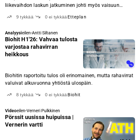
liikevaihdon laskun jatkuminen johti myös vaisuun
kannattavuuskehitykseen.
9
tykkää
0
ei tykkää
Etteplan
-
Analyysi
eilen
Antti Siltanen
Biohit H1'26: Vahvaa tulosta
varjostaa rahavirran
heikkous
Biohitin raportoitu tulos oli erinomainen, mutta rahavirrat
valuivat alkuvuonna yhtiöstä ulospäin.
8
tykkää
0
ei tykkää
Biohit
-
Video
eilen
Verneri Pulkkinen
Pörssit uusissa huipuissa |
Vernerin vartti