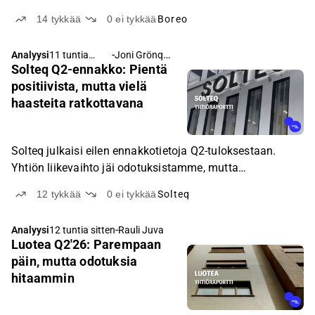
14
tykkää
0
ei tykkää
Boreo
-
Joni Grönqvist
Analyysi
11 tuntia
Solteq Q2-ennakko: Pientä
sitten
positiivista, mutta vielä
haasteita ratkottavana
Solteq julkaisi eilen ennakkotietoja Q2-tuloksestaan.
Yhtiön liikevaihto jäi odotuksistamme, mutta
alkuvuodesta toteutetut raskaat säästötoimet purivat
12
tykkää
0
ei tykkää
Solteq
hieman ennusteitamme paremmin.
-
Analyysi
12 tuntia sitten
Rauli Juva
Luotea Q2'26: Parempaan
päin, mutta odotuksia
hitaammin