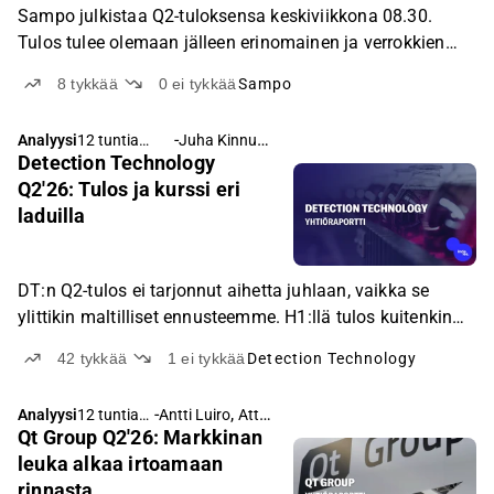
Sampo julkistaa Q2-tuloksensa keskiviikkona 08.30.
Tulos tulee olemaan jälleen erinomainen ja verrokkien
raportit tukevat tätä. Sampo-liveä voi seurata
8
tykkää
0
ei tykkää
Sampo
keskiviikkona 08.25 alkaen.
-
Juha Kinnunen
Analyysi
12 tuntia
Detection Technology
sitten
Q2'26: Tulos ja kurssi eri
laduilla
DT:n Q2-tulos ei tarjonnut aihetta juhlaan, vaikka se
ylittikin maltilliset ennusteemme. H1:llä tulos kuitenkin
nousi voimakkaasti, vaikka osakekurssin suunta on ollut
42
tykkää
1
ei tykkää
Detection Technology
päinvastainen.
-
,
Analyysi
12 tuntia
Antti Luiro
Atte Riikola
Qt Group Q2'26: Markkinan
sitten
leuka alkaa irtoamaan
rinnasta