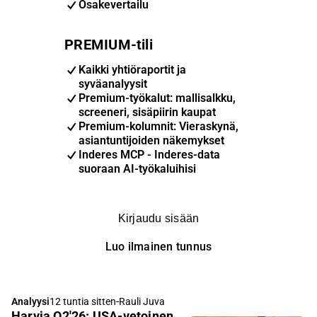
Osakevertailu
PREMIUM-tili
Kaikki yhtiöraportit ja
syväanalyysit
Premium-työkalut: mallisalkku,
screeneri, sisäpiirin kaupat
Premium-kolumnit: Vieraskynä,
asiantuntijoiden näkemykset
Inderes MCP - Inderes-data
suoraan AI-työkaluihisi
Kirjaudu sisään
Luo ilmainen tunnus
-
Analyysi
12 tuntia sitten
Rauli Juva
Harvia Q2'26: USA-vetoinen