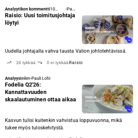
-
Pauli Lohi
Analyytikon kommentti
10
Raisio: Uusi toimitusjohtaja
tuntia
sitten
löytyi
Uudella johtajalla vahva tausta Valion johtotehtävissä.
16
tykkää
0
ei tykkää
Raisio
-
Analyysi
eilen
Pauli Lohi
Fodelia Q2'26:
Kannattavuuden
skaalautuminen ottaa aikaa
Kasvun tulisi kuitenkin vahvistua loppuvuonna, mikä
tukee myös tuloskehitystä.