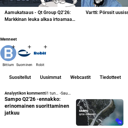
Aamukatsaus - Qt Group Q2'26:
Vartti: Pörssit uusi
Markkinan leuka alkaa irtoamaan
rinnasta
Menneet
Bittium
Suominen
Robit
Suositellut
Uusimmat
Webcastit
Tiedotteet
-
Sauli Vilén
Analyytikon kommentti
1 tunti
Sampo Q2'26 -ennakko:
sitten
erinomainen suorittaminen
jatkuu