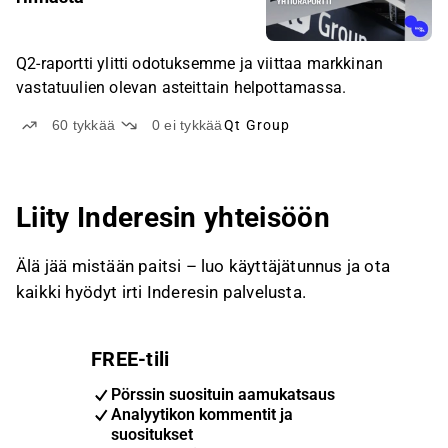
Q2-raportti ylitti odotuksemme ja viittaa markkinan
vastatuulien olevan asteittain helpottamassa.
60
tykkää
0
ei tykkää
Qt Group
Liity Inderesin yhteisöön
Älä jää mistään paitsi – luo käyttäjätunnus ja ota
kaikki hyödyt irti Inderesin palvelusta.
FREE-tili
Pörssin suosituin aamukatsaus
Analyytikon kommentit ja
suositukset