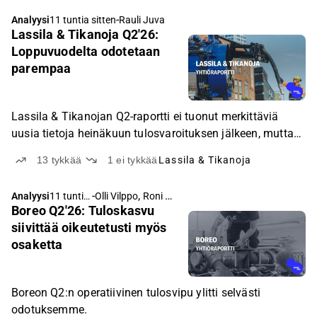
-
Analyysi
11 tuntia sitten
Rauli Juva
Lassila & Tikanoja Q2'26:
Loppuvuodelta odotetaan
parempaa
Lassila & Tikanojan Q2-raportti ei tuonut merkittäviä
uusia tietoja heinäkuun tulosvaroituksen jälkeen, mutta
yhtiön osakkeen arvostus on edullinen ja se on
13
tykkää
1
ei tykkää
Lassila & Tikanoja
potentiaalinen yritysostokohde.
-
,
Analyysi
11 tuntia
Olli Vilppo
Roni Peuranheimo
Boreo Q2'26: Tuloskasvu
sitten
siivittää oikeutetusti myös
osaketta
Boreon Q2:n operatiivinen tulosvipu ylitti selvästi
odotuksemme.