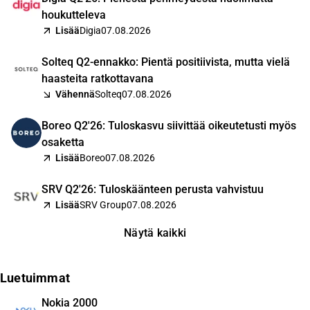
houkutteleva
Lisää
Digia
07.08.2026
Solteq Q2-ennakko: Pientä positiivista, mutta vielä
haasteita ratkottavana
Vähennä
Solteq
07.08.2026
Boreo Q2'26: Tuloskasvu siivittää oikeutetusti myös
osaketta
Lisää
Boreo
07.08.2026
SRV Q2'26: Tuloskäänteen perusta vahvistuu
Lisää
SRV Group
07.08.2026
Näytä kaikki
Luetuimmat
Nokia 2000