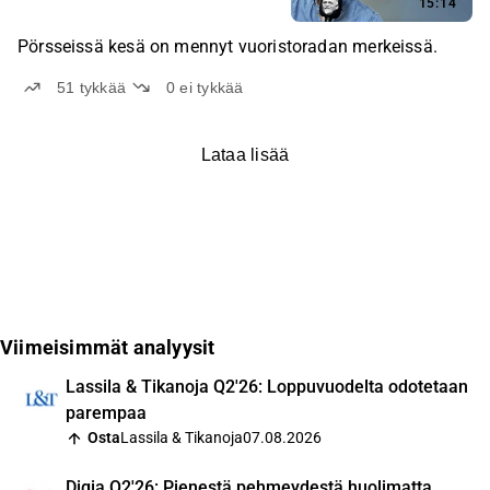
15:14
Pörsseissä kesä on mennyt vuoristoradan merkeissä.
51
tykkää
0
ei tykkää
Lataa lisää
Viimeisimmät analyysit
Lassila & Tikanoja Q2'26: Loppuvuodelta odotetaan
parempaa
Osta
Lassila & Tikanoja
07.08.2026
Digia Q2'26: Pienestä pehmeydestä huolimatta