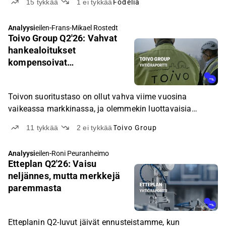
15
tykkää
1
ei tykkää
Fodelia
-
Analyysi
eilen
Frans-Mikael Rostedt
Toivo Group Q2'26: Vahvat
hankealoitukset
kompensoivat
tulosalituksen
Toivon suoritustaso on ollut vahva viime vuosina
vaikeassa markkinassa, ja olemmekin luottavaisia
lähivuosien tuloskasvumahdollisuuksiin, kun
11
tykkää
2
ei tykkää
Toivo Group
asuntomarkkinan tilanne asteittain paranee.
-
Analyysi
eilen
Roni Peuranheimo
Etteplan Q2'26: Vaisu
neljännes, mutta merkkejä
paremmasta
Etteplanin Q2-luvut jäivät ennusteistamme, kun