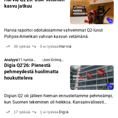
kasvu jatkuu
Harvia raportoi odotuksiamme vahvemmat Q2-luvut
Pohjois-Amerikan vahvan kasvun vetämänä.
36
tykkää
0
ei tykkää
Harvia
-
Joni Grönqvist
Analyysi
11 tuntia
Digia Q2'26: Pienestä
sitten
pehmeydestä huolimatta
houkutteleva
Digian Q2 oli jälleen hieman ennusteitamme pehmeämpi,
kun Suomen tekeminen oli heikkoa. Kansainvälisesti
menee hyvin. Suurempaa dramatiikkaa ei kuitenkaan
17
tykkää
1
ei tykkää
Digia
näkemyksemme mukaan ole.