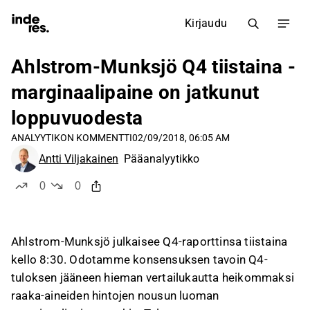
Kirjaudu
Ahlstrom-Munksjö Q4 tiistaina -
marginaalipaine on jatkunut
loppuvuodesta
ANALYYTIKON KOMMENTTI
02/09/2018, 06:05 AM
Antti Viljakainen
Pääanalyytikko
0
0
tykkää
ei tykkää
Ahlstrom-Munksjö julkaisee Q4-raporttinsa tiistaina
kello 8:30. Odotamme konsensuksen tavoin Q4-
tuloksen jääneen hieman vertailukautta heikommaksi
raaka-aineiden hintojen nousun luoman