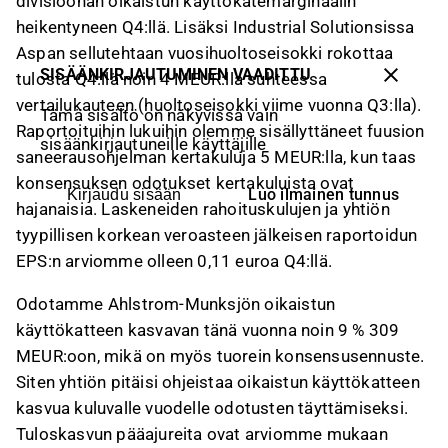
divisioonan oikaistun käyttökatemarginaalin
heikentyneen Q4:llä. Lisäksi Industrial Solutionsissa
Aspan sellutehtaan vuosihuoltoseisokki rokottaa
SISÄÄNKIRJAUTUMINEN VAADITTU
tulosta Q4:llä noin 4 MEUR:lla suhteessa
vertailukauteen (huoltoseisokki viime vuonna Q3:lla).
Tämä sisältö on näkyvissä vain
Raportoituihin lukuihin olemme sisällyttäneet fuusion
sisäänkirjautuneille käyttäjille
saneerausohjelman kertakuluja 5 MEUR:lla, kun taas
konsensuksen odotukset kertakuluista ovat
Luo ilmainen tunnus
Kirjaudu sisään
hajanaisia. Laskeneiden rahoituskulujen ja yhtiön
tyypillisen korkean veroasteen jälkeisen raportoidun
EPS:n arviomme olleen 0,11 euroa Q4:llä.
Odotamme Ahlstrom-Munksjön oikaistun
käyttökatteen kasvavan tänä vuonna noin 9 % 309
MEUR:oon, mikä on myös tuorein konsensusennuste.
Siten yhtiön pitäisi ohjeistaa oikaistun käyttökatteen
kasvua kuluvalle vuodelle odotusten täyttämiseksi.
Tuloskasvun pääajureita ovat arviomme mukaan