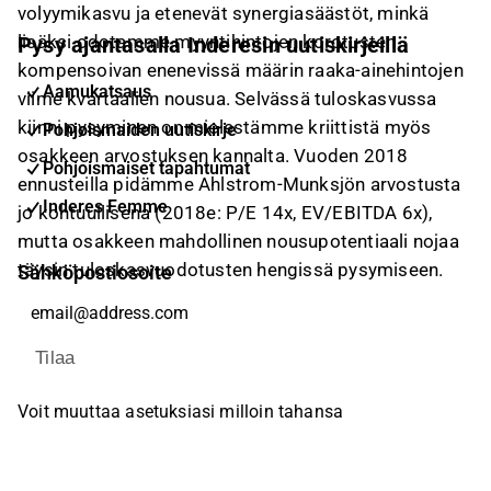
volyymikasvu ja etenevät synergiasäästöt, minkä
lisäksi odotamme myyntihintojen korotusten
Pysy ajantasalla Inderesin uutiskirjeillä
kompensoivan enenevissä määrin raaka-ainehintojen
Aamukatsaus
viime kvartaalien nousua. Selvässä tuloskasvussa
kiinni pysyminen on mielestämme kriittistä myös
Pohjoismaiden uutiskirje
osakkeen arvostuksen kannalta. Vuoden 2018
Pohjoismaiset tapahtumat
ennusteilla pidämme Ahlstrom-Munksjön arvostusta
Inderes Femme
jo kohtuullisena (2018e: P/E 14x, EV/EBITDA 6x),
mutta osakkeen mahdollinen nousupotentiaali nojaa
täysin tuloskasvuodotusten hengissä pysymiseen.
Sähköpostiosoite
Tilaa
Voit muuttaa asetuksiasi milloin tahansa