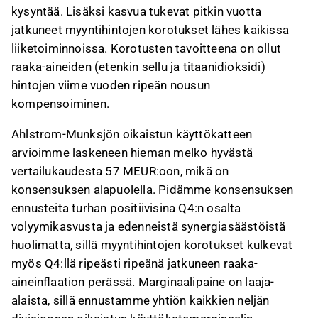
kysyntää. Lisäksi kasvua tukevat pitkin vuotta
jatkuneet myyntihintojen korotukset lähes kaikissa
liiketoiminnoissa. Korotusten tavoitteena on ollut
raaka-aineiden (etenkin sellu ja titaanidioksidi)
hintojen viime vuoden ripeän nousun
kompensoiminen.
Ahlstrom-Munksjön oikaistun käyttökatteen
arvioimme laskeneen hieman melko hyvästä
vertailukaudesta 57 MEUR:oon, mikä on
konsensuksen alapuolella. Pidämme konsensuksen
ennusteita turhan positiivisina Q4:n osalta
volyymikasvusta ja edenneistä synergiasäästöistä
huolimatta, sillä myyntihintojen korotukset kulkevat
myös Q4:llä ripeästi ripeänä jatkuneen raaka-
aineinflaation perässä. Marginaalipaine on laaja-
alaista, sillä ennustamme yhtiön kaikkien neljän