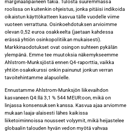
marginaalipaineen takia. Tulosta suuremmassa
roolissa on kuitenkin ohjeistus, jonka pitäisi indikoida
oikaistun käyttökatteen kasvua tälle vuodelle viime
vuoteen verrattuna. Osinkoehdotuksen arvioimme
olevan 0,52 euroa osakkeelta (jaetaan kahdessa
erässä yhtiön osinkopolitiikan mukaisesti).
Markkinaodotukset ovat osingon suhteen pykälän
ylempänä. Emme tee muutoksia näkemykseemme
Ahlstrom-Munksjöstä ennen Q4-raporttia, vaikka
yhtiön osakekurssi onkin painunut jonkun verran
tavoitehintamme alapuolelle.
Ennustamme Ahlstrom-Munksjön liikevaihdon
kasvaneen Q4:llä 3,1 % 544 MEUR:oon, mikä on
linjassa konsensuksen kanssa. Kasvua ajaa arviomme
mukaan laaja-alaisesti lähes kaikissa
liiketoiminnoissa nousseet volyymit, mikä heijastelee
globaalin talouden hyvän vedon myötä vahvaa