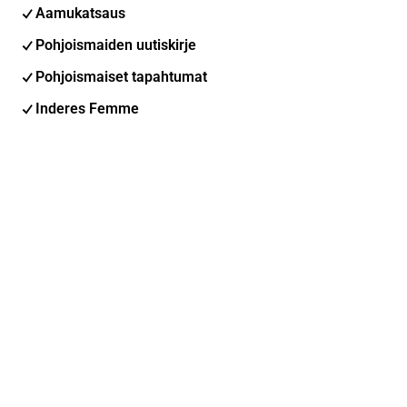
Aamukatsaus
Pohjoismaiden uutiskirje
Pohjoismaiset tapahtumat
Inderes Femme
Sähköpostiosoite
Tilaa
Voit muuttaa asetuksiasi milloin tahansa
Sosiaalinen media