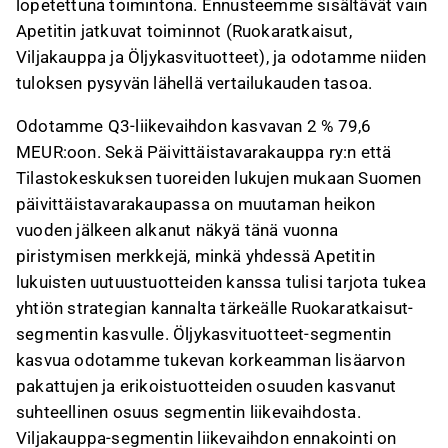
lopetettuna toimintona. Ennusteemme sisältävät vain
Apetitin jatkuvat toiminnot (Ruokaratkaisut,
Viljakauppa ja Öljykasvituotteet), ja odotamme niiden
tuloksen pysyvän lähellä vertailukauden tasoa.
Odotamme Q3-liikevaihdon kasvavan 2 % 79,6
MEUR:oon. Sekä Päivittäistavarakauppa ry:n että
Tilastokeskuksen tuoreiden lukujen mukaan Suomen
päivittäistavarakaupassa on muutaman heikon
vuoden jälkeen alkanut näkyä tänä vuonna
piristymisen merkkejä, minkä yhdessä Apetitin
lukuisten uutuustuotteiden kanssa tulisi tarjota tukea
yhtiön strategian kannalta tärkeälle Ruokaratkaisut-
segmentin kasvulle. Öljykasvituotteet-segmentin
kasvua odotamme tukevan korkeamman lisäarvon
pakattujen ja erikoistuotteiden osuuden kasvanut
suhteellinen osuus segmentin liikevaihdosta.
Viljakauppa-segmentin liikevaihdon ennakointi on