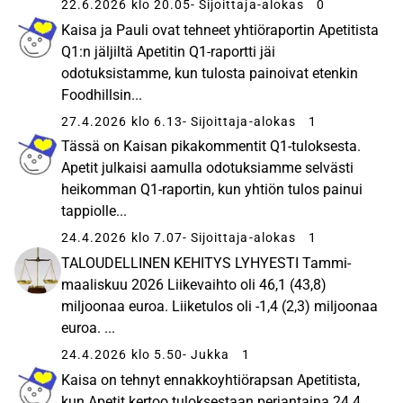
22.6.2026 klo 20.05
- Sijoittaja-alokas
0
Kaisa ja Pauli ovat tehneet yhtiöraportin Apetitista
Q1:n jäljiltä Apetitin Q1-raportti jäi
odotuksistamme, kun tulosta painoivat etenkin
Foodhillsin...
27.4.2026 klo 6.13
- Sijoittaja-alokas
1
Tässä on Kaisan pikakommentit Q1-tuloksesta.
Apetit julkaisi aamulla odotuksiamme selvästi
heikomman Q1-raportin, kun yhtiön tulos painui
tappiolle...
24.4.2026 klo 7.07
- Sijoittaja-alokas
1
TALOUDELLINEN KEHITYS LYHYESTI Tammi-
maaliskuu 2026 Liikevaihto oli 46,1 (43,8)
miljoonaa euroa. Liiketulos oli -1,4 (2,3) miljoonaa
euroa. ...
24.4.2026 klo 5.50
- Jukka
1
Kaisa on tehnyt ennakkoyhtiörapsan Apetitista,
kun Apetit kertoo tuloksestaan perjantaina 24.4.