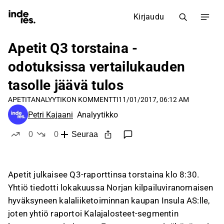
Kirjaudu
Apetit Q3 torstaina -
odotuksissa vertailukauden
tasolle jäävä tulos
APETIT
ANALYYTIKON KOMMENTTI
11/01/2017, 06:12 AM
Petri Kajaani
Analyytikko
0
0
Seuraa
tykkää
ei tykkää
Apetit julkaisee Q3-raporttinsa torstaina klo 8:30.
Yhtiö tiedotti lokakuussa Norjan kilpailuviranomaisen
hyväksyneen kalaliiketoiminnan kaupan Insula AS:lle,
joten yhtiö raportoi Kalajalosteet-segmentin