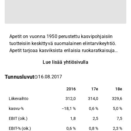
Apetit on vuonna 1950 perustettu kasvipohjaisiin
tuotteisiin keskittyvä suomalainen elintarvikeyhtiö.
Apetit tarjoaa kasviksista erilaisia ruokaratkaisuja
sekä jalostaa rypsistä kasviöljyjä ja rypsipuristeita.
Lue lisää yhtiösivulla
Apetitin tuotantolaitokset sijaitsevat Suomessa ja
myös myynti keskittyy suurimmaksi osin Suomen
Tunnusluvut
16.08.2017
alueelle.
2016
17e
18e
2016
17e
18e
Liikevaihto
312,0
314,0
329,6
kasvu-%
−18,1 %
0,6 %
5,0 %
EBIT (oik.)
1,8
2,5
7,5
EBIT-% (oik.)
0,6 %
0,8 %
2,3 %