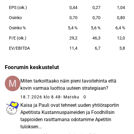
EPS (oik.)
0,44
0,27
1,04
Osinko
0,70
0,70
0,80
Osinko %
5,4 %
5,6 %
6,4 %
P/E (oik.)
29,2
46,3
12,0
EV/EBITDA
11,4
6,7
3,8
Foorumin keskustelut
Miten tarkoittaako näin pieni tavoitehinta että
kovin varmaa luottoa uuteen strategiaan?
18.7.2026 klo 8.48
- Matsku
0
Kaisa ja Pauli ovat tehneet uuden yhtiöraportin
Apetitista Kustannuspaineiden ja Foodhillsin
tappioiden rasittamana odotamme Apetitin
tuloksen...