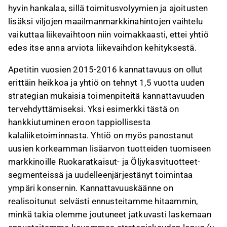
hyvin hankalaa, sillä toimitusvolyymien ja ajoitusten
lisäksi viljojen maailmanmarkkinahintojen vaihtelu
vaikuttaa liikevaihtoon niin voimakkaasti, ettei yhtiö
edes itse anna arviota liikevaihdon kehityksestä.
Apetitin vuosien 2015-2016 kannattavuus on ollut
erittäin heikkoa ja yhtiö on tehnyt 1,5 vuotta uuden
strategian mukaisia toimenpiteitä kannattavuuden
tervehdyttämiseksi. Yksi esimerkki tästä on
hankkiutuminen eroon tappiollisesta
kalaliiketoiminnasta. Yhtiö on myös panostanut
uusien korkeamman lisäarvon tuotteiden tuomiseen
markkinoille Ruokaratkaisut- ja Öljykasvituotteet-
segmenteissä ja uudelleenjärjestänyt toimintaa
ympäri konsernin. Kannattavuuskäänne on
realisoitunut selvästi ennusteitamme hitaammin,
minkä takia olemme joutuneet jatkuvasti laskemaan