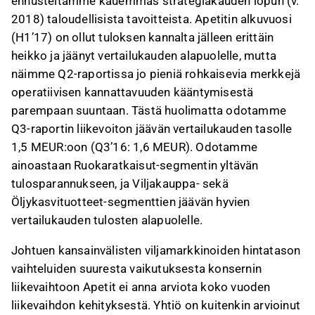
ennusteitamme kauemmas strategiakauden lopun (v.
2018) taloudellisista tavoitteista. Apetitin alkuvuosi
(H1’17) on ollut tuloksen kannalta jälleen erittäin
heikko ja jäänyt vertailukauden alapuolelle, mutta
näimme Q2-raportissa jo pieniä rohkaisevia merkkejä
operatiivisen kannattavuuden kääntymisestä
parempaan suuntaan. Tästä huolimatta odotamme
Q3-raportin liikevoiton jäävän vertailukauden tasolle
1,5 MEUR:oon (Q3’16: 1,6 MEUR). Odotamme
ainoastaan Ruokaratkaisut-segmentin yltävän
tulosparannukseen, ja Viljakauppa- sekä
Öljykasvituotteet-segmenttien jäävän hyvien
vertailukauden tulosten alapuolelle.
Johtuen kansainvälisten viljamarkkinoiden hintatason
vaihteluiden suuresta vaikutuksesta konsernin
liikevaihtoon Apetit ei anna arviota koko vuoden
liikevaihdon kehityksestä. Yhtiö on kuitenkin arvioinut