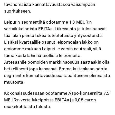
tavanomaista kannattavuustasoa vaisumpaan
suoritukseen.
Leipurin-segmentiltä
odotamme 1,3 MEUR:n
vertailukelpoista EBITAa. Liikevaihto ja tulos saavat
täälläkin pientä tukea toteutetuista yritysostoista.
Lisäksi kvartaalille osunut leipomoalan lakko on
arviomme mukaan Leipurille varsin neutraali, sillä
tämä koski lähinnä teollisia leipomoita.
Artesaanileipomoiden markkinaosuus saattaakin olla
hetkellisesti jopa kasvanut. Emme kuitenkaan odota
segmentin kannattavuudessa tapahtuneen olennaista
muutosta.
Kokonaisuudessaan odotamme Aspo-konsernilta 7,5
MEUR:n vertailukelpoista EBITAa ja 0,08 euron
osakekohtaista tulosta.