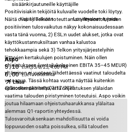
sisäänkirjautuneille käyttäjille
Positiivisiakin tekijöitä kuluvalle vuodelle toki löytyy.
Näitä ovat 1) Telkon toteuttamat yritysostot, joiden
Luo ilmainen tunnus
Kirjaudu sisään
positiivinen tulosvaikutus näkyy kokonaisuudessaan
vasta tänä vuonna, 2) ESL:n uudet alukset, jotka ovat
käyttökustannuksiltaan vanhaa kalustoa
tehokkaampia sekä 3) Telkon yritysjärjestelyihin
liittyvien kertakulujen poistuminen. Näin ollen
Aspo
ohjeistukseen (vertailukelpoinen EBITA 35–45 MEUR)
5,10
5/8/25, 4:00 PM
EUR
yltäminen ei vuoteen lähdettäessä vaatinut taloudelta
6,00
Tavoitehinta
EUR
vetoapua. Tässä kohtaa vuotta näyttää kuitenkin
Lisää
epätodennäköiseltä, että ohjeistuksen ylälaidan
Suositus päivitetty
:
02/17/2025
vaatima talouden piristyminen toteutuisi. Aspo voikin
joutua hilaamaan ohjeistushaarukkansa ylälaitaa
alemmas Q1-raportin yhteydessä.
Tulosvaroituksenkaan mahdollisuutta ei voida
loppuvuoden osalta poissulkea, sillä talouden