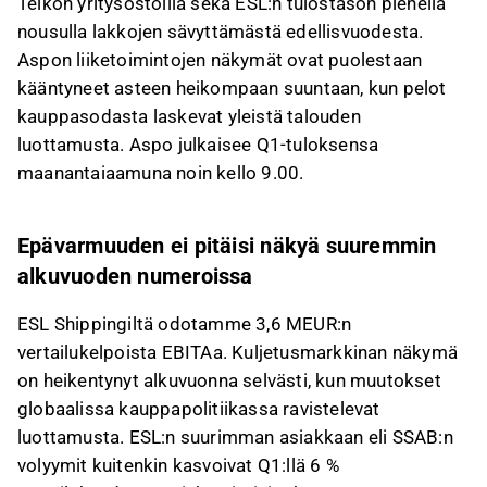
Telkon yritysostoilla sekä ESL:n tulostason pienellä
nousulla lakkojen sävyttämästä edellisvuodesta.
Aspon liiketoimintojen näkymät ovat puolestaan
kääntyneet asteen heikompaan suuntaan, kun pelot
kauppasodasta laskevat yleistä talouden
luottamusta. Aspo julkaisee Q1-tuloksensa
maanantaiaamuna noin kello 9.00.
Epävarmuuden ei pitäisi näkyä suuremmin
alkuvuoden numeroissa
ESL Shippingiltä
odotamme 3,6 MEUR:n
vertailukelpoista EBITAa. Kuljetusmarkkinan näkymä
on heikentynyt alkuvuonna selvästi, kun muutokset
globaalissa kauppapolitiikassa ravistelevat
luottamusta. ESL:n suurimman asiakkaan eli SSAB:n
volyymit kuitenkin kasvoivat Q1:llä 6 %