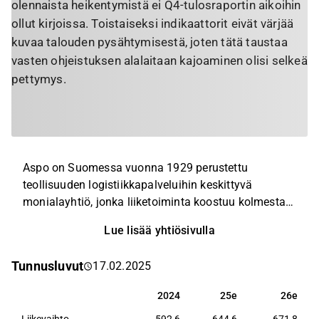
olennaista heikentymistä ei Q4-tulosraportin aikoihin
ollut kirjoissa. Toistaiseksi indikaattorit eivät värjää
kuvaa talouden pysähtymisestä, joten tätä taustaa
vasten ohjeistuksen alalaitaan kajoaminen olisi selkeä
pettymys.
Aspo on Suomessa vuonna 1929 perustettu
teollisuuden logistiikkapalveluihin keskittyvä
monialayhtiö, jonka liiketoiminta koostuu kolmesta
liiketoimintasegmentistä: ESL Shipping, Telko ja
Lue lisää yhtiösivulla
Leipurin. Aspon strategian keskiössä on omistaa ja
kehittää B2B-markkinoilla pääsääntöisesti operoivia
Tunnusluvut
17.02.2025
yrityksiä. Maantieteellisesti Aspon kotimarkkina on
Pohjoismaat, mutta yhtiö palvelee asiakkaitaan
2024
25e
26e
2024
25e
26e
yhteensä 18 maassa ympäri Eurooppaa sekä