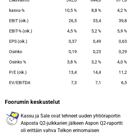
Liikevaihto
592,6
644,6
671,8
muutamissa Aasian maissa.
kasvu-%
10,5 %
8,8 %
4,2 %
EBIT (oik.)
26,5
33,4
39,8
EBIT-% (oik.)
4,5 %
5,2 %
5,9 %
EPS (oik.)
0,37
0,49
0,63
Osinko
0,19
0,23
0,29
Osinko %
3,8 %
3,2 %
4,0 %
P/E (oik.)
13,4
14,4
11,2
EV/EBITDA
7,3
7,1
6,5
Foorumin keskustelut
Kassu ja Sale ovat tehneet uuden yhtiöraportin
Asposta Q2-julkkarien jälkeen Aspon Q2-raportti
oli erittäin vahva Telkon erinomaisen