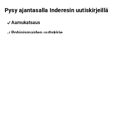
Pysy ajantasalla Inderesin uutiskirjeillä
Aamukatsaus
Pohjoismaiden uutiskirje
Pohjoismaiset tapahtumat
Inderes Femme
Sähköpostiosoite
Tilaa
Voit muuttaa asetuksiasi milloin tahansa