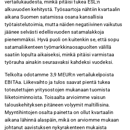
vertailukaudesta, minkä pitäisi tukea ESL:n
alkuvuoden kehitystä. Työsaartoja nähtiin kvartaalin
aikana Suomen satamissa osana kansallisia
työtaistelutoimia, mutta näiden negatiivinen vaikutus
jäänee selvästi edellisvuoden satamalakkoja
pienemmäksi. Hyvä puoli on kuitenkin se, että sopu
satamaliikenteen työmarkkinaosapuolten välillä
saatiin lopulta aikaiseksi, minkä pitäisi varmistaa
työrauha ainakin seuraavaksi kahdeksi vuodeksi.
Telkolta
odotamme 3,9 MEUR:n vertailukelpoista
EBITAa. Liikevaihto ja tulos saavat pientä tukea
toteutettujen yritysostojen mukanaan tuomista
liiketoiminnoista. Toisaalta arvioimme vaisun
talouskehityksen pitäneen volyymit maltillisina.
Myyntihintojen osalta painetta on ollut kvartaalin
aikana lähinnä alaspäin, mikä on arviomme mukaan
johtanut aavistuksen nykyrakenteen mukaista