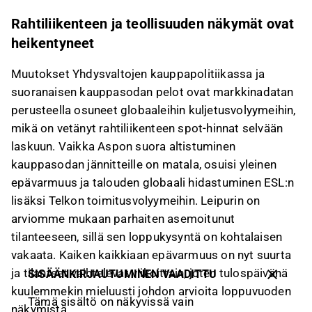
Rahtiliikenteen ja teollisuuden näkymät ovat
heikentyneet
Muutokset Yhdysvaltojen kauppapolitiikassa ja
suoranaisen kauppasodan pelot ovat markkinadatan
perusteella osuneet globaaleihin kuljetusvolyymeihin,
mikä on vetänyt rahtiliikenteen spot-hinnat selvään
laskuun. Vaikka Aspon suora altistuminen
kauppasodan jännitteille on matala, osuisi yleinen
epävarmuus ja talouden globaali hidastuminen ESL:n
lisäksi Telkon toimitusvolyymeihin. Leipurin on
arviomme mukaan parhaiten asemoitunut
tilanteeseen, sillä sen loppukysyntä on kohtalaisen
vakaata. Kaiken kaikkiaan epävarmuus on nyt suurta
ja tilanteet vaihtelevat viikoittain, joten tulospäivänä
SISÄÄNKIRJAUTUMINEN VAADITTU
kuulemmekin mieluusti johdon arvioita loppuvuoden
Tämä sisältö on näkyvissä vain
näkymistä.