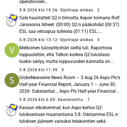
operatiivisen...
3.8.2026 klo 19.26
- Sijoittaja-alokas
2
Sale haastatteli Q2:n tiimoilta Aspon toimaria Rolf
Janssonia Aiheet: (00:00) Q2:n pääkohdat (00:37)
ESL saa vetoapua tulleista (01:11) ESL:...
3.8.2026 klo 13.12
- Sijoittaja-alokas
5
Melkoinen tulosylityshän sieltä tuli. Raportissa
toppuuteltiin, että Telkon korkea Q2-tulostaso
tuskin säilyy, mutta loppuvuoden kannalta on...
3.8.2026 klo 11.39
3
GlobeNewswire News Room – 3 Aug 26 Aspo Plc’s
Half-year Financial Report, January 1 – June 30,
2026: Substantial... Aspo Plc Half-year Financial...
3.8.2026 klo 6.05
- Saunatonttu
7
Kassun etkokommat, kun Aspo kertoo Q2-
tuloksestaan maanantaina 3.8. Odotamme ESL:n
tuloksen jääneen vaisuksi telakointien sekä