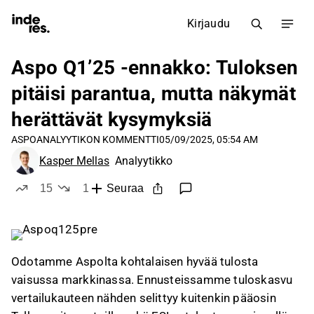
Kirjaudu
Aspo Q1’25 -ennakko: Tuloksen
pitäisi parantua, mutta näkymät
herättävät kysymyksiä
ASPO
ANALYYTIKON KOMMENTTI
05/09/2025, 05:54 AM
Kasper Mellas
Analyytikko
15
1
Seuraa
tykkää
ei tykkää
Odotamme Aspolta kohtalaisen hyvää tulosta
vaisussa markkinassa. Ennusteissamme tuloskasvu
vertailukauteen nähden selittyy kuitenkin pääosin