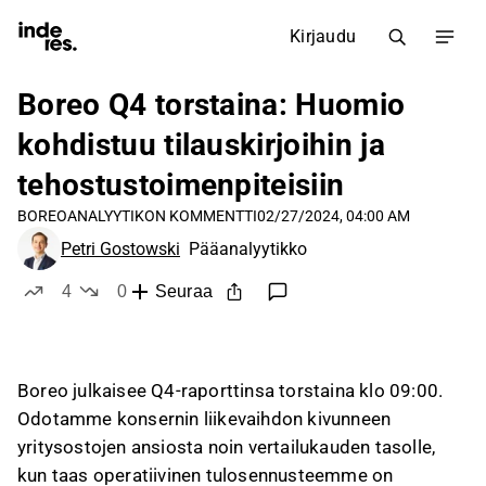
Kirjaudu
Boreo Q4 torstaina: Huomio
kohdistuu tilauskirjoihin ja
tehostustoimenpiteisiin
BOREO
ANALYYTIKON KOMMENTTI
02/27/2024, 04:00 AM
Petri Gostowski
Pääanalyytikko
4
0
Seuraa
tykkää
ei tykkää
Boreo julkaisee Q4-raporttinsa torstaina klo 09:00.
Odotamme konsernin liikevaihdon kivunneen
yritysostojen ansiosta noin vertailukauden tasolle,
kun taas operatiivinen tulosennusteemme on