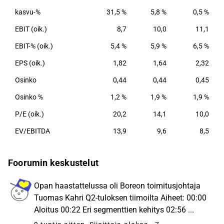
liiketoimintamallin keskiössä on sen yhtiöiden
kasvu-%
31,5 %
5,8 %
0,5 %
kassavirtojen uudelleensijoittaminen korkeilla
EBIT (oik.)
8,7
10,0
11,1
odotetuilla pääoman tuottotasoilla konserniyhtiöihin
tai yritysostoihin. Boreo toimii hajautetussa
EBIT-% (oik.)
5,4 %
5,9 %
6,5 %
organisaatiomallissa, jossa korostetaan paikallista
EPS (oik.)
1,82
1,64
2,32
vastuuta ja yrittäjämäistä toimintatapaa. Konsernin
Osinko
yhtiöiden kestävä pitkän aikavälin tuloskasvu
0,44
0,44
0,45
varmistetaan yhtiöiden ja niiden henkilöstön
Osinko %
1,2 %
1,9 %
1,9 %
tukemisella ja kouluttamisella.
P/E (oik.)
20,2
14,1
10,0
EV/EBITDA
13,9
9,6
8,5
Foorumin keskustelut
Opan haastattelussa oli Boreon toimitusjohtaja
Tuomas Kahri Q2-tuloksen tiimoilta Aiheet: 00:00
Aloitus 00:22 Eri segmenttien kehitys 02:56 ...