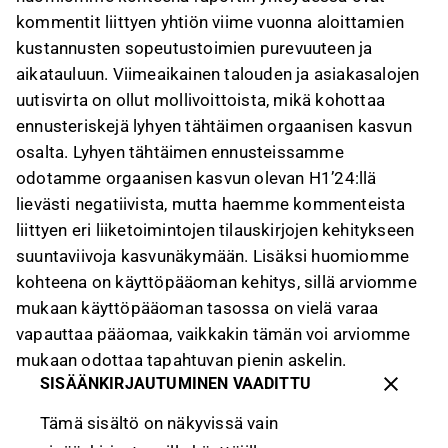
kommentit liittyen yhtiön viime vuonna aloittamien
kustannusten sopeutustoimien purevuuteen ja
aikatauluun. Viimeaikainen talouden ja asiakasalojen
uutisvirta on ollut mollivoittoista, mikä kohottaa
ennusteriskejä lyhyen tähtäimen orgaanisen kasvun
osalta. Lyhyen tähtäimen ennusteissamme
odotamme orgaanisen kasvun olevan H1’24:llä
lievästi negatiivista, mutta haemme kommenteista
liittyen eri liiketoimintojen tilauskirjojen kehitykseen
suuntaviivoja kasvunäkymään. Lisäksi huomiomme
kohteena on käyttöpääoman kehitys, sillä arviomme
mukaan käyttöpääoman tasossa on vielä varaa
vapauttaa pääomaa, vaikkakin tämän voi arviomme
mukaan odottaa tapahtuvan pienin askelin.
SISÄÄNKIRJAUTUMINEN VAADITTU
Tämä sisältö on näkyvissä vain