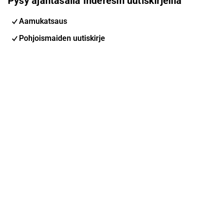
Pysy ajantasalla Inderesin uutiskirjeillä
Aamukatsaus
Pohjoismaiden uutiskirje
Pohjoismaiset tapahtumat
Inderes Femme
Sähköpostiosoite
Tilaa
Voit muuttaa asetuksiasi milloin tahansa