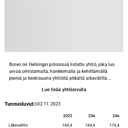
Boreo on Helsingin pörssissä listattu yhtiö, joka luo
arvoa omistamalla, hankkimalla ja kehittämällä
pieniä ja keskisuuria yhtiöitä pitkällä aikavälillä.
Boreon liiketoiminnot on organisoitu kahteen
Lue lisää yhtiösivulla
liiketoiminta-alueeseen: Elektroniikka ja Tekninen
kauppa. Boreon ensisijainen tavoite on kestävä
Tunnusluvut
02.11.2023
pitkän aikavälin tuloskasvu. Yhtiön
liiketoimintamallina on kannattavien ja korkeaa
2022
23e
24e
2022
23e
24e
pääoman tuottoa tekevien yrittäjämäisten yhtiöiden
Liikevaihto
160,4
169,6
170,4
hankinta ja pitkäaikainen omistaminen. Yhtiön