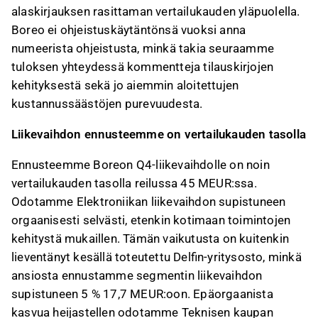
alaskirjauksen rasittaman vertailukauden yläpuolella.
Boreo ei ohjeistuskäytäntönsä vuoksi anna
numeerista ohjeistusta, minkä takia seuraamme
tuloksen yhteydessä kommentteja tilauskirjojen
kehityksestä sekä jo aiemmin aloitettujen
kustannussäästöjen purevuudesta.
Liikevaihdon ennusteemme on vertailukauden tasolla
Ennusteemme Boreon Q4-liikevaihdolle on noin
vertailukauden tasolla reilussa 45 MEUR:ssa.
Odotamme Elektroniikan liikevaihdon supistuneen
orgaanisesti selvästi, etenkin kotimaan toimintojen
kehitystä mukaillen. Tämän vaikutusta on kuitenkin
lieventänyt kesällä toteutettu Delfin-yritysosto, minkä
ansiosta ennustamme segmentin liikevaihdon
supistuneen 5 % 17,7 MEUR:oon. Epäorgaanista
kasvua heijastellen odotamme Teknisen kaupan