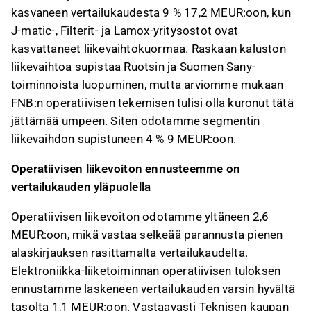
kasvaneen vertailukaudesta 9 % 17,2 MEUR:oon, kun
J-matic-, Filterit- ja Lamox-yritysostot ovat
kasvattaneet liikevaihtokuormaa. Raskaan kaluston
liikevaihtoa supistaa Ruotsin ja Suomen Sany-
toiminnoista luopuminen, mutta arviomme mukaan
FNB:n operatiivisen tekemisen tulisi olla kuronut tätä
jättämää umpeen. Siten odotamme segmentin
liikevaihdon supistuneen 4 % 9 MEUR:oon.
Operatiivisen liikevoiton ennusteemme on
vertailukauden yläpuolella
Operatiivisen liikevoiton odotamme yltäneen 2,6
MEUR:oon, mikä vastaa selkeää parannusta pienen
alaskirjauksen rasittamalta vertailukaudelta.
Elektroniikka-liiketoiminnan operatiivisen tuloksen
ennustamme laskeneen vertailukauden varsin hyvältä
tasolta 1,1 MEUR:oon. Vastaavasti Teknisen kaupan