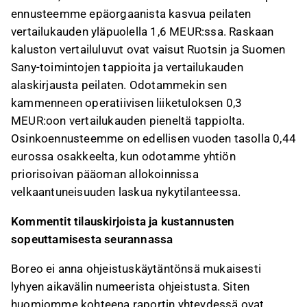
ennusteemme epäorgaanista kasvua peilaten
vertailukauden yläpuolella 1,6 MEUR:ssa. Raskaan
kaluston vertailuluvut ovat vaisut Ruotsin ja Suomen
Sany-toimintojen tappioita ja vertailukauden
alaskirjausta peilaten. Odotammekin sen
kammenneen operatiivisen liiketuloksen 0,3
MEUR:oon vertailukauden pieneltä tappiolta.
Osinkoennusteemme on edellisen vuoden tasolla 0,44
eurossa osakkeelta, kun odotamme yhtiön
priorisoivan pääoman allokoinnissa
velkaantuneisuuden laskua nykytilanteessa.
Kommentit tilauskirjoista ja kustannusten
sopeuttamisesta seurannassa
Boreo ei anna ohjeistuskäytäntönsä mukaisesti
lyhyen aikavälin numeerista ohjeistusta. Siten
huomiomme kohteena raportin yhteydessä ovat