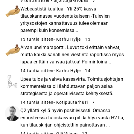
9 tuntia sitten
- Sijoittaja-alokas
7
Webcastistä kuultua: -Yli 25% kasvu
tilauskannassa vuodentakaiseen -Tulevien
yritysostojen kannattavuus tulee olemaan
parempi kuin konsernissa...
13 tuntia sitten
- Karhu Hylje
13
Aivan unelmaraportti. Luvut toki erittäin vahvat,
mutta kaikki sanallinen viestintä raportissa myös
lupaa erittäin vahvaa jatkoa! Poimintoina...
14 tuntia sitten
- Karhu Hylje
14
Upea tulos ja vahva kassavirta. Toimitusjohtajan
kommenteissa oli ilahduttavan paljon asiaa
strategisesta ja operatiivisesta kehityksestä.
14 tuntia sitten
- Kotipuutarhuri
7
Q2 yllätti kyllä hyvin positiivisesti. Omassa
ennusteessa tuloskasvun piti kiihtyä vasta H2:lla,
kun tilauskirjan ohjeistettiin painottuvan ...
14 tuntia sitten
- Olli Vilppo
12