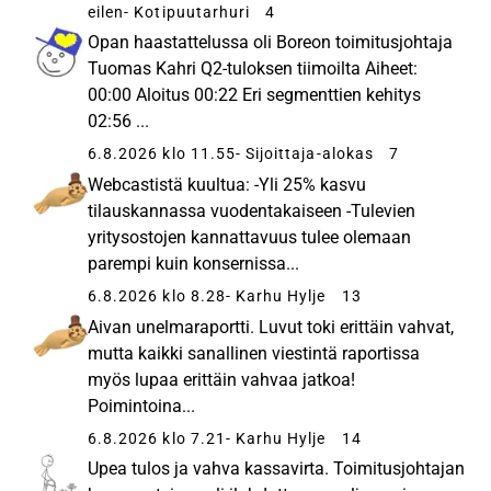
eilen
- Kotipuutarhuri
4
Opan haastattelussa oli Boreon toimitusjohtaja
Tuomas Kahri Q2-tuloksen tiimoilta Aiheet:
00:00 Aloitus 00:22 Eri segmenttien kehitys
02:56 ...
6.8.2026 klo 11.55
- Sijoittaja-alokas
7
Webcastistä kuultua: -Yli 25% kasvu
tilauskannassa vuodentakaiseen -Tulevien
yritysostojen kannattavuus tulee olemaan
parempi kuin konsernissa...
6.8.2026 klo 8.28
- Karhu Hylje
13
Aivan unelmaraportti. Luvut toki erittäin vahvat,
mutta kaikki sanallinen viestintä raportissa
myös lupaa erittäin vahvaa jatkoa!
Poimintoina...
6.8.2026 klo 7.21
- Karhu Hylje
14
Upea tulos ja vahva kassavirta. Toimitusjohtajan