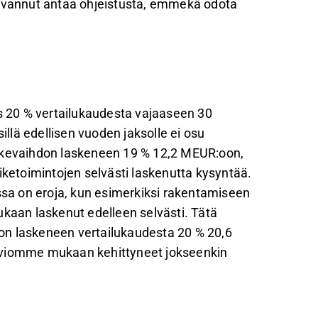
tavannut antaa ohjeistusta, emmekä odota
 20 % vertailukaudesta vajaaseen 30
illä edellisen vuoden jaksolle ei osu
iikevaihdon laskeneen 19 % 12,2 MEUR:oon,
iketoimintojen selvästi laskenutta kysyntää.
issa on eroja, kun esimerkiksi rakentamiseen
ukaan laskenut edelleen selvästi. Tätä
on laskeneen vertailukaudesta 20 % 20,6
t arviomme mukaan kehittyneet jokseenkin