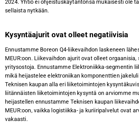
2024. Yhtiö ei ohjeistuskäytäntönsä mukaisesti ole 
sellaista nytkään.
Kysyntäajurit ovat olleet negatiivisia
Ennustamme Boreon Q4-liikevaihdon laskeneen lähes
MEUR:oon. Liikevaihdon ajurit ovat olleet orgaanisia, s
yritysostoja. Ennustamme Elektroniikka-segmentin l
mikä heijastelee elektroniikan komponenttien jakeluli
Teknisen kaupan alla eri liiketoimintojen kysyntäkuv
liitännäisten liiketoimintojen kysyntä on arviomme m
heijastellen ennustamme Teknisen kaupan liikevaihd
MEUR:oon, vaikka logistiikka- ja kuriiripalvelut ova
vakaasti.