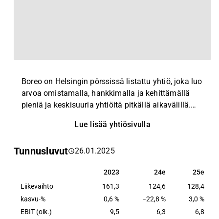
Boreo on Helsingin pörssissä listattu yhtiö, joka luo
arvoa omistamalla, hankkimalla ja kehittämällä
pieniä ja keskisuuria yhtiöitä pitkällä aikavälillä.
Boreon liiketoiminnot on organisoitu kahteen
Lue lisää yhtiösivulla
liiketoiminta-alueeseen: Elektroniikka ja Tekninen
kauppa. Boreon ensisijainen tavoite on kestävä
Tunnusluvut
26.01.2025
pitkän aikavälin tuloskasvu. Yhtiön
liiketoimintamallina on kannattavien ja korkeaa
2023
24e
25e
2023
24e
25e
pääoman tuottoa tekevien yrittäjämäisten
Liikevaihto
yhtiöiden hankinta ja pitkäaikainen omistaminen.
161,3
124,6
128,4
Yhtiön liiketoimintamallin keskiössä on sen
kasvu-%
0,6 %
−22,8 %
3,0 %
yhtiöiden kassavirtojen uudelleensijoittaminen
EBIT (oik.)
9,5
6,3
6,8