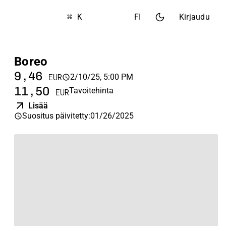
⌘ K
FI
Kirjaudu
Boreo
9,46
2/10/25, 5:00 PM
EUR
11,50
Tavoitehinta
EUR
Lisää
Suositus päivitetty
:
01/26/2025