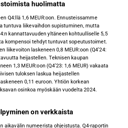
ustoimista huolimatta
neen Q4:llä 1,6 MEUR:oon. Ennusteissamme
aa tuntuva liikevaihdon supistuminen, mutta
n kannattavuuden yltäneen kohtuulliselle 5,5
tta kompensoi tehdyt tuntuvat sopeutustoimet.
n liikevoiton laskeneen 0,8 MEUR:oon (Q4’24:
avuutta heijastellen. Teknisen kaupan
keneen 1,3 MEUR:oon (Q4’23: 1,6 MEUR) vakaata
visen tuloksen laskua heijastellen
laskeneen 0,11 euroon. Yhtiön korkean
ksavan osinkoa myöskään vuodelta 2024.
elpyminen on verkkaista
 aikavälin numeerista ohjeistusta. Q4-raportin