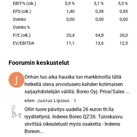
korkeilla odotetuilla pääoman tuottotasoilla
EBIT-% (oik.)
5,9 %
5,1 %
5,3 %
konserniyhtiöihin tai yritysostoihin. Boreo toimii
EPS (oik.)
1,40
0,38
0,95
hajautetussa organisaatiomallissa, jossa
Osinko
0,00
0,00
0,00
korostetaan paikallista vastuuta ja yrittäjämäistä
Osinko %
toimintatapaa. Konsernin yhtiöiden kestävä pitkän
P/E (oik.)
20,4
64,8
26,0
aikavälin tuloskasvu varmistetaan yhtiöiden ja
EV/EBITDA
11,1
13,6
12,3
niiden henkilöstön tukemisella ja kouluttamisella.
Foorumin keskustelut
Onhan tuo aika hauska tuo markkinoilla tällä
hetkellä oleva arvostusero kahden kotimaisen
sarjayhdistelijän välillä: Boreo Oyj: Price/Sales ...
eilen
- Justus Lipsius
1
Ollin tuore päivitys uudella 26 euron th:lla
ryyditettynä. Inderes Boreo Q2'26: Tuloskasvu
siivittää oikeutetusti myös osaketta - Inderes
Boreon...