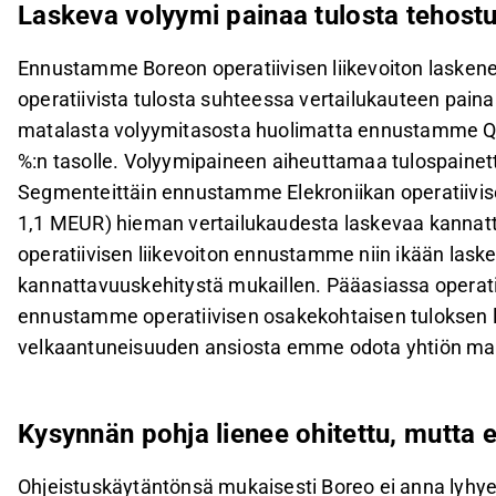
Laskeva volyymi painaa tulosta tehost
Ennustamme Boreon operatiivisen liikevoiton laske
operatiivista tulosta suhteessa vertailukauteen pain
matalasta volyymitasosta huolimatta ennustamme Q4:
%:n tasolle. Volyymipaineen aiheuttamaa tulospaine
Segmenteittäin ennustamme Elekroniikan operatiivise
1,1 MEUR) hieman vertailukaudesta laskevaa kannatt
operatiivisen liikevoiton ennustamme niin ikään las
kannattavuuskehitystä mukaillen. Pääasiassa operatii
ennustamme operatiivisen osakekohtaisen tuloksen 
velkaantuneisuuden ansiosta emme odota yhtiön ma
Kysynnän pohja lienee ohitettu, mutta 
Ohjeistuskäytäntönsä mukaisesti Boreo ei anna lyhyen