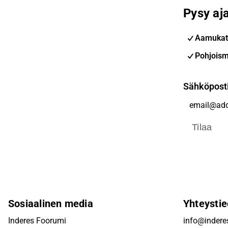
Pysy aja
Aamukat
Pohjoism
Sähköpost
Tilaa
Sosiaalinen media
Yhteystie
Inderes Foorumi
info@inderes