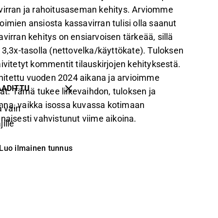
irran ja rahoitusaseman kehitys. Arviomme
imien ansiosta kassavirran tulisi olla saanut
ran kehitys on ensiarvoisen tärkeää, sillä
 3,3x-tasolla (nettovelka/käyttökate). Tuloksen
tetyt kommentit tilauskirjojen kehityksestä.
hitettu vuoden 2024 aikana ja arvioimme
AADITTU
t. Tämä tukee liikevaihdon, tuloksen ja
onna, vaikka isossa kuvassa kotimaan
 vain
naisesti vahvistunut viime aikoina.
ille
Luo ilmainen tunnus