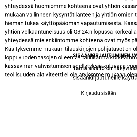
yhteydessä huomiomme kohteena ovat yhtiön kassav
mukaan vallinneen kysyntätilanteen ja yhtiön omien to
hieman tukea käyttöpääoman vapautumisesta. Kassavir
yhtiön velkaantuneisuus oli Q3’24:n lopussa korkealla
yhteydessä mielenkiintomme kohteena ovat myös päivi
Käsityksemme mukaan tilauskirjojen pohjatasot on o
SISÄÄNKIRJAUTUMINEN V
loppuvuoden tasojen olleen vertailukautta korkeamma
kassavirran vahvistumisen edellytyksiä kuluvana vu
Tämä sisältö on näkyvissä
teollisuuden aktiviteetti ei ole arviomme mukaan olen
sisäänkirjautuneille käyttäj
Kirjaudu sisään