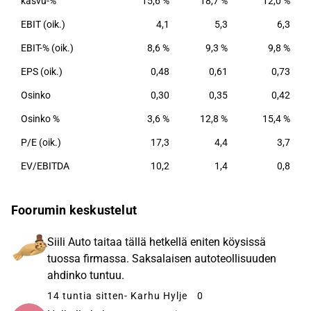
kasvu-%
15,6 %
18,7 %
12,0 %
palvelemat asiakassektorit ovat julkishallinto,
EBIT (oik.)
4,1
5,3
6,3
finanssi, teollisuus ja palvelut sekä autoteollisuus
(ulkomailla). Yhtiöllä on yksiköitä Euroopassa ja
EBIT-% (oik.)
8,6 %
9,3 %
9,8 %
Yhdysvalloissa.
EPS (oik.)
0,48
0,61
0,73
Osinko
0,30
0,35
0,42
Osinko %
3,6 %
12,8 %
15,4 %
P/E (oik.)
17,3
4,4
3,7
EV/EBITDA
10,2
1,4
0,8
Foorumin keskustelut
Siili Auto taitaa tällä hetkellä eniten köysissä
tuossa firmassa. Saksalaisen autoteollisuuden
ahdinko tuntuu.
14 tuntia sitten
- Karhu Hylje
0