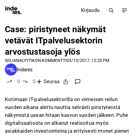
Kirjaudu
Case: piristyneet näkymät
vetävät ITpalvelusektorin
arvostustasoja ylös
SIILI
ANALYYTIKON KOMMENTTI
03/13/2017, 12:20 PM
Inderes
0
0
Seuraa
tykkää
ei tykkää
Kotimaan IT-palvelusektorilla on viimeisen reilun
vuoden aikana alettu nauttia selvästi piristyneistä
näkymistä usean hitaan kasvun vuoden jälkeen. Puhe
digitalisaatiosta on alkanut realisoitua myös
asiakkaiden investointeina ja erityisesti monet pienet