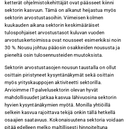
ketterät ohjelmistokehittäjät ovat päässeet kiinni
sektorin kasvuun. Tämä on alkanut heijastua myös
sektorin arvostustasoihin. Viimeisen kolmen
kuukauden aikana sektorin keskimääräiset
tulospohjaiset arvostustasot kuluvan vuoden
arvostuskertoimissa ovat nousseet esimerkiksi noin
30 %. Nousu johtuu pääosin osakkeiden noususta ja
pieneltä osin tulosennusteiden muutoksista.
Sektorin arvostustasojen nousun taustalla on ollut
osittain piristyneet kysyntänäkymät sekä osittain
myös yrityskauppojen aktiviteetti sektorilla.
Arvioimme IT-palvelusektorin olevan hyvät
mahdollisuudet jatkaa kasvua lähivuosina sektorin
hyvien kysyntänäkymien myötä. Monilla yhtiöillä
selkein kasvua rajoittava tekijä onkin tällä hetkellä
osaajien saatavuus. Kokonaisuutena sektoria voidaan
pitää edelleen melko maltillisesti hinnoiteltuna