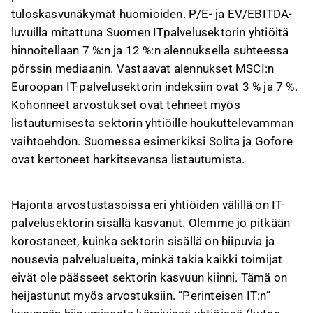
tuloskasvunäkymät huomioiden. P/E- ja EV/EBITDA-
luvuilla mitattuna Suomen ITpalvelusektorin yhtiöitä
hinnoitellaan 7 %:n ja 12 %:n alennuksella suhteessa
pörssin mediaanin. Vastaavat alennukset MSCI:n
Euroopan IT-palvelusektorin indeksiin ovat 3 % ja 7 %.
Kohonneet arvostukset ovat tehneet myös
listautumisesta sektorin yhtiöille houkuttelevamman
vaihtoehdon. Suomessa esimerkiksi Solita ja Gofore
ovat kertoneet harkitsevansa listautumista.
Hajonta arvostustasoissa eri yhtiöiden välillä on IT-
palvelusektorin sisällä kasvanut. Olemme jo pitkään
korostaneet, kuinka sektorin sisällä on hiipuvia ja
nousevia palvelualueita, minkä takia kaikki toimijat
eivät ole päässeet sektorin kasvuun kiinni. Tämä on
heijastunut myös arvostuksiin. ”Perinteisen IT:n”