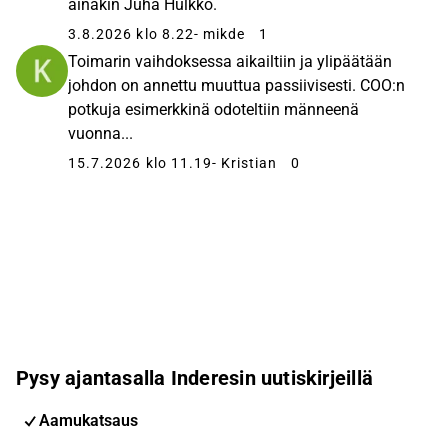
ainakin Juha Hulkko.
3.8.2026 klo 8.22
- mikde
1
Toimarin vaihdoksessa aikailtiin ja ylipäätään
johdon on annettu muuttua passiivisesti. COO:n
potkuja esimerkkinä odoteltiin männeenä
vuonna...
15.7.2026 klo 11.19
- Kristian
0
Pysy ajantasalla Inderesin uutiskirjeillä
Aamukatsaus