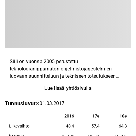
Siili on vuonna 2005 perustettu
teknologiariippumaton ohjelmistojärjestelmien
luovaan suunnitteluun ja tekniseen toteutukseen
erikoistunut konsulttiyritys. Yhtiön ratkaisualueet
Lue lisää yhtiösivulla
kattavat osaajaresurssien vuokrauksen,
asiakasräätälöityjen uusien digipalveluiden
Tunnusluvut
01.03.2017
suunnittelun ja kehityksen, kokonaisvaltaisten IT-
ratkaisujen toimituksen, ohjelmistoautomaation,
2016
17e
18e
2016
17e
18e
pilvipalvelut ja autoteollisuuden
Liikevaihto
48,4
57,4
64,3
digitalisaatioratkaisut. Siili on yksi Suomen IT-
markkinan keskisuurista toimijoista. Siilin