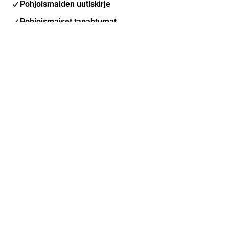
Pohjoismaiden uutiskirje
Pohjoismaiset tapahtumat
Inderes Femme
Sähköpostiosoite
Tilaa
Voit muuttaa asetuksiasi milloin tahansa
Sosiaalinen media
Inderes Foorumi