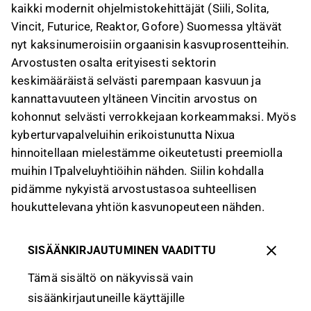
kaikki modernit ohjelmistokehittäjät (Siili, Solita,
Vincit, Futurice, Reaktor, Gofore) Suomessa yltävät
nyt kaksinumeroisiin orgaanisin kasvuprosentteihin.
Arvostusten osalta erityisesti sektorin
keskimääräistä selvästi parempaan kasvuun ja
kannattavuuteen yltäneen Vincitin arvostus on
kohonnut selvästi verrokkejaan korkeammaksi. Myös
kyberturvapalveluihin erikoistunutta Nixua
hinnoitellaan mielestämme oikeutetusti preemiolla
muihin ITpalveluyhtiöihin nähden. Siilin kohdalla
pidämme nykyistä arvostustasoa suhteellisen
houkuttelevana yhtiön kasvunopeuteen nähden.
SISÄÄNKIRJAUTUMINEN VAADITTU
Tämä sisältö on näkyvissä vain
sisäänkirjautuneille käyttäjille