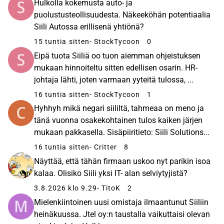
Hulkolla kokemusta auto- ja
puolustusteollisuudesta. Näkeeköhän potentiaalia
Siili Autossa erillisenä yhtiönä?
15 tuntia sitten
- StockTycoon
0
Eipä tuota Siiliä oo tuon aiemman ohjeistuksen
mukaan hinnoiteltu sitten edellisen osarin. HR-
johtaja lähti, joten varmaan yyteitä tulossa, ...
16 tuntia sitten
- StockTycoon
1
Hyhhyh mikä negari siililtä, tahmeaa on meno ja
tänä vuonna osakekohtainen tulos kaiken järjen
mukaan pakkasella. Sisäpiiritieto: Siili Solutions...
16 tuntia sitten
- Critter
8
Näyttää, että tähän firmaan uskoo nyt parikin isoa
kalaa. Olisiko Siili yksi IT- alan selviytyjistä?
3.8.2026 klo 9.29
- TitoK
2
Mielenkiintoinen uusi omistaja ilmaantunut Siiliin
heinäkuussa. Jtel oy:n taustalla vaikuttaisi olevan