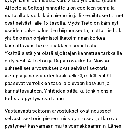
kysynnän hiipumisesta kärsivissä yhtiöissä (kuten
Affecto ja Solteq) hinnoittelu on edelleen samalla
matalalla tasolla kuin aiemmin ja liikevaihtokertoimet
ovat selvästi alle 1x tasolla. Myös Tieto on kärsinyt
useiden palvelualueiden hiipumisesta, mutta Tiedolla
yhtiön oman ohjelmistoliiketoiminnan korkea
kannattavuus tukee osakkeen arvostusta.
Yksittäisistä yhtiöistä sijoittajan kannattaa tarkkailla
erityisesti Affecton ja Digian osakkeita. Näissä
suhteelliset arvostukset ovat selvästi sektoria
alempia ja nousupotentiaali selkeä, mikäli yhtiöt
pääsevät verrokkien tasolla olevaan kasvuun ja
kannattavuuteen. Yhtiöiden pitää kuitenkin ensin
todistaa pystyvänsä tähän.
Vastaavasti sektorin arvostukset ovat nousseet
selvästi sektorin pienemmissä yhtiöissä, jotka ovat
pystyneet kasvamaan muita voimakkaammin. Lähes