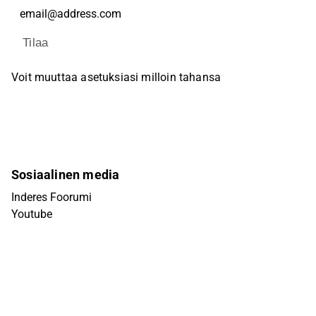
Tilaa
Voit muuttaa asetuksiasi milloin tahansa
Sosiaalinen media
Inderes Foorumi
Youtube
Facebook
Instagram
X (Twitter)
Tiktok
Linkedin