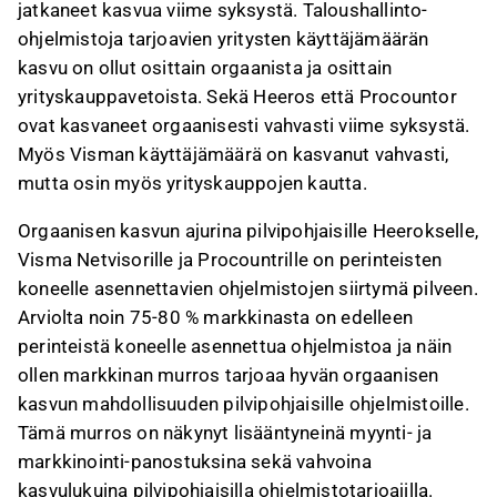
jatkaneet kasvua viime syksystä. Taloushallinto-
ohjelmistoja tarjoavien yritysten käyttäjämäärän
kasvu on ollut osittain orgaanista ja osittain
yrityskauppavetoista. Sekä Heeros että Procountor
ovat kasvaneet orgaanisesti vahvasti viime syksystä.
Myös Visman käyttäjämäärä on kasvanut vahvasti,
mutta osin myös yrityskauppojen kautta.
Orgaanisen kasvun ajurina pilvipohjaisille Heerokselle,
Visma Netvisorille ja Procountrille on perinteisten
koneelle asennettavien ohjelmistojen siirtymä pilveen.
Arviolta noin 75-80 % markkinasta on edelleen
perinteistä koneelle asennettua ohjelmistoa ja näin
ollen markkinan murros tarjoaa hyvän orgaanisen
kasvun mahdollisuuden pilvipohjaisille ohjelmistoille.
Tämä murros on näkynyt lisääntyneinä myynti- ja
markkinointi-panostuksina sekä vahvoina
kasvulukuina pilvipohjaisilla ohjelmistotarjoajilla.