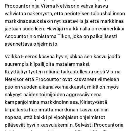
Procountorin ja Visma Netvisorin vahva kasvu
vahvistaa näkemystä, että perinteisen taloushallinnon
markkinaosuuksia on nyt saatavilla ja että markkinaa
jaetaan uudelleen. Häviäjä markkinalla on esimerkiksi
Accountorin omistama Tikon, joka on paikallisesti
asennettava ohjelmisto.
Vaikka Heeros kasvaa hyvin, uhkaa sen kasvu jäädä
suurempia kilpailijoita matalammaksi.
Käyttäjäyritysten määriä tarkastellessa sekä Visma
Netvisor että Procountor ovat kasvaneet viimeisen
puolen vuoden aikana voimakkaasti, mikä on myös
näkynyt näiden toimijoiden aggressiivisena
kampanjointina markkinoinnissa. Kiristyvästä
kilpailusta huolimatta markkinan kasvu on niin
nopeaa, että kaikki pilvipohjaiset ohjelmistot
pääsevät hyviin kasvulukemiin. Selvästi Procountoria