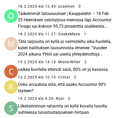
18.2.2025 klo 12.40
- soseinen
0
Tärkeimmät talousuutiset | Kauppalehti – 18 Feb
25 Heeroksen ostotarjous menossa läpi Accountor
Finago sai kokoon 95,73 prosenttia osakkeista...
18.2.2025 klo 11.27
- OsakeMasa
1
Tätä tarjousta on kyllä jo valmisteltu aika huolella,
kuten hallituksen lausunnosta ilmenee: “Vuoden
2024 aikana Yhtiö sai useita yhteydenottoja...
13.2.2025 klo 14.13
- MisterWiller
2
vaikea kuvitella etteivät saisi, 80% on jo kasassa.
13.2.2025 klo 10.15
- Critter
2
Onko arvauksia siitä, että saako Accountor 90%
täyteen?
13.2.2025 klo 9.20
- Roni
0
Liiketoiminnan rahavirta on kyllä kovalla tasolla
suhteessa lunastustarjouksen hintaan.