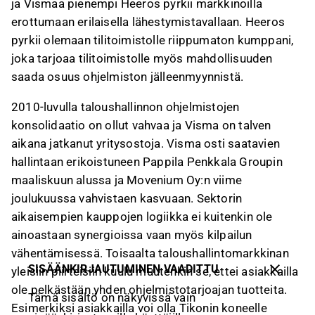
ja Vismaa pienempi Heeros pyrkii markkinoilla
erottumaan erilaisella lähestymistavallaan. Heeros
pyrkii olemaan tilitoimistolle riippumaton kumppani,
joka tarjoaa tilitoimistolle myös mahdollisuuden
saada osuus ohjelmiston jälleenmyynnistä.
2010-luvulla taloushallinnon ohjelmistojen
konsolidaatio on ollut vahvaa ja Visma on talven
aikana jatkanut yritysostoja. Visma osti saatavien
hallintaan erikoistuneen Pappila Penkkala Groupin
maaliskuun alussa ja Movenium Oy:n viime
joulukuussa vahvistaen kasvuaan. Sektorin
aikaisempien kauppojen logiikka ei kuitenkin ole
ainoastaan synergioissa vaan myös kilpailun
vähentämisessä. Toisaalta taloushallintomarkkinan
SISÄÄNKIRJAUTUMINEN VAADITTU
yleisiin piirteisiin kuulu muutenkin se, ettei asiakkailla
ole pelkästään yhden ohjelmistotarjoajan tuotteita.
Tämä sisältö on näkyvissä vain
Esimerkiksi asiakkailla voi olla Tikonin koneelle