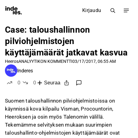
Kirjaudu
Case: taloushallinnon
pilviohjelmistojen
käyttäjämäärät jatkavat kasvua
Heeros
ANALYYTIKON KOMMENTTI
03/17/2017, 06:55 AM
Inderes
0
0
Seuraa
tykkää
ei tykkää
Suomen taloushallinnon pilviohjelmistoissa on
käynnissä kova kilpailu Visman, Procountorin,
Heeroksen ja osin myös Talenomin välillä.
Tekemämme selvityksen mukaan suurimpien
taloushallinto-ohjelmistojen käyttäjämäärät ovat