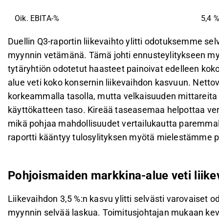
Oik. EBITA-%
5,4 
Duellin Q3-raportin liikevaihto ylitti odotuksemme 
myynnin vetämänä. Tämä johti ennusteylitykseen myös
tytäryhtiön odotetut haasteet painoivat edelleen ko
alue veti koko konsernin liikevaihdon kasvuun. Netto
korkeammalla tasolla, mutta velkaisuuden mittareit
käyttökatteen taso. Kireää taseasemaa helpottaa ve
mikä pohjaa mahdollisuudet vertailukautta paremmall
raportti kääntyy tulosylityksen myötä mielestämme pos
Pohjoismaiden markkina-alue veti liik
Liikevaihdon 3,5 %:n kasvu ylitti selvästi varovaise
myynnin selvää laskua. Toimitusjohtajan mukaan kev