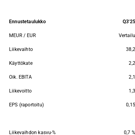
kompensoi tätä.
Liiketoiminnan rahavirta jäi ennusteista, mutta
Ennustetaulukko
Q3'2
edellytyksiä paremmalle rahavirralle Q4'26:ssa.
Yhtiö toisti varovaisen ohjeistuksensa koko vuode
MEUR / EUR
Vertail
varovaiselta, ja Q4:n kehitys on keskeinen seura
Liikevaihto
38,
Tämä sisältö on tekoälyn tuottamaa. Anna siihen liittyvää 
Käyttökate
2,
Oik. EBITA
2,
Liikevoitto
1,
EPS (raportoitu)
0,1
Liikevaihdon kasvu-%
0,7 