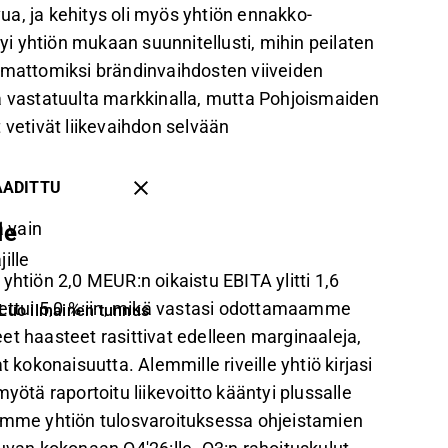
a, ja kehitys oli myös yhtiön ennakko-
i yhtiön mukaan suunnitellusti, mihin peilaten
imattomiksi brändinvaihdosten viiveiden
vastatuulta markkinalla, mutta Pohjoismaiden
 vetivät liikevaihdon selvään
AADITTU
 vain
le
ille
yhtiön 2,0 MEUR:n oikaistu EBITA ylitti 1,6
ttui 5,0 %:iin, mikä vastasi odottamaamme
Luo ilmainen tunnus
et haasteet rasittivat edelleen marginaaleja,
okonaisuutta. Alemmille riveille yhtiö kirjasi
tä raportoitu liikevoitto kääntyi plussalle
mme yhtiön tulosvaroituksessa ohjeistamien