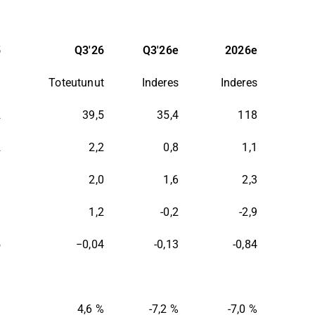
 nettokäyttöpääoman rakenne parani, mikä luo
5
Q3'26
Q3'26e
2026e
lle, mutta Q3:n jälkeen ohjeistus vaikuttaa
u
Toteutunut
Inderes
Inderes
ntakohde.
2
39,5
35,4
118
palautetta Inderesin
foorumilla
.
2
2,2
0,8
1,1
1
2,0
1,6
2,3
3
1,2
-0,2
-2,9
5
−0,04
-0,13
-0,84
%
4,6 %
-7,2 %
-7,0 %