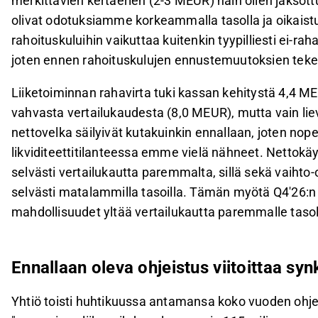
merkittävien kertaerien (2-3 MEUR) näin ollen jaksott
olivat odotuksiamme korkeammalla tasolla ja oikaistu
rahoituskuluihin vaikuttaa kuitenkin tyypilliesti ei-ra
joten ennen rahoituskulujen ennustemuutoksien tekem
Liiketoiminnan rahavirta tuki kassan kehitystä 4,4 MEU
vahvasta vertailukaudesta (8,0 MEUR), mutta vain l
nettovelka säilyivät kutakuinkin ennallaan, joten nop
likviditeettitilanteessa emme vielä nähneet. Nettok
selvästi vertailukautta paremmalta, sillä sekä vaihto-
selvästi matalammilla tasoilla. Tämän myötä Q4'26:
mahdollisuudet yltää vertailukautta paremmalle tasol
Ennallaan oleva ohjeistus viitoittaa sy
Yhtiö toisti huhtikuussa antamansa koko vuoden ohj