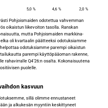
%
5,0 %
4,6 %
2,0 %
selvästi Pohjoismaiden odotettua vahvemman
 oikaistun liikevoiton tasolla. Ranskan
konaisuutta, mutta Pohjoismaiden markkina-
velka oli kvartaalin päätteeksi odotuksiamme
a helpottaa odotuksiamme parempi oikaistun
rtailukautta parempi käyttöpääoman rakenne,
e rahavirralle Q4'26:n osalta. Kokonaisuutena
itiivisen puolelle.
evaihdon kasvuun
t odotuksemme, sillä olimme ennustaneet
ään ja alkukesän myyntiin keskittyneet