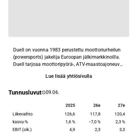
Duell on vuonna 1983 perustettu moottoriurheilun
(powersports) jakelija Euroopan jälkimarkkinoilla.
Duell tarjoaa moottoripyörä-, ATV‑maastoajoneuvo‑
(all-terrain-vehicle), moottorikelkka-, polkupyörä- ja
Lue lisää yhtiösivulla
veneilytuotteita kuten teknisiä osia ja varaosia
sekä henkilökohtaisia tarvikkeita (esimerkiksi
Tunnusluvut
09.06.
vaatteita ja varusteita), jälleenmyyjille usealla
Euroopan markkinalla.
2025
26e
27e
2025
26e
27e
Liikevaihto
126,6
117,8
120,4
kasvu-%
1,6 %
−7,0 %
2,3 %
EBIT (oik.)
4,9
2,3
3,3