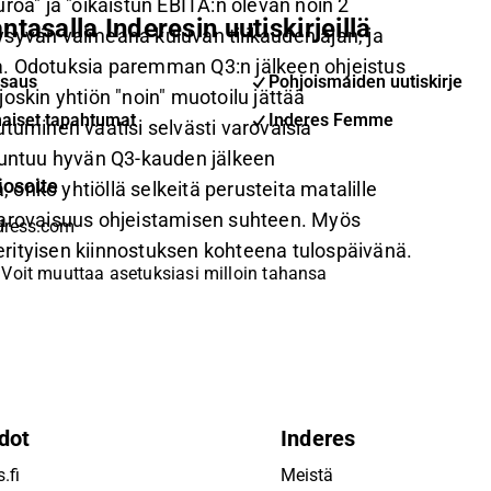
roa" ja "oikaistun EBITA:n olevan noin 2
ntasalla Inderesin uutiskirjeillä
ysyvän vaimeana kuluvan tilikauden ajan, ja
a. Odotuksia paremman Q3:n jälkeen ohjeistus
saus
Pohjoismaiden uutiskirje
oskin yhtiön "noin" muotoilu jättää
aiset tapahtumat
Inderes Femme
tuminen vaatisi selvästi varovaisia
untuu hyvän Q3-kauden jälkeen
iosoite
onko yhtiöllä selkeitä perusteita matalille
varovaisuus ohjeistamisen suhteen. Myös
rityisen kiinnostuksen kohteena tulospäivänä.
Voit muuttaa asetuksiasi milloin tahansa
dot
Inderes
.fi
Meistä