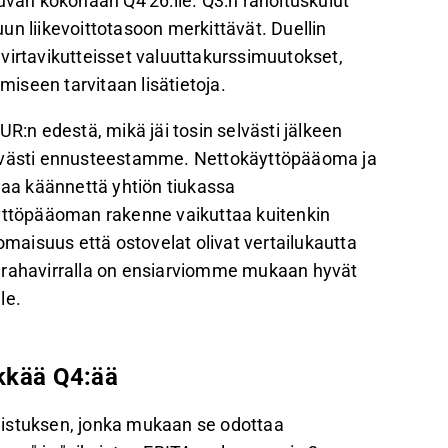
uvan kokonaan Q4'26:lle. Q3:n rahoituskulut
un liikevoittotasoon merkittävät. Duellin
havirtavikutteisset valuuttakurssimuutokset,
iseen tarvitaan lisätietoja.
R:n edestä, mikä jäi tosin selvästi jälkeen
ievästi ennusteestamme. Nettokäyttöpääoma ja
eaa käännettä yhtiön tiukassa
äyttöpääoman rakenne vaikuttaa kuitenkin
omaisuus että ostovelat olivat vertailukautta
n rahavirralla on ensiarviomme mukaan hyvät
le.
nkkää Q4:ää
eistuksen, jonka mukaan se odottaa