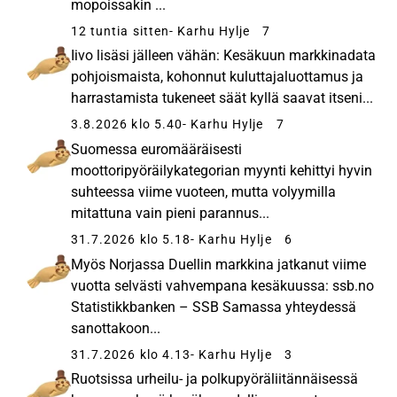
mopoissakin ...
12 tuntia sitten
- Karhu Hylje
7
Iivo lisäsi jälleen vähän: Kesäkuun markkinadata
pohjoismaista, kohonnut kuluttajaluottamus ja
harrastamista tukeneet säät kyllä saavat itseni...
3.8.2026 klo 5.40
- Karhu Hylje
7
Suomessa euromääräisesti
moottoripyöräilykategorian myynti kehittyi hyvin
suhteessa viime vuoteen, mutta volyymilla
mitattuna vain pieni parannus...
31.7.2026 klo 5.18
- Karhu Hylje
6
Myös Norjassa Duellin markkina jatkanut viime
vuotta selvästi vahvempana kesäkuussa: ssb.no
Statistikkbanken – SSB Samassa yhteydessä
sanottakoon...
31.7.2026 klo 4.13
- Karhu Hylje
3
Ruotsissa urheilu- ja polkupyöräliitännäisessä