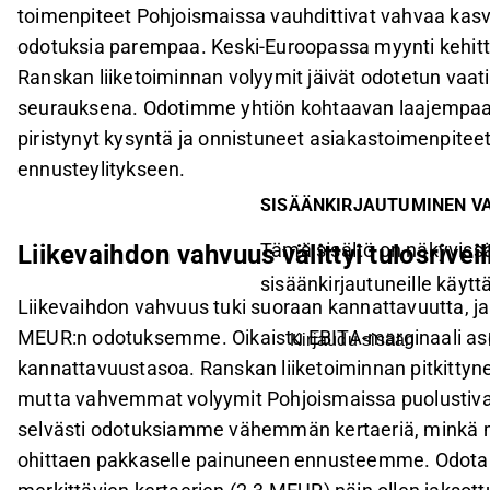
toimenpiteet Pohjoismaissa vauhdittivat vahvaa kasvu
odotuksia parempaa. Keski-Euroopassa myynti kehitty
Ranskan liiketoiminnan volyymit jäivät odotetun vaat
seurauksena. Odotimme yhtiön kohtaavan laajempaa 
piristynyt kysyntä ja onnistuneet asiakastoimenpiteet
ennusteylitykseen.
SISÄÄNKIRJAUTUMINEN V
Tämä sisältö on näkyvissä
Liikevaihdon vahvuus välittyi tulosriveil
sisäänkirjautuneille käyttäj
Liikevaihdon vahvuus tuki suoraan kannattavuutta, ja 
MEUR:n odotuksemme. Oikaistu EBITA-marginaali ase
Kirjaudu sisään
kannattavuustasoa. Ranskan liiketoiminnan pitkittyne
mutta vahvemmat volyymit Pohjoismaissa puolustivat k
selvästi odotuksiamme vähemmän kertaeriä, minkä myö
ohittaen pakkaselle painuneen ennusteemme. Odota