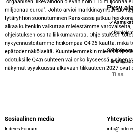
"orgaanisen liikevaihdon olevan noin 115 miljoonaa eu
Pysy aja
miljoonaa euroa". Johto arvioi markkinaympäristön p
tytäryhtiön suoriutuminen Ranskassa jatkuu heikkon
Aamukat
alkaa kuitenkin vaikuttaa mielestämme varovaiselta, j
Pohjoism
ohjeistuksen osalta liikkumavaraa. Ohjeistuksen toteu
nykyennusteitamme heikompaa Q4'26-kautta, mikä t
Sähköpost
epätodennäköiseltä. Kuuntelemmekin mielenkiinnolla, 
odotuksille Q4:n suhteen vai onko kyseessä yleinen 
näkymät syyskuussa alkavaan tilikauteen 2027 ovat e
Tilaa
Sosiaalinen media
Yhteystie
Inderes Foorumi
info@inderes