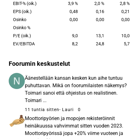
EBIT-% (oik.)
3,9 %
2,0 %
2,8 %
EPS (oik.)
0,48
0,16
0,21
Osinko
0,00
0,00
0,00
Osinko %
P/E (oik.)
9,0
13,1
10,0
EV/EBITDA
8,2
24,8
5,7
Foorumin keskustelut
Äänestellään kansan kesken kun aihe tuntuu
puhuttavan. Mikä on foorumilaisten näkemys?
Toimari sanoi että ohjeistus on realistinen.
Toimari ...
11 tuntia sitten
- Lauri
0
Moottoripyörien ja mopojen rekisteröinnit
heinäkuussa vahvimmat sitten vuoden 2023.
Moottoripyörissä jopa +20% viime vuoteen ja