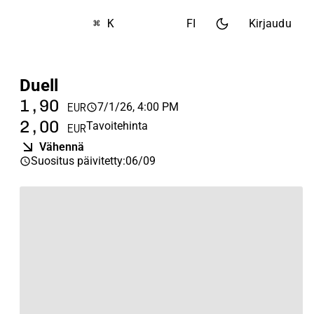
⌘ K
FI
Kirjaudu
Duell
1,90
7/1/26, 4:00 PM
EUR
2,00
Tavoitehinta
EUR
Vähennä
Suositus päivitetty
:
06/09