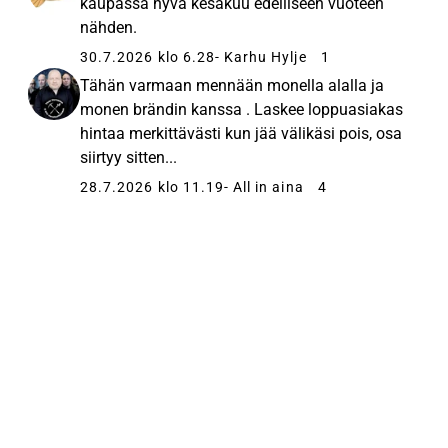
kaupassa hyvä kesäkuu edelliseen vuoteen
nähden.
30.7.2026 klo 6.28
- Karhu Hylje
1
Tähän varmaan mennään monella alalla ja
monen brändin kanssa . Laskee loppuasiakas
hintaa merkittävästi kun jää välikäsi pois, osa
siirtyy sitten...
28.7.2026 klo 11.19
- All in aina
4