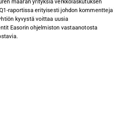
uren määrän yrityksiä verkkolaskutuksen
Q1-raportissa erityisesti johdon kommentteja
htiön kyvystä voittaa uusia
tit Easorin ohjelmiston vastaanotosta
stavia.