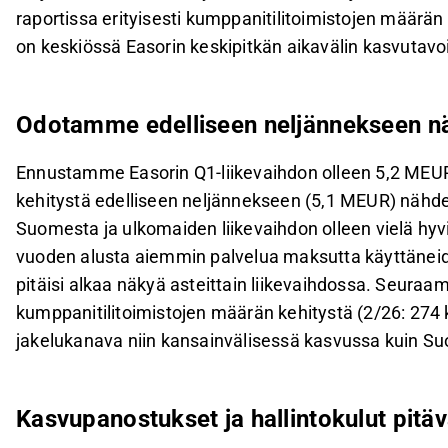
raportissa erityisesti kumppanitilitoimistojen määrän
on keskiössä Easorin keskipitkän aikavälin kasvutav
Odotamme edelliseen neljännekseen nä
Ennustamme Easorin Q1-liikevaihdon olleen 5,2 MEUR,
kehitystä edelliseen neljännekseen (5,1 MEUR) nähd
Suomesta ja ulkomaiden liikevaihdon olleen vielä hyvi
vuoden alusta aiemmin palvelua maksutta käyttäneid
pitäisi alkaa näkyä asteittain liikevaihdossa. Seuraam
kumppanitilitoimistojen määrän kehitystä (2/26: 274 k
jakelukanava niin kansainvälisessä kasvussa kuin S
Kasvupanostukset ja hallintokulut pitä