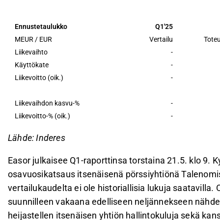
hallintokuluista ja kansainvälisistä kasvupanostu
Vuosi 2026 on strateginen investointi- ja valmis
Ennustetaulukko
Q1'25
kasvavan 6,6 % sekä liikevoittomarginaalin heik
MEUR / EUR
Vertailu
Tote
Seuraamme erityisesti Espanjan ja Italian markk
Liikevaihto
-
Käyttökate
-
kumppanitilitoimistojen määrän kasvua, jotka ov
Liikevoitto (oik.)
-
Tämä sisältö on tekoälyn tuottamaa. Anna siihen liittyvää 
Liikevaihdon kasvu-%
-
Liikevoitto-% (oik.)
-
Lähde: Inderes
Easor julkaisee Q1-raporttinsa torstaina 21.5. klo 9
osavuosikatsaus itsenäisenä pörssiyhtiönä Talenomis
vertailukaudelta ei ole historiallisia lukuja saatavil
suunnilleen vakaana edelliseen neljännekseen nähden 
heijastellen itsenäisen yhtiön hallintokuluja sekä k