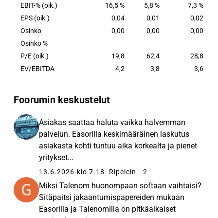
EBIT-% (oik.)
16,5 %
5,8 %
7,3 %
EPS (oik.)
0,04
0,01
0,02
Osinko
0,00
0,00
0,00
Osinko %
P/E (oik.)
19,8
62,4
28,8
EV/EBITDA
4,2
3,8
3,6
Foorumin keskustelut
Asiakas saattaa haluta vaikka halvemman
palvelun. Easorilla keskimääräinen laskutus
asiakasta kohti tuntuu aika korkealta ja pienet
yritykset...
13.6.2026 klo 7.18
- Ripelein
2
Miksi Talenom huonompaan softaan vaihtaisi?
Sitäpaitsi jakaantumispapereiden mukaan
Easorilla ja Talenomilla on pitkäaikaiset