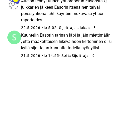
Atte on tehnyt uuden yhtiöraportin Easorista Q1-
julkkarien jälkeen Easorin itsenäinen taival
pörssiyhtiönä lähti käyntiin mukavasti yhtiön
raportoides...
22.5.2026 klo 5.02
- Sijoittaja-alokas
3
Kuuntelin Easorin tarinan läpi ja jäin miettimään
, että maakohtaisen liikevaihdon kertominen olisi
kyllä sijoittajan kannalta todella hyödyllist...
21.5.2026 klo 14.55
- SoftaSijoittaja
9