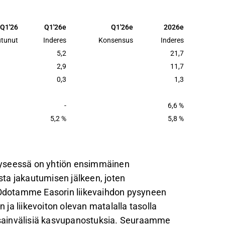
ksista.
tautumisvaihe, ja odotamme liikevaihdon
Q1'26
Q1'26e
Q1'26e
2026e
entyvän jakelukanavien rakentamisen vuoksi.
utunut
Inderes
Konsensus
Inderes
inoiden kehitystä sekä
5,2
21,7
2,9
11,7
at keskeisiä yhtiön kasvustrategiassa.
0,3
1,3
palautetta Inderesin
foorumilla
.
-
6,6 %
5,2 %
5,8 %
. Kyseessä on yhtiön ensimmäinen
ta jakautumisen jälkeen, joten
la. Odotamme Easorin liikevaihdon pysyneen
ja liikevoiton olevan matalalla tasolla
ansainvälisiä kasvupanostuksia. Seuraamme