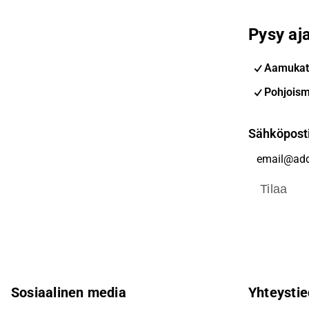
Pysy aja
Aamukat
Pohjoism
Sähköpost
Tilaa
Sosiaalinen media
Yhteystie