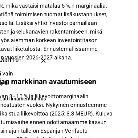
R, mikä vastaisi matalaa 5 %:n marginaalia.
htiönä toimimisen tuomat lisäkustannukset,
solla. Lisäksi yhtiö investoi parhaillaan
isten jakelukanavien rakentamiseen, mikä
 Myös aiemman korkean investointitason
ttavat liiketulosta. Ennustemallissamme
n vuosien 2026-2027 aikana.
AADITTU
 vain
njan markkinan avautumiseen
ille
an 3–10 % ja liikevoittomarginaalin
Luo ilmainen tunnus
panostusten vuoksi. Nykyinen ennusteemme
kaistua liikevoittoa (2025: 3,3 MEUR). Kuluva
istautumisvaihe ennen odottamaamme kasvun
in ajuri tälle on Espanjan Verifactu-