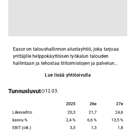
Easor on taloushallinnon alustayhtiö, joka tarjoaa
yrittäjille helppokäyttöisen työkalun talouden
hallintaan ja tehostaa tilitoimistojen ja palvelun
tarjoajien elämää.
Lue lisää yhtiösivulla
Tunnusluvut
12.03.
2025
26e
27e
2025
26e
27e
Liikevaihto
20,3
21,7
24,6
kasvu-%
2,4 %
6,6 %
13,5 %
EBIT (oik.)
3,3
1,3
1,8