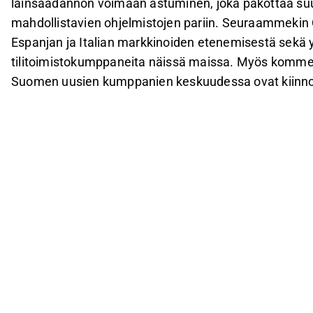
lainsäädännön voimaan astuminen, joka pakottaa su
mahdollistavien ohjelmistojen pariin. Seuraammekin 
Espanjan ja Italian markkinoiden etenemisestä sekä y
tilitoimistokumppaneita näissä maissa. Myös kommen
Suomen uusien kumppanien keskuudessa ovat kiinno