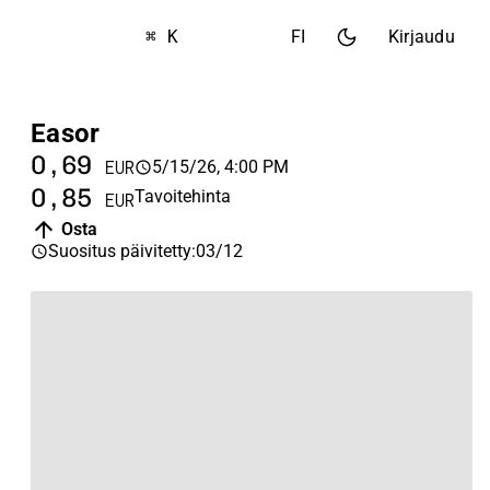
⌘ K
FI
Kirjaudu
Easor
0,69
5/15/26, 4:00 PM
EUR
0,85
Tavoitehinta
EUR
Osta
Suositus päivitetty
:
03/12