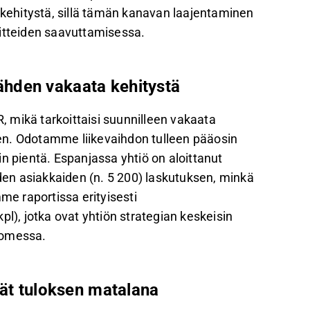
 kehitystä, sillä tämän kanavan laajentaminen
oitteiden saavuttamisessa.
hden vakaata kehitystä
 mikä tarkoittaisi suunnilleen vakaata
en. Odotamme liikevaihdon tulleen pääosin
n pientä. Espanjassa yhtiö on aloittanut
en asiakkaiden (n. 5 200) laskutuksen, minkä
me raportissa erityisesti
pl), jotka ovat yhtiön strategian keskeisin
uomessa.
vät tuloksen matalana