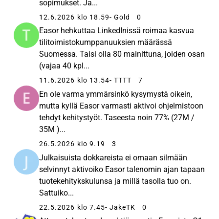
sopimukset. Ja...
12.6.2026 klo 18.59
- Gold
0
Easor hehkuttaa LinkedInissä roimaa kasvua
tilitoimistokumppanuuksien määrässä
Suomessa. Taisi olla 80 mainittuna, joiden osan
(vajaa 40 kpl...
11.6.2026 klo 13.54
- TTTT
7
En ole varma ymmärsinkö kysymystä oikein,
mutta kyllä Easor varmasti aktivoi ohjelmistoon
tehdyt kehitystyöt. Taseesta noin 77% (27M /
35M )...
26.5.2026 klo 9.19
3
Julkaisuista dokkareista ei omaan silmään
selvinnyt aktivoiko Easor talenomin ajan tapaan
tuotekehitykskulunsa ja millä tasolla tuo on.
Sattuiko...
22.5.2026 klo 7.45
- JakeTK
0