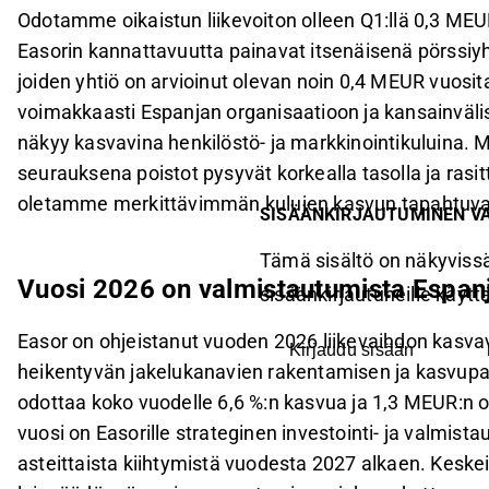
Odotamme oikaistun liikevoiton olleen Q1:llä 0,3 MEU
Easorin kannattavuutta painavat itsenäisenä pörssiy
joiden yhtiö on arvioinut olevan noin 0,4 MEUR vuosita
voimakkaasti Espanjan organisaatioon ja kansainväl
näkyy kasvavina henkilöstö- ja markkinointikuluina.
seurauksena poistot pysyvät korkealla tasolla ja rasi
oletamme merkittävimmän kulujen kasvun tapahtuva
SISÄÄNKIRJAUTUMINEN V
Tämä sisältö on näkyvissä
Vuosi 2026 on valmistautumista Espa
sisäänkirjautuneille käyttäj
Easor on ohjeistanut vuoden 2026 liikevaihdon kasvav
Kirjaudu sisään
heikentyvän jakelukanavien rakentamisen ja kasvu
odottaa koko vuodelle 6,6 %:n kasvua ja 1,3 MEUR:n oi
vuosi on Easorille strateginen investointi- ja valm
asteittaista kiihtymistä vuodesta 2027 alkaen. Keskeis