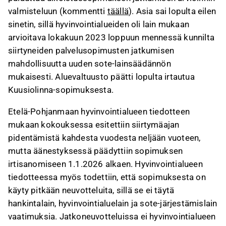
valmisteluun (kommentti
täällä
). Asia sai lopulta eilen
sinetin, sillä hyvinvointialueiden oli lain mukaan
arvioitava lokakuun 2023 loppuun mennessä kunnilta
siirtyneiden palvelusopimusten jatkumisen
mahdollisuutta uuden sote-lainsäädännön
mukaisesti. Aluevaltuusto päätti lopulta irtautua
Kuusiolinna-sopimuksesta.
Etelä-Pohjanmaan hyvinvointialueen tiedotteen
mukaan kokouksessa esitettiin siirtymäajan
pidentämistä kahdesta vuodesta neljään vuoteen,
mutta äänestyksessä päädyttiin sopimuksen
irtisanomiseen 1.1.2026 alkaen. Hyvinvointialueen
tiedotteessa myös todettiin, että sopimuksesta on
käyty pitkään neuvotteluita, sillä se ei täytä
hankintalain, hyvinvointialuelain ja sote-järjestämislain
vaatimuksia. Jatkoneuvotteluissa ei hyvinvointialueen