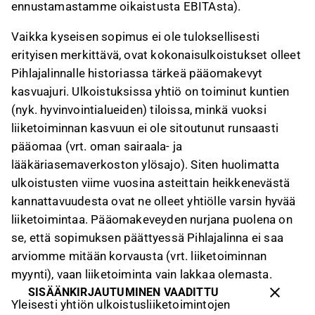
ennustamastamme oikaistusta EBITAsta).
Vaikka kyseisen sopimus ei ole tuloksellisesti
erityisen merkittävä, ovat kokonaisulkoistukset olleet
Pihlajalinnalle historiassa tärkeä pääomakevyt
kasvuajuri. Ulkoistuksissa yhtiö on toiminut kuntien
(nyk. hyvinvointialueiden) tiloissa, minkä vuoksi
liiketoiminnan kasvuun ei ole sitoutunut runsaasti
pääomaa (vrt. oman sairaala- ja
lääkäriasemaverkoston ylösajo). Siten huolimatta
ulkoistusten viime vuosina asteittain heikkenevästä
kannattavuudesta ovat ne olleet yhtiölle varsin hyvää
liiketoimintaa. Pääomakeveyden nurjana puolena on
se, että sopimuksen päättyessä Pihlajalinna ei saa
arviomme mitään korvausta (vrt. liiketoiminnan
myynti), vaan liiketoiminta vain lakkaa olemasta.
SISÄÄNKIRJAUTUMINEN VAADITTU
Yleisesti yhtiön ulkoistusliiketoimintojen