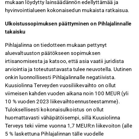
mukaan löydytty lainsäädännön edellyttämää ja
hyvinvointialueen kokonaisedun mukaista ratkaisua.
Ulkoistussopimuksen päättyminen on Pihlajalinnalle
takaisku
Pihlajalinna on tiedotteen mukaan pettynyt
aluevaltuuston päätökseen sopimuksen
irtisanomisesta ja katsoo, että asia vaatii juridista
arviointia ja toteutustavasta tulee neuvotella. Uutinen
onkin luonnollisesti Pihlajalinnalle negatiivista.
Kuusiolinna Terveyden vuosiliikevaihto on ollut
viimeisen kahden vuoden aikana noin 100 MEUR (yli
10 % vuoden 2023 liikevaihtoennusteestamme).
Tuloksellisesti kokonaisulkoistus on ollut
huomattavasti vähäpätöisempi, sillä Kuusiolinna
Terveys teki viime vuonna 1,7 MEUR:n liikevoiton (alle
5 % laskettuna Pihlajalinnan tälle vuodelle