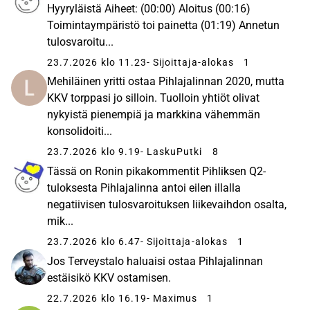
Hyyryläistä Aiheet: (00:00) Aloitus (00:16)
Toimintaympäristö toi painetta (01:19) Annetun
tulosvaroitu...
23.7.2026 klo 11.23
- Sijoittaja-alokas
1
Mehiläinen yritti ostaa Pihlajalinnan 2020, mutta
KKV torppasi jo silloin. Tuolloin yhtiöt olivat
nykyistä pienempiä ja markkina vähemmän
konsolidoiti...
23.7.2026 klo 9.19
- LaskuPutki
8
Tässä on Ronin pikakommentit Pihliksen Q2-
tuloksesta Pihlajalinna antoi eilen illalla
negatiivisen tulosvaroituksen liikevaihdon osalta,
mik...
23.7.2026 klo 6.47
- Sijoittaja-alokas
1
Jos Terveystalo haluaisi ostaa Pihlajalinnan
estäisikö KKV ostamisen.
22.7.2026 klo 16.19
- Maximus
1