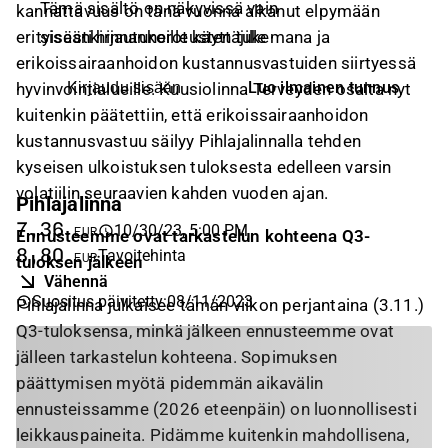
Tämä sisältö on näkyvissä vain
kannattavuus on tänä vuonna alkanut elpymään
sisäänkirjautuneille käyttäjille
erityisesti hinnankorotusten tukemana ja
erikoissairaanhoidon kustannusvastuiden siirtyessä
Luo ilmainen tunnus
Kirjaudu sisään
hyvinvointialueille. Kuusiolinna Terveyden osalta nyt
kuitenkin päätettiin, että erikoissairaanhoidon
kustannusvastuu säilyy Pihlajalinnalla tehden
kyseisen ulkoistuksen tuloksesta edelleen varsin
volatiilin seuraavien kahden vuoden ajan.
Pihlajalinna
7,36
10/30/23, 5:00 PM
EUR
Ennusteemme ovat tarkastelun kohteena Q3-
8,80
Tavoitehinta
EUR
tuloksen jälkeen
Vähennä
Suositus päivitetty
:
08/11/2023
Pihlajalinna julkaisee tämän viikon perjantaina (3.11.)
Q3-tuloksensa, minkä jälkeen ennusteemme ovat
jälleen tarkastelun kohteena. Sopimuksen
päättymisen myötä pidemmän aikavälin
ennusteissamme (2026 eteenpäin) on luonnollisesti
leikkauspaineita. Pidämme kuitenkin mahdollisena,