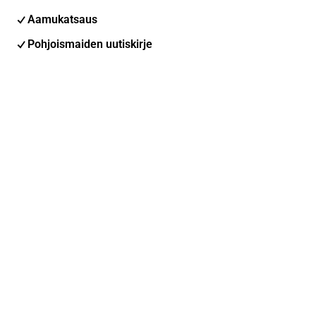
Aamukatsaus
Pohjoismaiden uutiskirje
Pohjoismaiset tapahtumat
Inderes Femme
Sähköpostiosoite
Tilaa
Voit muuttaa asetuksiasi milloin tahansa