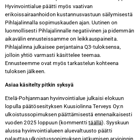
Hyvinvointialue päätti myös vaativan
erikoissairaanhoidon kustannusvastuun säilymisestä
Pihlajalinnalla sopimuskauden ajan. Uutinen on
luonnollisesti Pihlajalinnalle negatiivinen ja pidemmän
aikavälin ennusteissamme on leikkauspaineita.
Pihlajalinna julkaisee perjantaina Q3-tuloksensa,
jolloin yhtiö varmasti käsittelee teemaa.
Ennusteemme ovat myös tarkastelun kohteena
tuloksen jälkeen.
Asiaa käsitelty pitkin syksyä
Etelä-Pohjanmaan hyvinvointialue julkaisi elokuun
lopulla päätösesityksen Kuusiolinna Terveys Oy:n
ulkoistussopimuksen päättämisestä ennenaikaisesti
vuoden 2025 loppuun (kommentti
täällä
). Syyskuun
alussa hyvinvointialueen aluevaltuusto päätti
palauttaa ulkoistussopimuksen jatkumisen arvioinnin