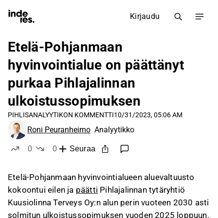
Kirjaudu
Etelä-Pohjanmaan
hyvinvointialue on päättänyt
purkaa Pihlajalinnan
ulkoistussopimuksen
PIHLIS
ANALYYTIKON KOMMENTTI
10/31/2023, 05:06 AM
Roni Peuranheimo
Analyytikko
0
0
Seuraa
tykkää
ei tykkää
Etelä-Pohjanmaan hyvinvointialueen aluevaltuusto
kokoontui eilen ja
päätti
Pihlajalinnan tytäryhtiö
Kuusiolinna Terveys Oy:n alun perin vuoteen 2030 asti
solmitun ulkoistussopimuksen vuoden 2025 loppuun.