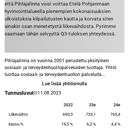
että Pihlajalinna voisi voittaa Etelä-Pohjanmaan
hyvinvointialueella pienempien kokonaisuuksien
ulkoistuksia kilpailutusten kautta ja korvata siten
ainakin osan menetetystä liikevaihdosta. Pyrimme
saamaan tähän selvyyttä Q3-tuloksen yhteydessä.
Pihlajalinna on vuonna 2001 perustettu yksityinen
sosiaali- ja terveydenhuoltopalveluiden tuottaja. Yhtiö
tuottaa sosiaali- ja terveydenhuollon palveluita
yksityishenkilöille, yrityksille, vakuutusyhtiöille ja
Lue lisää yhtiösivulla
julkisyhteisöille ja tarjoaa palveluita niin
Tunnusluvut
11.08.2023
lääkärikeskuksissa ja terveysasemilla, hammasklinikoilla
kuin sairaaloissakin eri puolilla Suomea.
2022
23e
24e
2022
23e
24e
Liikevaihto
690,3
733,1
765,4
kasvu-%
19,5 %
6,2 %
4,4 %