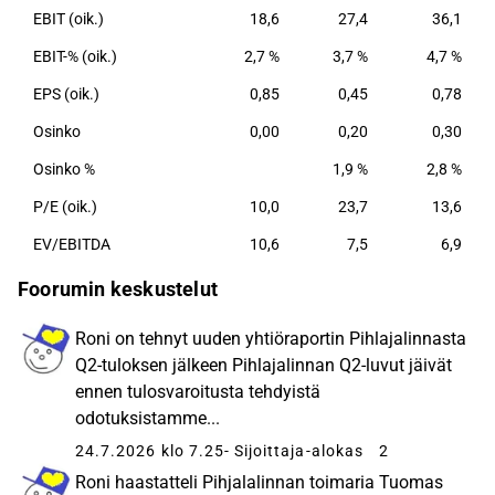
EBIT (oik.)
18,6
27,4
36,1
EBIT-% (oik.)
2,7 %
3,7 %
4,7 %
EPS (oik.)
0,85
0,45
0,78
Osinko
0,00
0,20
0,30
Osinko %
1,9 %
2,8 %
P/E (oik.)
10,0
23,7
13,6
EV/EBITDA
10,6
7,5
6,9
Foorumin keskustelut
Roni on tehnyt uuden yhtiöraportin Pihlajalinnasta
Q2-tuloksen jälkeen Pihlajalinnan Q2-luvut jäivät
ennen tulosvaroitusta tehdyistä
odotuksistamme...
24.7.2026 klo 7.25
- Sijoittaja-alokas
2
Roni haastatteli Pihjalalinnan toimaria Tuomas