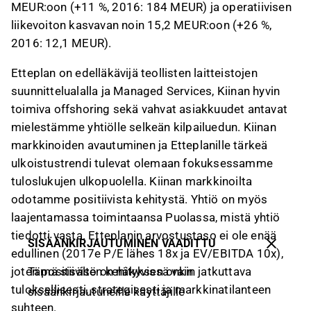
MEUR:oon (+11 %, 2016: 184 MEUR) ja operatiivisen
liikevoiton kasvavan noin 15,2 MEUR:oon (+26 %,
2016: 12,1 MEUR).
Etteplan on edelläkävijä teollisten laitteistojen
suunnittelualalla ja Managed Services, Kiinan hyvin
toimiva offshoring sekä vahvat asiakkuudet antavat
mielestämme yhtiölle selkeän kilpailuedun. Kiinan
markkinoiden avautuminen ja Etteplanille tärkeä
ulkoistustrendi tulevat olemaan fokuksessamme
tuloslukujen ulkopuolella. Kiinan markkinoilta
odotamme positiivista kehitystä. Yhtiö on myös
laajentamassa toimintaansa Puolassa, mistä yhtiö
tiedotti vasta. Etteplanin arvostustaso ei ole enää
SISÄÄNKIRJAUTUMINEN VAADITTU
edullinen (2017e P/E lähes 18x ja EV/EBITDA 10x),
Tämä sisältö on näkyvissä vain
joten positiivisen kehityksen onkin jatkuttava
tuloksellisesti, strategisesti ja markkinatilanteen
sisäänkirjautuneille käyttäjille
suhteen.