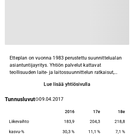
Etteplan on vuonna 1983 perustettu suunnittelualan
asiantuntijayritys. Yhtiön palvelut kattavat
teollisuuden laite- ja laitossuunnittelun ratkaisut,
ohjelmisto- ja sulautettujen järjestelmien ratkaisut
Lue lisää yhtiösivulla
sekä teknisen dokumentoinnin ratkaisut. Etteplanin
asiakkaita ovat valmistavan teollisuuden yritykset.
Tunnusluvut
09.04.2017
Yhtiö pyrkii palveluillaan parantamaan palvelujen ja
suunnitteluprosessien kilpailukykyä tuotteen koko
2016
17e
18e
2016
17e
18e
elinkaaren ajan.
Liikevaihto
183,9
204,3
218,8
kasvu-%
30,3 %
11,1 %
7,1 %