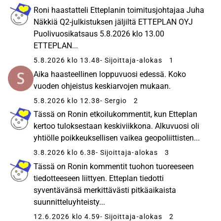
Roni haastatteli Etteplanin toimitusjohtajaa Juha
Näkkiä Q2-julkistuksen jäljiltä ETTEPLAN OYJ
Puolivuosikatsaus 5.8.2026 klo 13.00
ETTEPLAN...
5.8.2026 klo 13.48
- Sijoittaja-alokas
1
Aika haasteellinen loppuvuosi edessä. Koko
vuoden ohjeistus keskiarvojen mukaan.
5.8.2026 klo 12.38
- Sergio
2
Tässä on Ronin etkoilukommentit, kun Etteplan
kertoo tuloksestaan keskiviikkona. Alkuvuosi oli
yhtiölle poikkeuksellisen vaikea geopoliittisten...
3.8.2026 klo 6.38
- Sijoittaja-alokas
3
Tässä on Ronin kommentit tuohon tuoreeseen
tiedotteeseen liittyen. Etteplan tiedotti
syventävänsä merkittävästi pitkäaikaista
suunnitteluyhteisty...
12.6.2026 klo 4.59
- Sijoittaja-alokas
2