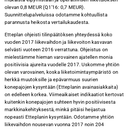
olevan 0,8 MEUR (Q1’16: 0,7 MEUR).
Suunnittelupalveluissa odotamme kohtuullista
parannusta heikosta vertailukaudesta.
Etteplan ohjeisti tilinpäätöksen yhteydessä koko
vuoden 2017 liikevaihdon ja liikevoiton kasvavan
selvästi vuoteen 2016 verrattuna. Ohjeistus on
mielestämme hieman varovainen ajatellen monia
positiivisia ajureita vuodelle 2017. Uskomme yhtiön
olevan varovainen, koska liiketoimintaympäristö on
herkkä muutoksille ja epävarmuus suurien
konepajojen kysyntään (Etteplanin avainasiakkaita)
on edelleen korkea. Viimeaikaiset indikaatiot kertovat
kuitenkin konepajojen suhteen hyvin positiivisesta
markkinakehityksestä, minkä pitäisi heijastua
nopeasti Etteplanin kysyntään. Odotamme yhtiön
liikevaihdon nousevan vuonna 2017 noin 204