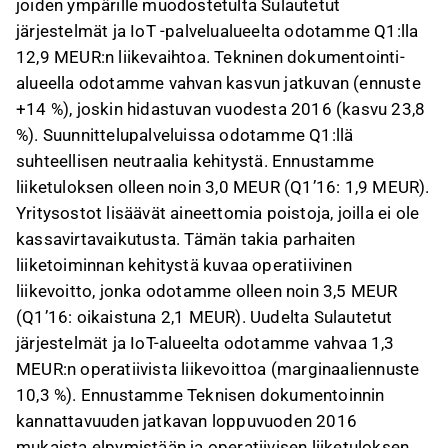
joiden ympärille muodostetulta Sulautetut
järjestelmät ja IoT -palvelualueelta odotamme Q1:lla
12,9 MEUR:n liikevaihtoa. Tekninen dokumentointi-
alueella odotamme vahvan kasvun jatkuvan (ennuste
+14 %), joskin hidastuvan vuodesta 2016 (kasvu 23,8
%). Suunnittelupalveluissa odotamme Q1:llä
suhteellisen neutraalia kehitystä. Ennustamme
liiketuloksen olleen noin 3,0 MEUR (Q1’16: 1,9 MEUR).
Yritysostot lisäävät aineettomia poistoja, joilla ei ole
kassavirtavaikutusta. Tämän takia parhaiten
liiketoiminnan kehitystä kuvaa operatiivinen
liikevoitto, jonka odotamme olleen noin 3,5 MEUR
(Q1’16: oikaistuna 2,1 MEUR). Uudelta Sulautetut
järjestelmät ja IoT-alueelta odotamme vahvaa 1,3
MEUR:n operatiivista liikevoittoa (marginaaliennuste
10,3 %). Ennustamme Teknisen dokumentoinnin
kannattavuuden jatkavan loppuvuoden 2016
mukaista elpymistään ja operatiivisen liiketuloksen