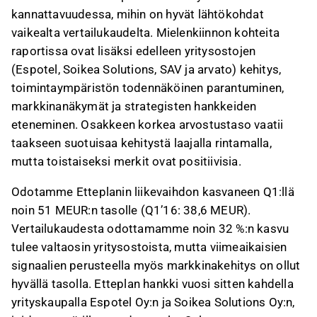
kannattavuudessa, mihin on hyvät lähtökohdat
vaikealta vertailukaudelta. Mielenkiinnon kohteita
raportissa ovat lisäksi edelleen yritysostojen
(Espotel, Soikea Solutions, SAV ja arvato) kehitys,
toimintaympäristön todennäköinen parantuminen,
markkinanäkymät ja strategisten hankkeiden
eteneminen. Osakkeen korkea arvostustaso vaatii
taakseen suotuisaa kehitystä laajalla rintamalla,
mutta toistaiseksi merkit ovat positiivisia.
Odotamme Etteplanin liikevaihdon kasvaneen Q1:llä
noin 51 MEUR:n tasolle (Q1’16: 38,6 MEUR).
Vertailukaudesta odottamamme noin 32 %:n kasvu
tulee valtaosin yritysostoista, mutta viimeaikaisien
signaalien perusteella myös markkinakehitys on ollut
hyvällä tasolla. Etteplan hankki vuosi sitten kahdella
yrityskaupalla Espotel Oy:n ja Soikea Solutions Oy:n,