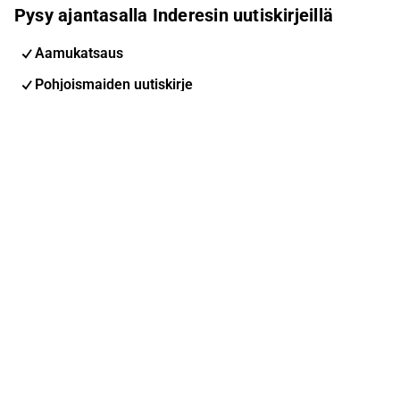
Pysy ajantasalla Inderesin uutiskirjeillä
Aamukatsaus
Pohjoismaiden uutiskirje
Pohjoismaiset tapahtumat
Inderes Femme
Sähköpostiosoite
Tilaa
Voit muuttaa asetuksiasi milloin tahansa