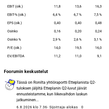
EBIT (oik.)
11,8
13,6
16,3
EBIT-% (oik.)
6,4 %
6,7 %
7,5 %
EPS (oik.)
0,40
0,40
0,48
Osinko
0,16
0,20
0,24
Osinko %
2,9 %
2,6 %
3,1 %
P/E (oik.)
14,0
19,5
16,0
EV/EBITDA
11,2
11,0
9,1
Foorumin keskustelut
Tässä on Ronilta yhtiöraportti Etteplanista Q2-
tuloksen jäljiltä Etteplanin Q2-luvut jäivät
ennusteistamme, kun liikevaihdon laskun
jatkuminen...
6.8.2026 klo 7.36
- Sijoittaja-alokas
0