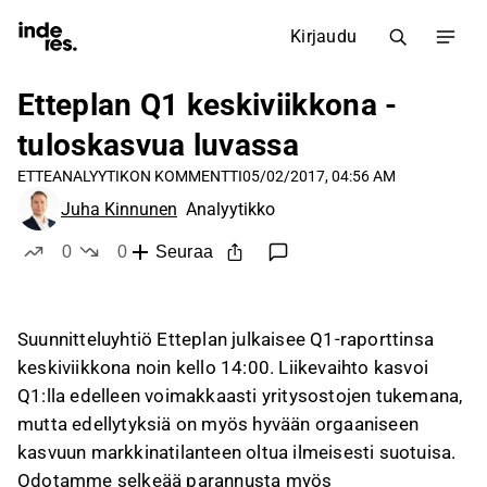
Kirjaudu
Etteplan Q1 keskiviikkona -
tuloskasvua luvassa
ETTE
ANALYYTIKON KOMMENTTI
05/02/2017, 04:56 AM
Juha Kinnunen
Analyytikko
0
0
Seuraa
tykkää
ei tykkää
Suunnitteluyhtiö Etteplan julkaisee Q1-raporttinsa
keskiviikkona noin kello 14:00. Liikevaihto kasvoi
Q1:lla edelleen voimakkaasti yritysostojen tukemana,
mutta edellytyksiä on myös hyvään orgaaniseen
kasvuun markkinatilanteen oltua ilmeisesti suotuisa.
Odotamme selkeää parannusta myös