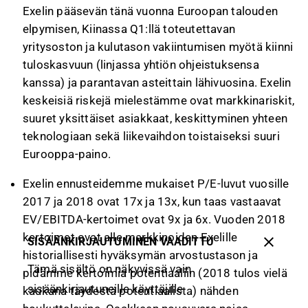
Exelin pääsevän tänä vuonna Euroopan talouden
elpymisen, Kiinassa Q1:llä toteutettavan
yritysoston ja kulutason vakiintumisen myötä kiinni
tuloskasvuun (linjassa yhtiön ohjeistuksensa
kanssa) ja parantavan asteittain lähivuosina. Exelin
keskeisiä riskejä mielestämme ovat markkinariskit,
suuret yksittäiset asiakkaat, keskittyminen yhteen
teknologiaan sekä liikevaihdon toistaiseksi suuri
Eurooppa-paino.
Exelin ennusteidemme mukaiset P/E-luvut vuosille
2017 ja 2018 ovat 17x ja 13x, kun taas vastaavat
EV/EBITDA-kertoimet ovat 9x ja 6x. Vuoden 2018
kertoimet ovat alle markkinoiden Exelille
SISÄÄNKIRJAUTUMINEN VAADITTU
historiallisesti hyväksymän arvostustason ja
Tämä sisältö on näkyvissä vain
pidämme kertoimia potentiaaliin (2018 tulos vielä
sisäänkirjautuneille käyttäjille
kaukana täydestä potentiaalista) nähden