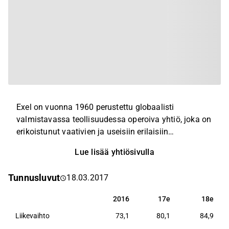
Exel on vuonna 1960 perustettu globaalisti
valmistavassa teollisuudessa operoiva yhtiö, joka on
erikoistunut vaativien ja useisiin erilaisiin
teollisuuden loppukäyttöihin soveltuvien
Lue lisää yhtiösivulla
komposiittituotteiden suunnitteluun, valmistamiseen
sekä myyntiin ja markkinointiin. Yhtiöllä on
Tunnusluvut
18.03.2017
tuotantolaitoksia Euroopassa, Aasiassa ja
Yhdysvalloissa.
2016
17e
18e
2016
17e
18e
Liikevaihto
73,1
80,1
84,9