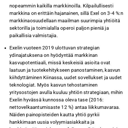
nopeammin kaikilla markkinoilla. Kilpailullisesti
markkina on erittäin hajanainen, sillä Exel on 3-4 %:n
markkinaosuudellaan maailman suurimpia yhtiöitä
sektorilla ja toimialalla operoi paljon pieniä ja
paikallisia valmistajia.
Exelin vuoteen 2019 ulottuvan strategian
ydinajatuksena on hyödyntää markkinan
kasvupotentiaali, missä keskeisiä asioita ovat
laatuun ja tuotekehitykseen panostaminen, kasvun
kiihdyttäminen Kiinassa, uudet sovellukset ja uudet
teknologiat. Myös kasvun tehostaminen
yritysostojen avulla kuuluu yhtiön strategiaan, mihin
Exelin hyvässä kunnossa oleva tase (2016:
nettovelkaantumisaste 12 %) antaa liikkumavaraa.
Näiden painopisteiden kautta yhtiö pyrkii
hankkimaan uusia volyymiasiakkaita ja