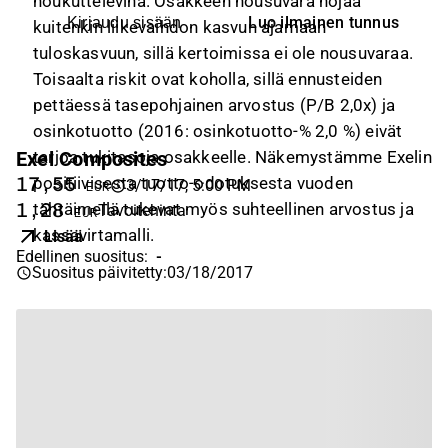
houkuttelevina. Osakkeen nousuvara nojaa
Luo ilmainen tunnus
Kirjaudu sisään
kuitenkin liikevaihdon kasvun ajamaan
tuloskasvuun, sillä kertoimissa ei ole nousuvaraa.
Toisaalta riskit ovat koholla, sillä ennusteiden
pettäessä tasepohjainen arvostus (P/B 2,0x) ja
osinkotuotto (2016: osinkotuotto-% 2,0 %) eivät
tarjoa tukitasoja osakkeelle. Näkemystämme Exelin
Exel Composites
positiivisesta tuotto-odotuksesta vuoden
17,55
3/17/17, 5:00 PM
EUR
tähtäimellä tukevat myös suhteellinen arvostus ja
1,28
Tavoitehinta
EUR
kassavirtamalli.
Lisää
Edellinen suositus
:
-
Suositus päivitetty
:
03/18/2017