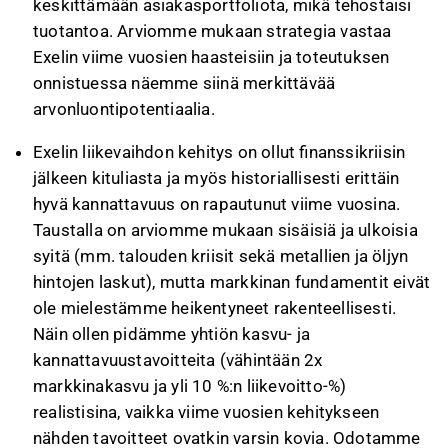
keskittämään asiakasportfoliota, mikä tehostaisi
tuotantoa. Arviomme mukaan strategia vastaa
Exelin viime vuosien haasteisiin ja toteutuksen
onnistuessa näemme siinä merkittävää
arvonluontipotentiaalia.
Exelin liikevaihdon kehitys on ollut finanssikriisin
jälkeen kituliasta ja myös historiallisesti erittäin
hyvä kannattavuus on rapautunut viime vuosina.
Taustalla on arviomme mukaan sisäisiä ja ulkoisia
syitä (mm. talouden kriisit sekä metallien ja öljyn
hintojen laskut), mutta markkinan fundamentit eivät
ole mielestämme heikentyneet rakenteellisesti.
Näin ollen pidämme yhtiön kasvu- ja
kannattavuustavoitteita (vähintään 2x
markkinakasvu ja yli 10 %:n liikevoitto-%)
realistisina, vaikka viime vuosien kehitykseen
nähden tavoitteet ovatkin varsin kovia. Odotamme