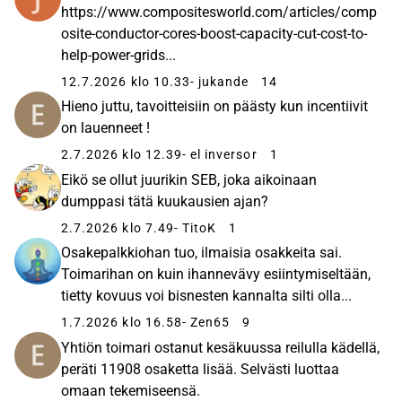
https://www.compositesworld.com/articles/comp
osite-conductor-cores-boost-capacity-cut-cost-to-
help-power-grids...
12.7.2026 klo 10.33
- jukande
14
Hieno juttu, tavoitteisiin on päästy kun incentiivit
on lauenneet !
2.7.2026 klo 12.39
- el inversor
1
Eikö se ollut juurikin SEB, joka aikoinaan
dumppasi tätä kuukausien ajan?
2.7.2026 klo 7.49
- TitoK
1
Osakepalkkiohan tuo, ilmaisia osakkeita sai.
Toimarihan on kuin ihannevävy esiintymiseltään,
tietty kovuus voi bisnesten kannalta silti olla...
1.7.2026 klo 16.58
- Zen65
9
Yhtiön toimari ostanut kesäkuussa reilulla kädellä,
peräti 11908 osaketta lisää. Selvästi luottaa
omaan tekemiseensä.