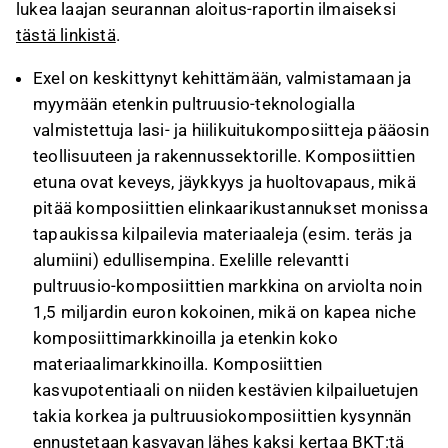
lukea laajan seurannan aloitus-raportin ilmaiseksi
tästä linkistä
.
Exel on keskittynyt kehittämään, valmistamaan ja
myymään etenkin pultruusio-teknologialla
valmistettuja lasi- ja hiilikuitukomposiitteja pääosin
teollisuuteen ja rakennussektorille. Komposiittien
etuna ovat keveys, jäykkyys ja huoltovapaus, mikä
pitää komposiittien elinkaarikustannukset monissa
tapaukissa kilpailevia materiaaleja (esim. teräs ja
alumiini) edullisempina. Exelille relevantti
pultruusio-komposiittien markkina on arviolta noin
1,5 miljardin euron kokoinen, mikä on kapea niche
komposiittimarkkinoilla ja etenkin koko
materiaalimarkkinoilla. Komposiittien
kasvupotentiaali on niiden kestävien kilpailuetujen
takia korkea ja pultruusiokomposiittien kysynnän
ennustetaan kasvavan lähes kaksi kertaa BKT:tä