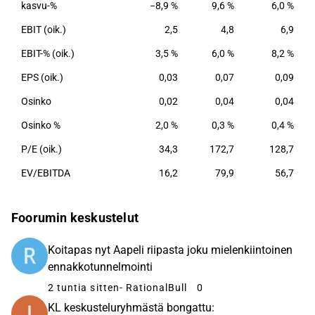
kasvu-%
−8,9 %
9,6 %
6,0 %
EBIT (oik.)
2,5
4,8
6,9
EBIT-% (oik.)
3,5 %
6,0 %
8,2 %
EPS (oik.)
0,03
0,07
0,09
Osinko
0,02
0,04
0,04
Osinko %
2,0 %
0,3 %
0,4 %
P/E (oik.)
34,3
172,7
128,7
EV/EBITDA
16,2
79,9
56,7
Foorumin keskustelut
Koitapas nyt Aapeli riipasta joku mielenkiintoinen
ennakkotunnelmointi
2 tuntia sitten
- RationalBull
0
KL keskusteluryhmästä bongattu: