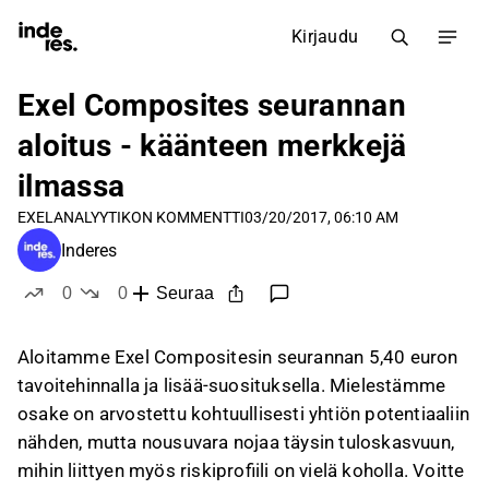
Kirjaudu
Exel Composites seurannan
aloitus - käänteen merkkejä
ilmassa
EXEL
ANALYYTIKON KOMMENTTI
03/20/2017, 06:10 AM
Inderes
0
0
Seuraa
tykkää
ei tykkää
Aloitamme Exel Compositesin seurannan 5,40 euron
tavoitehinnalla ja lisää-suosituksella. Mielestämme
osake on arvostettu kohtuullisesti yhtiön potentiaaliin
nähden, mutta nousuvara nojaa täysin tuloskasvuun,
mihin liittyen myös riskiprofiili on vielä koholla. Voitte