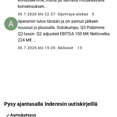
ennusteemme, mutta jäi samalla mittakaavalla
konsensuksen...
30.7.2026 klo 22.57
- Sijoittaja-alokas
5
Aperamin tulos tänään ja on aamun jälkeen
noussut jo plussalle. Outokumpu: Q3 Pidämme
Q2-tason. Q2 adjusted EBITDA 100 M€ Nettovelka
224 M€ ...
30.7.2026 klo 15.05
- Akilussir
13
Pysy ajantasalla Inderesin uutiskirjeillä
Aamukatsaus