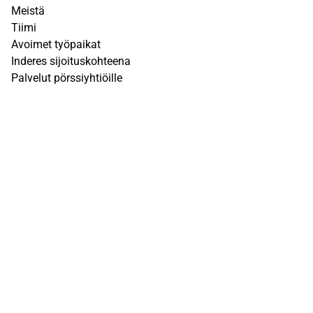
Meistä
Tiimi
Avoimet työpaikat
Inderes sijoituskohteena
Palvelut pörssiyhtiöille
Sivusto
UKK
Q&A
Käyttöehdot
Tietosuojaseloste
Vastuuvapauslauseke