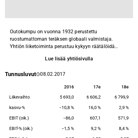
Outokumpu on vuonna 1932 perustettu
ruostumattoman teräksen globaali valmistaja.
Yhtiön liiketoiminta perustuu kykyyn räätälöidä
ruostumatonta terästä lähes mihin tahansa muotoon
Lue lisää yhtiösivulla
ja käyttötarkoitukseen. Yhteiskunnan
perusrakenteiden ja kuuluisien maamerkkien lisäksi
Tunnusluvut
08.02.2017
yhtiön asiakkaat valmistavat ruostumattomasta
teräksestä tuotteita kotitalouksien ja teollisuuden
2016
17e
18e
2016
17e
18e
käyttöön. Outokummun palveluksessa on tuhansia
Liikevaihto
5 693,0
6 606,2
6 799,9
ammattilaista yli useassa kymmenessä maassa.
Konsernin pääkonttori sijaitsee Helsingissä.
kasvu-%
−10,8 %
16,0 %
2,9 %
EBIT (oik.)
−86,0
607,1
571,9
EBIT-% (oik.)
−1,5 %
9,2 %
8,4 %