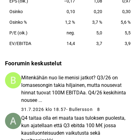
EPS (oik.)
−0,17
1,08
0,97
Osinko
0,10
0,20
0,30
Osinko %
1,2 %
3,7 %
5,6 %
P/E (oik.)
neg.
5,0
5,5
EV/EBITDA
14,4
3,7
3,9
Foorumin keskustelut
Mitenkähän nuo lie menisi jatkot? Q3/26 on
lomasesongin takia hiljainen, mutta nousevat
hinnat tuovat 100M EBITDAa. Q4/26 keskihinta
nousee ...
31.7.2026 klo 18.57
- Bullersson
8
Q4 taitaa olla eri maata taas tuloksen puolesta,
kun ajatellaan että Q3 ebitda 100 M€ jossa
kausiluonteisuuden vaikutusta sekä