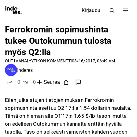
Kirjaudu
Ferrokromin sopimushinta
tukee Outokummun tulosta
myös Q2:lla
OUT1V
ANALYYTIKON KOMMENTTI
03/16/2017, 06:49 AM
Inderes
0
0
Seuraa
tykkää
ei tykkää
Eilen julkaistujen tietojen mukaan Ferrokromin
sopimushinta asettuu Q2’17:lla 1,54 dollariin naulalta.
Tämä on hieman alle Q1’17:n 1,65 $/lb-tason, mutta
on edelleen Outokummun kannalta erittäin hyvällä
tasolla. Taso on selkeästi viimeisten kahden vuoden