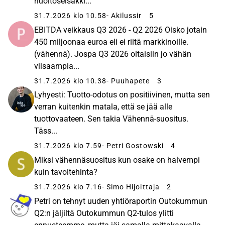
huoltoseisakki...
31.7.2026 klo 10.58
- Akilussir
5
EBITDA veikkaus Q3 2026 - Q2 2026 Oisko jotain
450 miljoonaa euroa eli ei riitä markkinoille.
(vähennä). Jospa Q3 2026 oltaisiin jo vähän
viisaampia...
31.7.2026 klo 10.38
- Puuhapete
3
Lyhyesti: Tuotto-odotus on positiivinen, mutta sen
verran kuitenkin matala, että se jää alle
tuottovaateen. Sen takia Vähennä-suositus.
Täss...
31.7.2026 klo 7.59
- Petri Gostowski
4
Miksi vähennäsuositus kun osake on halvempi
kuin tavoitehinta?
31.7.2026 klo 7.16
- Simo Hijoittaja
2
Petri on tehnyt uuden yhtiöraportin Outokummun
Q2:n jäljiltä Outokummun Q2-tulos ylitti