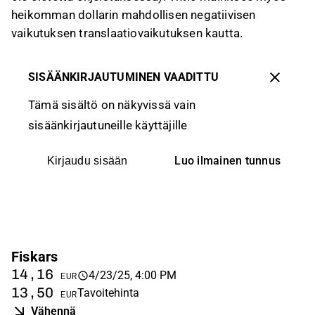
heikomman dollarin mahdollisen negatiivisen
vaikutuksen translaatiovaikutuksen kautta.
SISÄÄNKIRJAUTUMINEN VAADITTU
Tämä sisältö on näkyvissä vain
sisäänkirjautuneille käyttäjille
Luo ilmainen tunnus
Kirjaudu sisään
Fiskars
14,16
4/23/25, 4:00 PM
EUR
13,50
Tavoitehinta
EUR
Vähennä