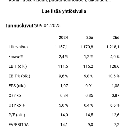
ruoanlaittoon, sisustamiseen ja kattamiseen ja
Lue lisää yhtiösivulla
tuotteita myydään yli 100 maassa. Yhtiön
suurimmat markkina-alueet ovat Eurooppa ja
Tunnusluvut
09.04.2025
Pohjois-Amerikka. Fiskars palvelee ihmisiä ympäri
maailmaa brändiportfoliolla, johon kuuluu
2024
25e
26e
2024
25e
26e
kansainvälisesti tunnettuja brändejä kuten Fiskars,
Liikevaihto
1 157,1
1 170,8
1 218,1
Gerber, Iittala, Royal Copenhagen, Waterford ja
Wedgwdood. Tuotteista noin puolet valmistetaan
kasvu-%
2,4 %
1,2 %
4,0 %
yhtiön omissa tehtaissa ja noin puolet tulevat
EBIT (oik.)
111,5
115,2
128,6
alihankkijoilta.
EBIT-% (oik.)
9,6 %
9,8 %
10,6 %
EPS (oik.)
1,07
0,91
1,05
Osinko
0,84
0,85
0,87
Osinko %
5,6 %
6,4 %
6,6 %
P/E (oik.)
14,0
14,5
12,6
EV/EBITDA
14,1
9,0
7,2