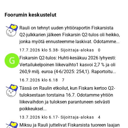
Foorumin keskustelut
Rauli on tehnyt uuden yhtiöraportin Fiskarsista
Q2-julkkarien jälkeen Fiskarsin Q2-tulos oli heikko,
jonka myötä ennusteemme laskivat. Odotamme...
17.7.2026 klo 5.38
- Sijoittaja-alokas
0
Fiskarsin Q2-tulos: Huhti-kesäkuu 2026 lyhyesti:
Vertailukelpoinen liikevaihto1 kasvoi 2,7 % ja oli
260,9 milj. euroa (4-6/2025: 254,1). Raportoitu...
16.7.2026 klo 6.18
7
Tässä on Raulin etkoilut, kun Fiskars kertoo Q2-
tuloksestaan torstaina 16.7. Odotamme yhtiön
liikevaihdon ja tuloksen parantuneen selvästi
poikkeuksel...
13.7.2026 klo 6.17
- Sijoittaja-alokas
4
Miksu ja Rauli juttelivat Fiskarsista tuoreen laajan