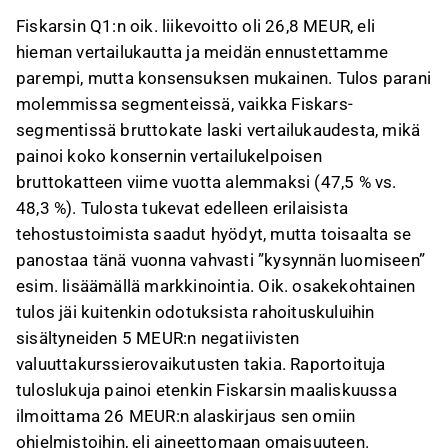
Fiskarsin Q1:n oik. liikevoitto oli 26,8 MEUR, eli
hieman vertailukautta ja meidän ennustettamme
parempi, mutta konsensuksen mukainen. Tulos parani
molemmissa segmenteissä, vaikka Fiskars-
segmentissä bruttokate laski vertailukaudesta, mikä
painoi koko konsernin vertailukelpoisen
bruttokatteen viime vuotta alemmaksi (47,5 % vs.
48,3 %). Tulosta tukevat edelleen erilaisista
tehostustoimista saadut hyödyt, mutta toisaalta se
panostaa tänä vuonna vahvasti ”kysynnän luomiseen”
esim. lisäämällä markkinointia. Oik. osakekohtainen
tulos jäi kuitenkin odotuksista rahoituskuluihin
sisältyneiden 5 MEUR:n negatiivisten
valuuttakurssierovaikutusten takia. Raportoituja
tuloslukuja painoi etenkin Fiskarsin maaliskuussa
ilmoittama 26 MEUR:n alaskirjaus sen omiin
ohjelmistoihin, eli aineettomaan omaisuuteen.