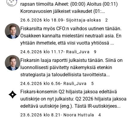
rapsan tiimoilta Aiheet: (00:00) Aloitus (00:11)
Koronavuosien jälkeiset vaikeudet (01:...
26.6.2026 klo 18.09
- Sijoittaja-alokas
2
Fiskarsilta myös CFO:n vaihdos uutinen tänään.
Osakkeen kannalta mielestäni neutraali asia. En
yhtään ihmettele, että viisi vuotta yhtiössä ...
24.6.2026 klo 11.17
- Rauli_Juva
9
Fiskarsin laaja raportti julkaistu tänään. Siinä on
luonnollisesti päivitetty näkemyksiä etenkin
strategiasta ja taloudellisista tavoitteista...
24.6.2026 klo 6.56
- Rauli_Juva
5
Fiskars-konsernin Q2 hiljaista jaksoa edeltävä
uutiskirje on nyt julkaistu: Q2 2026 hiljaista jaksoa
edeltävä uutiskirje (eng.). Tästä IR-uutiskirjees...
23.6.2026 klo 8.21
- Noora Huttula
4