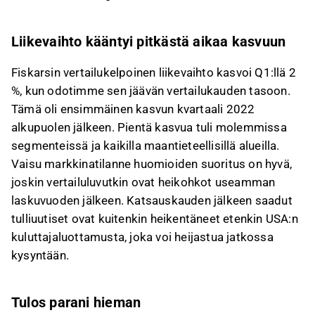
Liikevaihto kääntyi pitkästä aikaa kasvuun
Fiskarsin vertailukelpoinen liikevaihto kasvoi Q1:llä 2
%, kun odotimme sen jäävän vertailukauden tasoon.
Tämä oli ensimmäinen kasvun kvartaali 2022
alkupuolen jälkeen. Pientä kasvua tuli molemmissa
segmenteissä ja kaikilla maantieteellisillä alueilla.
Vaisu markkinatilanne huomioiden suoritus on hyvä,
joskin vertailuluvutkin ovat heikohkot useamman
laskuvuoden jälkeen. Katsauskauden jälkeen saadut
tulliuutiset ovat kuitenkin heikentäneet etenkin USA:n
kuluttajaluottamusta, joka voi heijastua jatkossa
kysyntään.
Tulos parani hieman