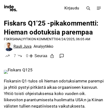
Kirjaudu
Fiskars Q1'25 -pikakommentti:
Hieman odotuksia parempaa
FSKRS
ANALYYTIKON KOMMENTTI
04/24/2025, 06:05 AM
Rauli Juva
Analyytikko
7
0
Seuraa
tykkää
ei tykkää
Fiskarsin Q1-tulos oli hieman odotuksiamme parempi
ja yhtiö pystyi pitkästä aikaa orgaaniseen kasvuun.
Yhtiö toisti ohjeistuksensa koko vuoden oik.
liikevoiton parantumisesta huolimatta USA:n ja Kiinan
välisten tullien negatiivisesta vaikutuksesta.