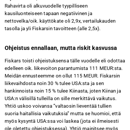
Rahavirta oli alkuvuodelle tyypilliseen
kausiluonteiseen tapaan negatiivinen ja
nettovelka/oik. käyttökate oli 2,9x, vertailukauden
tasolla ja yli Fiskarsin tavoitteen (alle 2,5x).
Ohjeistus ennallaan, mutta riskit kasvussa
Fiskars toisti ohjeistuksensa tälle vuodelle eli odottaa
edelleen oik. liikevoiton parantumista 111 MEUR:sta.
Meidän ennusteemme on ollut 115 MEUR. Fiskarsin
liikevaihdosta noin 30 % tulee USA:sta ja sen
hankinnoista noin 15 % tulee Kiinasta, joten Kiinan ja
USA:n välisillä tulleilla on sille merkittävä vaikutus.
Yhtiö uskoo voivansa ”valtaosin lieventää tullien
suoria haitallisia vaikutuksia” mutta se huomioi, että
myös kysyntä USA:ssa voi laskea (jota ei ilmeisesti
ole oletettu ohjeistuksessa). Yhtiö mainitsee myös