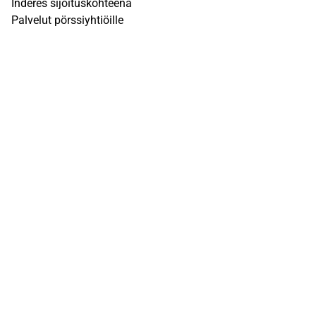
Inderes sijoituskohteena
Palvelut pörssiyhtiöille
Sivusto
UKK
Q&A
Käyttöehdot
Tietosuojaseloste
Vastuuvapauslauseke
Inderesin vastuuvapauslauseke löytyy
täältä
. Kunkin
Inderesin aktiivisessa seurannassa olevan osakkeen
tarkemmat tiedot löytyvät kunkin osakkeen omilta
yhtiösivuilta Inderes-sivustolla.
© Inderes Oyj. Kaikki