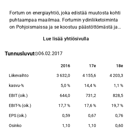
Fortum on energiayhtiö, joka edistää muutosta kohti
puhtaampaa maailmaa. Fortumin ydinliiketoiminta
on Pohjoismaissa ja se koostuu päästöttömästä ja
tehokkaasta sähkön tuotannosta, sähkön myynnistä,
Lue lisää yhtiösivulla
kaukolämmöstä sekä kierrätys- ja
jäteliiketoiminnasta.
Tunnusluvut
06.02.2017
2016
17e
18e
2016
17e
18e
Liikevaihto
3 632,0
4 155,6
4 203,3
kasvu-%
5,0 %
14,4 %
1,1 %
EBIT (oik.)
644,0
731,2
828,5
EBIT-% (oik.)
17,7 %
17,6 %
19,7 %
EPS (oik.)
0,59
0,67
0,76
Osinko
1,10
1,10
0,60