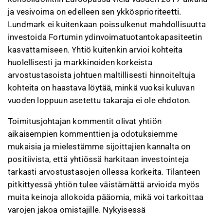
ja vesivoima on edelleen sen ykkösprioriteetti.
Lundmark ei kuitenkaan poissulkenut mahdollisuutta
investoida Fortumin ydinvoimatuotantokapasiteetin
kasvattamiseen. Yhtiö kuitenkin arvioi kohteita
huolellisesti ja markkinoiden korkeista
arvostustasoista johtuen maltillisesti hinnoiteltuja
kohteita on haastava löytää, minkä vuoksi kuluvan
vuoden loppuun asetettu takaraja ei ole ehdoton.
Toimitusjohtajan kommentit olivat yhtiön
aikaisempien kommenttien ja odotuksiemme
mukaisia ja mielestämme sijoittajien kannalta on
positiivista, että yhtiössä harkitaan investointeja
tarkasti arvostustasojen ollessa korkeita. Tilanteen
pitkittyessä yhtiön tulee väistämättä arvioida myös
muita keinoja allokoida pääomia, mikä voi tarkoittaa
varojen jakoa omistajille. Nykyisessä