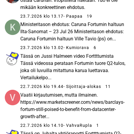
ostaa Carunan. Irtopisteitä haetaan. Tuo ei ole
mikään konkreettinen ehdotus.
23.7.2026 klo 13.17
- Paapaa
19
Ministeritason ehdotus: Caruna Fortumin haltuun
Ilta-Sanomat – 23 Jul 26 Ministeritason ehdotus:
Caruna Fortumin haltuun Ville Tavio (ps) on...
23.7.2026 klo 13.02
- Kumiorava
6
Tässä on Jussi Halmeen video Forttttumista
Tässä videossa perataan Fortumin tuore Q2-tulos,
joka oli luvuilla mitattuna karua luettavaa.
Vertailukelpo...
22.7.2026 klo 19.44
- Sijoittaja-alokas
11
Vaatii kirjautumisen, mutta ilmainen.
https://www.marketscreener.com/news/barclays-
fortum-still-poised-to-benefit-from-datacenter-
growth-after...
22.7.2026 klo 14.10
- VahvaRupla
1
Tässä on Juhalta yhtiöraportti Forttttumista Q2-