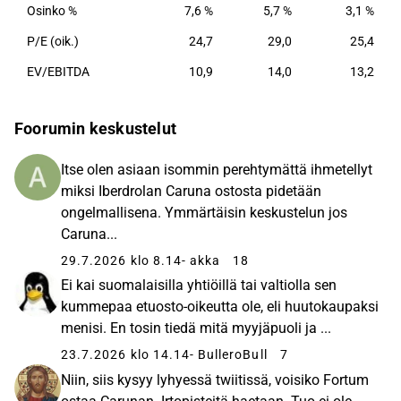
Osinko %
7,6 %
5,7 %
3,1 %
P/E (oik.)
24,7
29,0
25,4
EV/EBITDA
10,9
14,0
13,2
Foorumin keskustelut
Itse olen asiaan isommin perehtymättä ihmetellyt
miksi Iberdrolan Caruna ostosta pidetään
ongelmallisena. Ymmärtäisin keskustelun jos
Caruna...
29.7.2026 klo 8.14
- akka
18
Ei kai suomalaisilla yhtiöillä tai valtiolla sen
kummepaa etuosto-oikeutta ole, eli huutokaupaksi
menisi. En tosin tiedä mitä myyjäpuoli ja ...
23.7.2026 klo 14.14
- BulleroBull
7
Niin, siis kysyy lyhyessä twiitissä, voisiko Fortum