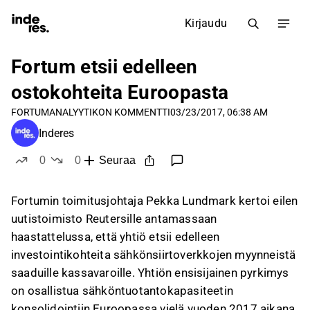
Kirjaudu
Fortum etsii edelleen
ostokohteita Euroopasta
FORTUM
ANALYYTIKON KOMMENTTI
03/23/2017, 06:38 AM
Inderes
0
0
Seuraa
tykkää
ei tykkää
Fortumin toimitusjohtaja Pekka Lundmark kertoi eilen
uutistoimisto Reutersille antamassaan
haastattelussa, että yhtiö etsii edelleen
investointikohteita sähkönsiirtoverkkojen myynneistä
saaduille kassavaroille. Yhtiön ensisijainen pyrkimys
on osallistua sähköntuotantokapasiteetin
konsolidointiin Euroopassa vielä vuoden 2017 aikana