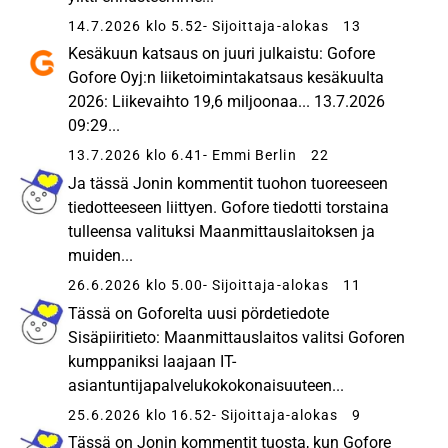
14.7.2026 klo 5.52
- Sijoittaja-alokas
13
Kesäkuun katsaus on juuri julkaistu: Gofore
Gofore Oyj:n liiketoimintakatsaus kesäkuulta
2026: Liikevaihto 19,6 miljoonaa... 13.7.2026
09:29...
13.7.2026 klo 6.41
- Emmi Berlin
22
Ja tässä Jonin kommentit tuohon tuoreeseen
tiedotteeseen liittyen. Gofore tiedotti torstaina
tulleensa valituksi Maanmittauslaitoksen ja
muiden...
26.6.2026 klo 5.00
- Sijoittaja-alokas
11
Tässä on Goforelta uusi pördetiedote
Sisäpiiritieto: Maanmittauslaitos valitsi Goforen
kumppaniksi laajaan IT-
asiantuntijapalvelukokokonaisuuteen...
25.6.2026 klo 16.52
- Sijoittaja-alokas
9
Tässä on Jonin kommentit tuosta, kun Gofore