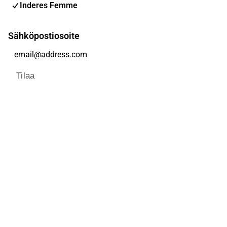
Inderes Femme
Sähköpostiosoite
Tilaa
Voit muuttaa asetuksiasi milloin tahansa
Sosiaalinen media
Inderes Foorumi
Youtube
Facebook
Instagram