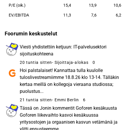
P/E (oik.)
15,4
13,9
10,6
EV/EBITDA
11,3
7,6
6,2
Foorumin keskustelut
Viesti yhdistettiin ketjuun: IT-palvelusektori
sijoituskohteena
20 tuntia sitten
- Sijoittaja-alokas
0
Hoi palstalaiset! Kannattaa tulla kuulolle
tuloslivestreamiimme 18.8.26 klo 13-14. Tälläkin
kertaa meillä on kollegoja vieraana studiossa;
puolustus...
21 tuntia sitten
- Emmi Berlin
6
Tässä on Jonin kommentit Goforen kesäkuusta
Goforen liikevaihto kasvoi kesäkuussa
yritysostojen ja orgaanisen kasvun vetämänä ja
ylitti ennusteemme...