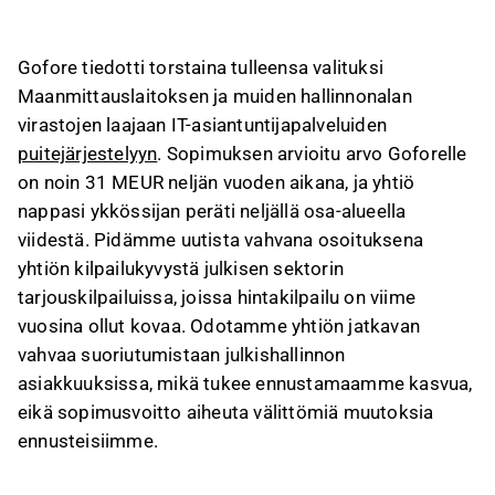
aikana.
Yhtiö saavutti ykkössijan neljällä viidestä osa-
Gofore tiedotti torstaina tulleensa valituksi
alueesta, mikä vahvistaa sen kilpailukykyä
Maanmittauslaitoksen ja muiden hallinnonalan
julkisen sektorin tarjouskilpailuissa.
virastojen laajaan IT-asiantuntijapalveluiden
Julkinen sektori on merkittävä Goforen
puitejärjestelyyn
. Sopimuksen arvioitu arvo Goforelle
liikevaihdolle, ja sopimus tukee yhtiön kasvua
on noin 31 MEUR neljän vuoden aikana, ja yhtiö
ja korkeita laskutusasteita.
nappasi ykkössijan peräti neljällä osa-alueella
Vaikka puitesopimukset eivät sisällä
viidestä. Pidämme uutista vahvana osoituksena
määräostovelvoitteita, ykkössija antaa etusijan
yhtiön kilpailukyvystä julkisen sektorin
tilausten saamiseen ja heijastaa yhtiön
tarjouskilpailuissa, joissa hintakilpailu on viime
laadukasta tarjoomaa.
vuosina ollut kovaa. Odotamme yhtiön jatkavan
Tämä sisältö on tekoälyn tuottamaa. Anna siihen
vahvaa suoriutumistaan julkishallinnon
liittyvää palautetta Inderesin
foorumilla
.
asiakkuuksissa, mikä tukee ennustamaamme kasvua,
eikä sopimusvoitto aiheuta välittömiä muutoksia
ennusteisiimme.