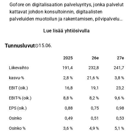
Gofore on digitalisaation palveluyritys, jonka palvelut
kattavat johdon konsultoinnin, digitaalisten
palveluiden muotoilun ja rakentamisen, pilvipalvelut
ja ohjelmistotestauksen. Goforen päämarkkina on
Lue lisää yhtiösivulla
Suomen IT-palvelumarkkina, minkä lisäksi yhtiö on
ottanut askeleita kansainvälistymiseen. Goforella on
Tunnusluvut
15.06.
vahva asiakaskunta erityisesti julkishallinnossa.
2025
26e
27e
2025
26e
27e
Liikevaihto
191,4
232,8
241,7
kasvu-%
2,8 %
21,6 %
3,8 %
EBIT (oik.)
16,8
19,1
23,2
EBIT-% (oik.)
8,8 %
8,2 %
9,6 %
EPS (oik.)
0,88
0,75
0,98
Osinko
0,49
0,51
0,53
Osinko %
3,6 %
4,9 %
5,1 %