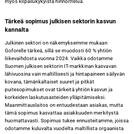
myös kilpailukykyistä hinnoittelua.
Tärkeä sopimus julkisen sektorin kasvun
kannalta
Julkinen sektori on näkemyksemme mukaan
Goforelle tärkeä, sillä se muodosti 60 % yhtiön
liikevaihdosta vuonna 2024. Vaikka odotamme
Suomen julkisen sektorin IT-markkinan kasvavan
lähivuosina vain maltillisesti ja hintapaineen säilyvän
kovana, tämänkaltaiset suuret ja pitkät
puitesopimukset ovat tärkeitä yhtiön kasvun ja
korkeiden laskutusasteiden ylläpitämiseksi.
Maanmittauslaitos on entuudestaan asiakas, mutta
tämä sopimus kasvattaa asiakkuuden merkitystä
huomattavasti. Sopimus tukee ennusteitamme, joissa
odotamme kuluvalta vuodelta maltillista orgaanista