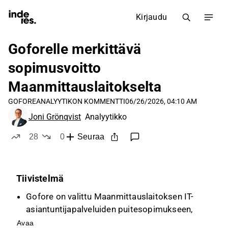
Kirjaudu
Goforelle merkittävä
sopimusvoitto
Maanmittauslaitokselta
GOFORE
ANALYYTIKON KOMMENTTI
06/26/2026, 04:10 AM
Joni Grönqvist
Analyytikko
28
0
Seuraa
tykkää
ei tykkää
Tiivistelmä
Gofore on valittu Maanmittauslaitoksen IT-
asiantuntijapalveluiden puitesopimukseen,
jonka arvo on noin 31 MEUR neljän vuoden
Avaa