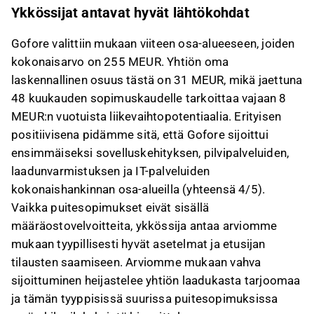
Ykkössijat antavat hyvät lähtökohdat
Gofore valittiin mukaan viiteen osa-alueeseen, joiden
kokonaisarvo on 255 MEUR. Yhtiön oma
laskennallinen osuus tästä on 31 MEUR, mikä jaettuna
48 kuukauden sopimuskaudelle tarkoittaa vajaan 8
MEUR:n vuotuista liikevaihtopotentiaalia. Erityisen
positiivisena pidämme sitä, että Gofore sijoittui
ensimmäiseksi sovelluskehityksen, pilvipalveluiden,
laadunvarmistuksen ja IT-palveluiden
kokonaishankinnan osa-alueilla (yhteensä 4/5).
Vaikka puitesopimukset eivät sisällä
määräostovelvoitteita, ykkössija antaa arviomme
mukaan tyypillisesti hyvät asetelmat ja etusijan
tilausten saamiseen. Arviomme mukaan vahva
sijoittuminen heijastelee yhtiön laadukasta tarjoomaa
ja tämän tyyppisissä suurissa puitesopimuksissa