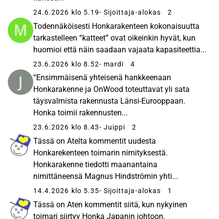
24.6.2026 klo 5.19
- Sijoittaja-alokas
2
Todennäköisesti Honkarakenteen kokonaisuutta
tarkastelleen “katteet” ovat oikeinkin hyvät, kun
huomioi että näin saadaan vajaata kapasiteettia...
23.6.2026 klo 8.52
- mardi
4
“Ensimmäisenä yhteisenä hankkeenaan
Honkarakenne ja OnWood toteuttavat yli sata
täysvalmista rakennusta Länsi-Eurooppaan.
Honka toimii rakennusten...
23.6.2026 klo 8.43
- Juippi
2
Tässä on Atelta kommentit uudesta
Honkarekenteen toimarin nimityksestä.
Honkarakenne tiedotti maanantaina
nimittäneensä Magnus Hindströmin yhti...
14.4.2026 klo 5.35
- Sijoittaja-alokas
1
Tässä on Aten kommentit siitä, kun nykyinen
toimari siirtyy Honka Japanin johtoon.