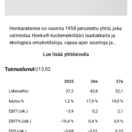
Honkarakenne on vuonna 1958 perustettu yhtiö, joka
valmistaa Honka®-tuotemerkillään laadukkaita ja
ekologisia omakotitaloja, vapaa-ajan asuntoja ja
julkisia rakennuksia suomalaisesta massiivipuusta.
Lue lisää yhtiösivulla
Yhtiö on toimittanut rakennuksia yli 50 maahan.
Talopaketit valmistetaan Suomessa. Yhtiön
Tunnusluvut
13.02.
päämarkkina-alueita ovat Suomi, Saksa, Ranska ja
Japani.
2025
26e
27e
2025
26e
27e
Liikevaihto
37,2
43,8
52,1
kasvu-%
1,2 %
17,9 %
19,0 %
EBIT (oik.)
−3,9
0,2
2,1
EBIT-% (oik.)
−10,4 %
0,4 %
3,9 %
EPS (oik.)
−0,68
−0,01
0,25