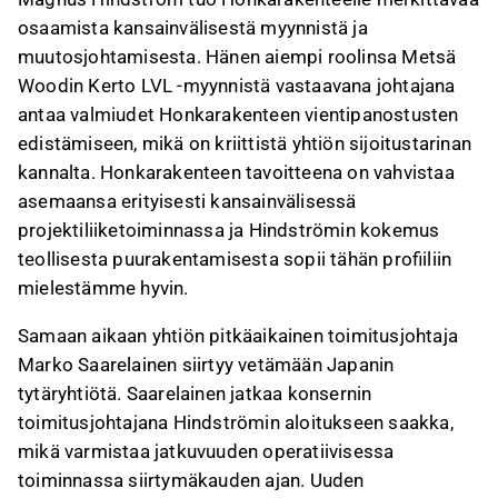
osaamista kansainvälisestä myynnistä ja
muutosjohtamisesta. Hänen aiempi roolinsa Metsä
Woodin Kerto LVL -myynnistä vastaavana johtajana
antaa valmiudet Honkarakenteen vientipanostusten
edistämiseen, mikä on kriittistä yhtiön sijoitustarinan
kannalta. Honkarakenteen tavoitteena on vahvistaa
asemaansa erityisesti kansainvälisessä
projektiliiketoiminnassa ja Hindströmin kokemus
teollisesta puurakentamisesta sopii tähän profiiliin
mielestämme hyvin.
Samaan aikaan yhtiön pitkäaikainen toimitusjohtaja
Marko Saarelainen siirtyy vetämään Japanin
tytäryhtiötä. Saarelainen jatkaa konsernin
toimitusjohtajana Hindströmin aloitukseen saakka,
mikä varmistaa jatkuvuuden operatiivisessa
toiminnassa siirtymäkauden ajan. Uuden