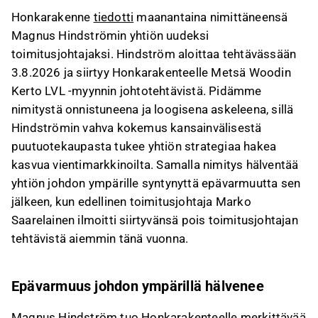
Hindström aloittaa tehtävässään 3.8.2026 ja
Honkarakenne
tiedotti
maanantaina nimittäneensä
tuo mukanaan vahvaa kokemusta
Magnus Hindströmin yhtiön uudeksi
kansainvälisestä puutuotekaupasta ja
toimitusjohtajaksi. Hindström aloittaa tehtävässään
muutosjohtamisesta.
3.8.2026 ja siirtyy Honkarakenteelle Metsä Woodin
Edellinen toimitusjohtaja Marko Saarelainen
Kerto LVL -myynnin johtotehtävistä. Pidämme
siirtyy Japanin tytäryhtiön johtoon, mikä
nimitystä onnistuneena ja loogisena askeleena, sillä
varmistaa operatiivisen jatkuvuuden
Hindströmin vahva kokemus kansainvälisestä
siirtymäkauden aikana.
puutuotekaupasta tukee yhtiön strategiaa hakea
Uuden toimitusjohtajan ja hallituksen
kasvua vientimarkkinoilta. Samalla nimitys hälventää
puheenjohtajan nimitykset vakauttavat yhtiön
yhtiön johdon ympärille syntynyttä epävarmuutta sen
tilannetta aiempien yllättävien muutosten
jälkeen, kun edellinen toimitusjohtaja Marko
jälkeen.
Saarelainen ilmoitti siirtyvänsä pois toimitusjohtajan
Tämä sisältö on tekoälyn tuottamaa. Anna siihen
tehtävistä aiemmin tänä vuonna.
liittyvää palautetta Inderesin
foorumilla
.
Epävarmuus johdon ympärillä hälvenee
Magnus Hindström tuo Honkarakenteelle merkittävää