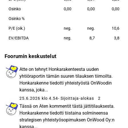
Osinko
0,00
0,00
0,00
Osinko %
P/E (oik.)
neg.
neg.
10,6
EV/EBITDA
neg.
8,7
3,8
Foorumin keskustelut
Atte on tehnyt Honkarakenteesta uuden
yhtiöraportin tämän suuren tilauksen tiimoilta.
Honkarakenne tiedotti yhteistyöstä OnWoodin
kanssa, joka...
25.6.2026 klo 4.54
- Sijoittaja-alokas
2
Tässä on Aten kommentit tästä jättitilauksesta.
Honkarakenne tiedotti tiistaina solmineensa
strategisen yhteistyösopimuksen OnWood Oy:n
kanssa...