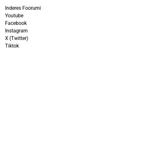
Inderes Foorumi
Youtube
Facebook
Instagram
X (Twitter)
Tiktok
Linkedin
Yhteystiedot
info@inderes.fi
+358 10 219 4690
Porkkalankatu 5
00180 Helsinki