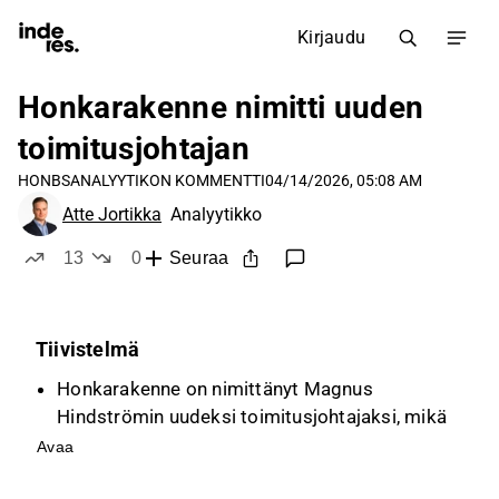
Kirjaudu
Honkarakenne nimitti uuden
toimitusjohtajan
HONBS
ANALYYTIKON KOMMENTTI
04/14/2026, 05:08 AM
Atte Jortikka
Analyytikko
13
0
Seuraa
tykkää
ei tykkää
Tiivistelmä
Honkarakenne on nimittänyt Magnus
Hindströmin uudeksi toimitusjohtajaksi, mikä
tukee yhtiön strategiaa kansainvälisen kasvun
Avaa
hakemisessa.