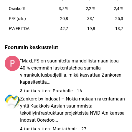
Osinko %
3,7 %
2,2 %
2,4 %
P/E (oik.)
20,8
33,1
25,3
EV/EBITDA
42,7
19,8
13,7
Foorumin keskustelut
“MaxLPS on suunniteltu mahdollistamaan jopa
40 % enemmän laskentatehoa samalla
virrankulutusbudjetilla, mikä kasvattaa Zankoren
kapasiteettia...
3 tuntia sitten
- Parabolic
16
Zankore by Indosat – Nokia mukaan rakentamaan
yhtä Kaakkois-Aasian suurimmista
tekoälyinfrastruktuuriprojekteista NVIDIA:n kanssa
Indosat Ooredoo...
4 tuntia sitten
- Mustathmir
27