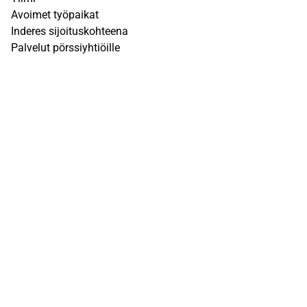
Avoimet työpaikat
Inderes sijoituskohteena
Palvelut pörssiyhtiöille
Sivusto
UKK
Q&A
Käyttöehdot
Tietosuojaseloste
Vastuuvapauslauseke
Inderesin vastuuvapauslauseke löytyy
täältä
. Kunkin
Inderesin aktiivisessa seurannassa olevan osakkeen