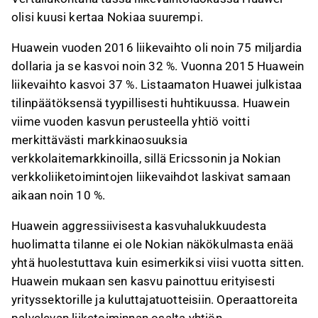
olisi kuusi kertaa Nokiaa suurempi.
Huawein vuoden 2016 liikevaihto oli noin 75 miljardia
dollaria ja se kasvoi noin 32 %. Vuonna 2015 Huawein
liikevaihto kasvoi 37 %. Listaamaton Huawei julkistaa
tilinpäätöksensä tyypillisesti huhtikuussa. Huawein
viime vuoden kasvun perusteella yhtiö voitti
merkittävästi markkinaosuuksia
verkkolaitemarkkinoilla, sillä Ericssonin ja Nokian
verkkoliiketoimintojen liikevaihdot laskivat samaan
aikaan noin 10 %.
Huawein aggressiivisesta kasvuhalukkuudesta
huolimatta tilanne ei ole Nokian näkökulmasta enää
yhtä huolestuttava kuin esimerkiksi viisi vuotta sitten.
Huawein mukaan sen kasvu painottuu erityisesti
yrityssektorille ja kuluttajatuotteisiin. Operaattoreita