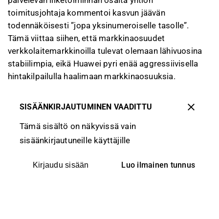
palvelevan liiketoiminnan osalta yhtiön
toimitusjohtaja kommentoi kasvun jäävän
todennäköisesti ”jopa yksinumeroiselle tasolle”.
Tämä viittaa siihen, että markkinaosuudet
verkkolaitemarkkinoilla tulevat olemaan lähivuosina
stabiilimpia, eikä Huawei pyri enää aggressiivisella
hintakilpailulla haalimaan markkinaosuuksia.
SISÄÄNKIRJAUTUMINEN VAADITTU
Tämä sisältö on näkyvissä vain
sisäänkirjautuneille käyttäjille
Luo ilmainen tunnus
Kirjaudu sisään