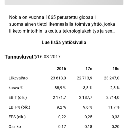
Nokia on vuonna 1865 perustettu globaali
suomalainen tietoliikennealalla toimiva yhtiö, jonka
liiketoimintoihin lukeutuu teknologiakehitys ja sen
lisensointi. Nokia kuuluu alansa suurimpiin yrityksiin
Lue lisää yhtiösivulla
ruotsalaisen Ericssonin ja kiinalaisen Huawein
rinnalla. Nokia toimii lähes jokaisella mantereella ja
Tunnusluvut
16.03.2017
sillä on maailmanlaajuinen johtoasema mobiili- ja
kiinteiden verkkojen infrastruktuurissa.
2016
17e
18e
2016
17e
18e
Liikevaihto
23 613,0
22 713,9
23 247,0
kasvu-%
88,9 %
−3,8 %
2,3 %
EBIT (oik.)
2 171,7
2 187,7
2 714,0
EBIT-% (oik.)
9,2 %
9,6 %
11,7 %
EPS (oik.)
0,22
0,25
0,33
Osinko
0,17
0,18
0,20