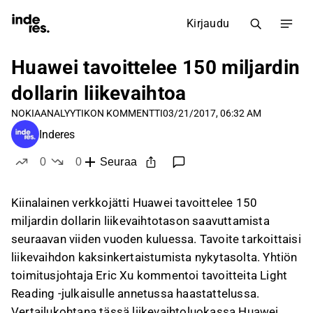
Kirjaudu
Huawei tavoittelee 150 miljardin
dollarin liikevaihtoa
NOKIA
ANALYYTIKON KOMMENTTI
03/21/2017, 06:32 AM
Inderes
0
0
Seuraa
tykkää
ei tykkää
Kiinalainen verkkojätti Huawei tavoittelee 150
miljardin dollarin liikevaihtotason saavuttamista
seuraavan viiden vuoden kuluessa. Tavoite tarkoittaisi
liikevaihdon kaksinkertaistumista nykytasolta. Yhtiön
toimitusjohtaja Eric Xu kommentoi tavoitteita Light
Reading -julkaisulle annetussa haastattelussa.
Vertailukohtana tässä liikevaihtoluokassa Huawei