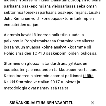
Inderesin Jesse Kinnunen palkittiin Euroopan toiseksi
parhaana osakepoimijana yleissarjassa sekä oman
sektorinsa toiseksi parhaana osakepoimijana. Lisäksi
Juha Kinnunen voitti konepajasektorin tarkimpien
ennusteiden sarjan.
Aiemmin keväällä Inderes palkittiin kuudella
palkinnolla Pohjoismaisessa Starmine-vertailussa,
jossa muun muassa kolme analyytikkoamme oli
Pohjoismaiden TOP10 osakepoimijoiden joukossa.
Starmine on globaali standardi analyytikoiden
suositusten ja ennusteiden tarkkuuksien vertailuun.
Katso Inderesin aiemmin saamat palkinnot
täältä
.
Kaikki Starmine-vertailun 2017 tulokset ja
metodologia ovat nähtävissä
täältä
.
SISÄÄNKIRJAUTUMINEN VAADITTU