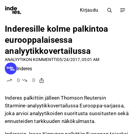
Kirjaudu
Inderesille kolme palkintoa
eurooppalaisessa
analyytikkovertailussa
ANALYYTIKON KOMMENTTI
05/24/2017, 05:01 AM
Inderes
0
0
tykkää
ei tykkää
Inderes palkittiin jälleen Thomson Reutersin
Starmine-analyytikkovertailussa Eurooppa-sarjassa,
joka arvioi analyytikoiden suoritusta suositusten sekä
ennusteiden tarkkuuden näkökulmasta.