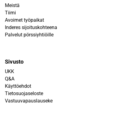
Meistä
Tiimi
Avoimet työpaikat
Inderes sijoituskohteena
Palvelut pörssiyhtiöille
Sivusto
UKK
Q&A
Käyttöehdot
Tietosuojaseloste
Vastuuvapauslauseke