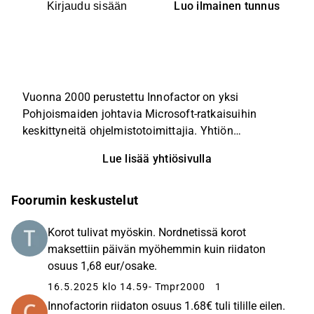
Luo ilmainen tunnus
Kirjaudu sisään
Vuonna 2000 perustettu Innofactor on yksi
Pohjoismaiden johtavia Microsoft-ratkaisuihin
keskittyneitä ohjelmistotoimittajia. Yhtiön
liiketoiminta koostuu järjestelmäintegraattorina
Lue lisää yhtiösivulla
toimimisesta IT-projekteissa sekä omien
ohjelmistotuotteiden ja -palveluiden kehittämisestä
ja myynnistä. Innofactorin liiketoiminta keskittyy
Foorumin keskustelut
Pohjoismaihin.
Korot tulivat myöskin. Nordnetissä korot
maksettiin päivän myöhemmin kuin riidaton
osuus 1,68 eur/osake.
16.5.2025 klo 14.59
- Tmpr2000
1
Innofactorin riidaton osuus 1.68€ tuli tilille eilen.