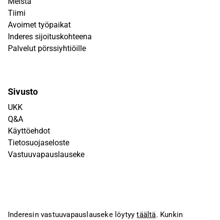
Meistä
Tiimi
Avoimet työpaikat
Inderes sijoituskohteena
Palvelut pörssiyhtiöille
Sivusto
UKK
Q&A
Käyttöehdot
Tietosuojaseloste
Vastuuvapauslauseke
Inderesin vastuuvapauslauseke löytyy
täältä
. Kunkin