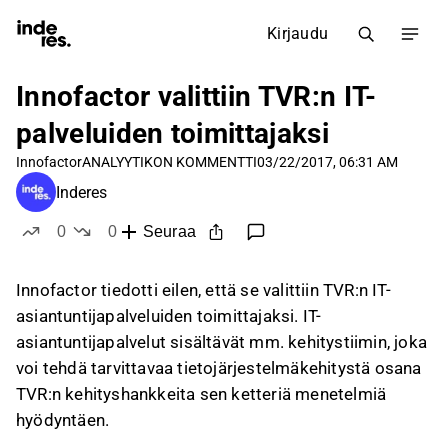
Kirjaudu
Innofactor valittiin TVR:n IT-
palveluiden toimittajaksi
Innofactor
ANALYYTIKON KOMMENTTI
03/22/2017, 06:31 AM
Inderes
0
0
Seuraa
tykkää
ei tykkää
Innofactor tiedotti eilen, että se valittiin TVR:n IT-
asiantuntijapalveluiden toimittajaksi. IT-
asiantuntijapalvelut sisältävät mm. kehitystiimin, joka
voi tehdä tarvittavaa tietojärjestelmäkehitystä osana
TVR:n kehityshankkeita sen ketteriä menetelmiä
hyödyntäen.