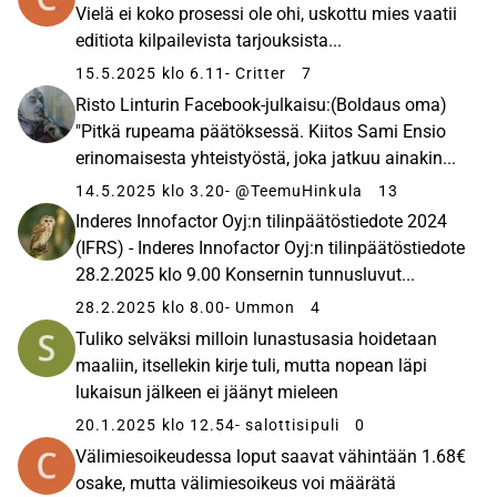
Vielä ei koko prosessi ole ohi, uskottu mies vaatii
editiota kilpailevista tarjouksista...
15.5.2025 klo 6.11
- Critter
7
Risto Linturin Facebook-julkaisu:(Boldaus oma)
"Pitkä rupeama päätöksessä. Kiitos Sami Ensio
erinomaisesta yhteistyöstä, joka jatkuu ainakin...
14.5.2025 klo 3.20
- @TeemuHinkula
13
Inderes Innofactor Oyj:n tilinpäätöstiedote 2024
(IFRS) - Inderes Innofactor Oyj:n tilinpäätöstiedote
28.2.2025 klo 9.00 Konsernin tunnusluvut...
28.2.2025 klo 8.00
- Ummon
4
Tuliko selväksi milloin lunastusasia hoidetaan
maaliin, itsellekin kirje tuli, mutta nopean läpi
lukaisun jälkeen ei jäänyt mieleen
20.1.2025 klo 12.54
- salottisipuli
0
Välimiesoikeudessa loput saavat vähintään 1.68€
osake, mutta välimiesoikeus voi määrätä