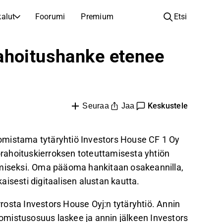
alut
Foorumi
Premium
Etsi
YHTIÖT
OPI SIJOITTAMISESTA
ahoitushanke etenee
Yhtiöt
Analyysikoulu
Opi lukemaan ja ymmärtämään osakeanalyysiä
Selaa ja suodata listattujen yhtiöiden listaa
Löydä osakkeita
Sijoituskoulu
Keskustele
Inspiraatiota seuraavaan sijoitukseesi
Jaa
Oppaita ja oppitunteja sijoitusosaamisen kasvattamiseen
Seuraa
Listautumiset
Salkunhaltijat
Uudet listautumiset ja tulevat pörssiannit
Sijoitustietoa jokaiselle tasolle, ensiaskeleista edistyneisiin salkkustrategioihin.
n omistama tytäryhtiö Investors House CF 1 Oy
rahoituskierroksen toteuttamisesta yhtiön
Yhtiökokouskutsut
iseksi. Oma pääoma hankitaan osakeannilla,
Yhtiökokousten päivämäärät ja osakkeenomistajatiedot
isesti digitaalisen alustan kautta.
osta Investors House Oyj:n tytäryhtiö. Annin
mistusosuus laskee ja annin jälkeen Investors