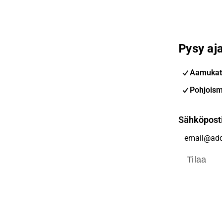
Pysy aja
Aamukat
Pohjoism
Sähköpost
Tilaa