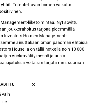
ryhtiö. Toteutettavan toimen vaikutus
ositiivinen.
 Management-liiketoimintaa. Nyt sovittu
kaan joukkorahoitus tarjoaa pidemmällä
uden Investors Housen Management-
etääksemme ainuttakaan oman pääoman ehtoisia
estors Housella on tällä hetkellä noin 10 000
etjun vuokravälityksessä ja uusia
 sijoituksia voitaisiin tarjota mm. suoraan
AADITTU
 vain
ille