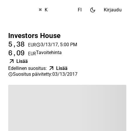
⌘ K
FI
Kirjaudu
Investors House
5,38
3/13/17, 5:00 PM
EUR
6,09
Tavoitehinta
EUR
Lisää
Edellinen suositus
:
Lisää
Suositus päivitetty
:
03/13/2017