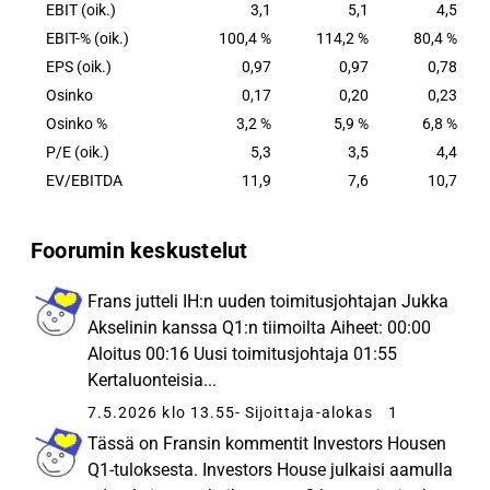
EBIT (oik.)
3,1
5,1
4,5
EBIT-% (oik.)
100,4 %
114,2 %
80,4 %
EPS (oik.)
0,97
0,97
0,78
Osinko
0,17
0,20
0,23
Osinko %
3,2 %
5,9 %
6,8 %
P/E (oik.)
5,3
3,5
4,4
EV/EBITDA
11,9
7,6
10,7
Foorumin keskustelut
Frans jutteli IH:n uuden toimitusjohtajan Jukka
Akselinin kanssa Q1:n tiimoilta Aiheet: 00:00
Aloitus 00:16 Uusi toimitusjohtaja 01:55
Kertaluonteisia...
7.5.2026 klo 13.55
- Sijoittaja-alokas
1
Tässä on Fransin kommentit Investors Housen
Q1-tuloksesta. Investors House julkaisi aamulla