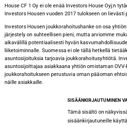
House CF 1 Oy ei ole enää Investors House Oyj:n tytä
Investors Housen vuoden 2017 tulokseen on lievästi p
Investors Housen joukkorahoitushanke on osa yhtiön
järjestely on suhteellisen pieni, mutta arviomme mu
aikavälillä potentiaalisesti hyvän kasvumahdollisu
liiketoiminnalle. Suomessa ei ole tällä hetkellä ti
asuntosijoituksia tarjoavia joukkorahoitusyhtiötä. Inv
asuntosijoittajaa asiakkaana yhtiön omistaman OVV-k
joukkorahoitukseen perustuvia oman pääoman ehtoisia
näille asiakkaille.
SISÄÄNKIRJAUTUMINEN V
Tämä sisältö on näkyvissä
sisäänkirjautuneille käyttäj