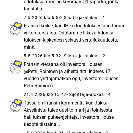
odotuksiamme heikomman Q1-raportin, jonka
taustalla...
7.5.2026 klo 6.53
- Sijoittaja-alokas
1
Frans etkoilee, kun IH kertoo tuloksestaan tämän
viikon torstaina. Odotamme liikevaihdon ja
tuloksen laskeneen selvästi vertailukaudesta,
mink...
5.5.2026 klo 5.32
- Sijoittaja-alokas
2
Fransin vieraana oli Investors Housen
@Petri_Roininen ja aiheita riitti Inderes 17
vuoden yrittäjämatkan opit, Investors Housen
Petri Roininen...
21.4.2026 klo 15.47
- Sijoittaja-alokas
4
Tässä on Fransin kommentit, kun Jukka
Akselinista tulee uusi toimari ja Roinisesta
hallituksen puheenjohtaja. Investors House
tiedotti tiistaina...
15.4.2026 klo 6.05
- Sijoittaja-alokas
0