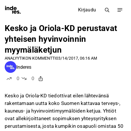
Kirjaudu
Kesko ja Oriola-KD perustavat
yhteisen hyvinvoinnin
myymäläketjun
ANALYYTIKON KOMMENTTI
03/14/2017, 06:16 AM
Inderes
0
0
tykkää
ei tykkää
Kesko ja Oriola-KD tiedottivat eilen lähtevänsä
rakentamaan uutta koko Suomen kattavaa terveys-,
kauneus- ja hyvinvointimyymälöiden ketjua. Yhtiöt
ovat allekirjoittaneet sopimuksen yhteysyrityksen
perustamisesta, josta kumpikin osapuoli omistaa 50