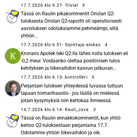
17.7.2026 klo 9.27
- Trivial
3
Tässä on Raulin pikakommentit Oriolan Q2-
tuloksesta Oriolan Q2-raportti oli operatiivisesti
aavistuksen odotuksiamme pehmeämpi, sillä
yhtiön...
17.7.2026 klo 6.51
- Sijoittaja-alokas
4
Kronans Apotek teki Q2:lla lähes nolla tuloksen eli
-0,2 meur. Voidaanko olettaa positiivisen tulos
kehityksen ja liikevaihdon kasvun jatkuvan...
17.7.2026 klo 6.13
- kontrolleri
3
Perjantain tuloksen yhteydessä luvassa tuttuun
tapaan toimarihaastis - jos täällä on mielessä
jotain kysymyksiä niin kertokaa ihmeessä.
14.7.2026 klo 6.14
- Rauli_Juva
3
Tässä on Raulin ennakkokommentit, kun yhtiö
kertoo Q2-tuloksestaan perjantaina 17.7.
Odotamme yhtiön liikevaihdon ja oik.