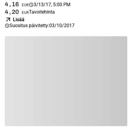
4,16
1
3/13/17, 5:00 PM
EUR
4,20
1
Tavoitehinta
EUR
Lisää
Suositus päivitetty
:
03/10/2017