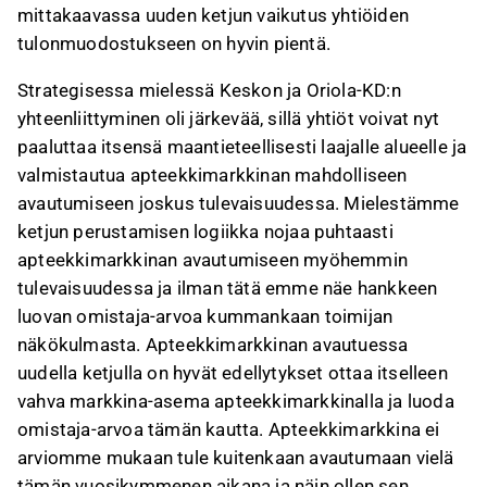
mittakaavassa uuden ketjun vaikutus yhtiöiden
tulonmuodostukseen on hyvin pientä.
Strategisessa mielessä Keskon ja Oriola-KD:n
yhteenliittyminen oli järkevää, sillä yhtiöt voivat nyt
paaluttaa itsensä maantieteellisesti laajalle alueelle ja
valmistautua apteekkimarkkinan mahdolliseen
avautumiseen joskus tulevaisuudessa. Mielestämme
ketjun perustamisen logiikka nojaa puhtaasti
apteekkimarkkinan avautumiseen myöhemmin
tulevaisuudessa ja ilman tätä emme näe hankkeen
luovan omistaja-arvoa kummankaan toimijan
näkökulmasta. Apteekkimarkkinan avautuessa
uudella ketjulla on hyvät edellytykset ottaa itselleen
vahva markkina-asema apteekkimarkkinalla ja luoda
omistaja-arvoa tämän kautta. Apteekkimarkkina ei
arviomme mukaan tule kuitenkaan avautumaan vielä
tämän vuosikymmenen aikana ja näin ollen sen