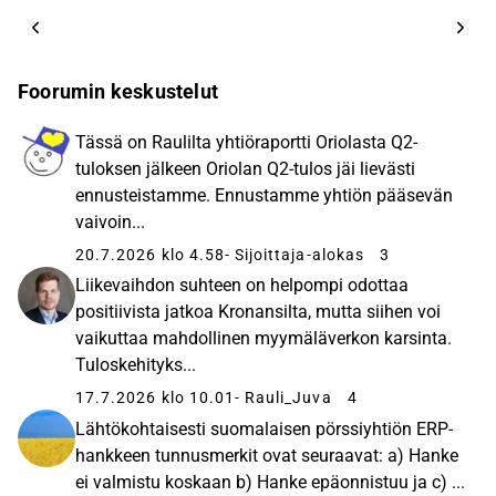
Foorumin keskustelut
Tässä on Raulilta yhtiöraportti Oriolasta Q2-
tuloksen jälkeen Oriolan Q2-tulos jäi lievästi
ennusteistamme. Ennustamme yhtiön pääsevän
vaivoin...
20.7.2026 klo 4.58
- Sijoittaja-alokas
3
Liikevaihdon suhteen on helpompi odottaa
positiivista jatkoa Kronansilta, mutta siihen voi
vaikuttaa mahdollinen myymäläverkon karsinta.
Tuloskehityks...
17.7.2026 klo 10.01
- Rauli_Juva
4
Lähtökohtaisesti suomalaisen pörssiyhtiön ERP-
hankkeen tunnusmerkit ovat seuraavat: a) Hanke
ei valmistu koskaan b) Hanke epäonnistuu ja c) ...