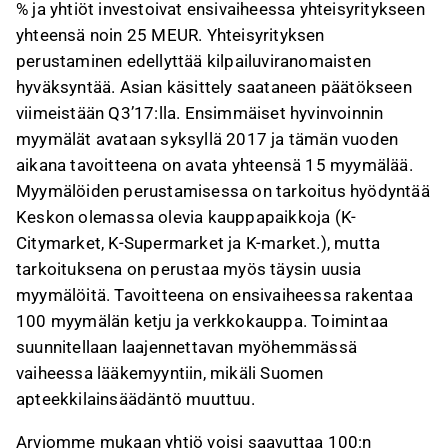
% ja yhtiöt investoivat ensivaiheessa yhteisyritykseen
yhteensä noin 25 MEUR. Yhteisyrityksen
perustaminen edellyttää kilpailuviranomaisten
hyväksyntää. Asian käsittely saataneen päätökseen
viimeistään Q3’17:lla. Ensimmäiset hyvinvoinnin
myymälät avataan syksyllä 2017 ja tämän vuoden
aikana tavoitteena on avata yhteensä 15 myymälää.
Myymälöiden perustamisessa on tarkoitus hyödyntää
Keskon olemassa olevia kauppapaikkoja (K-
Citymarket, K-Supermarket ja K-market.), mutta
tarkoituksena on perustaa myös täysin uusia
myymälöitä. Tavoitteena on ensivaiheessa rakentaa
100 myymälän ketju ja verkkokauppa. Toimintaa
suunnitellaan laajennettavan myöhemmässä
vaiheessa lääkemyyntiin, mikäli Suomen
apteekkilainsäädäntö muuttuu.
Arviomme mukaan yhtiö voisi saavuttaa 100:n