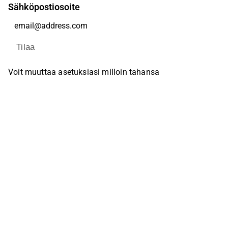
Sähköpostiosoite
Tilaa
Voit muuttaa asetuksiasi milloin tahansa
Sosiaalinen media
Inderes Foorumi
Youtube
Facebook
Instagram
X (Twitter)
Tiktok