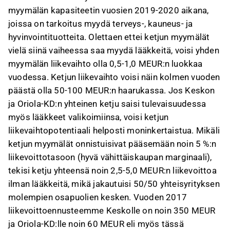
myymälän kapasiteetin vuosien 2019-2020 aikana,
joissa on tarkoitus myydä terveys-, kauneus- ja
hyvinvointituotteita. Olettaen ettei ketjun myymälät
vielä siinä vaiheessa saa myydä lääkkeitä, voisi yhden
myymälän liikevaihto olla 0,5-1,0 MEUR:n luokkaa
vuodessa. Ketjun liikevaihto voisi näin kolmen vuoden
päästä olla 50-100 MEUR:n haarukassa. Jos Keskon
ja Oriola-KD:n yhteinen ketju saisi tulevaisuudessa
myös lääkkeet valikoimiinsa, voisi ketjun
liikevaihtopotentiaali helposti moninkertaistua. Mikäli
ketjun myymälät onnistuisivat pääsemään noin 5 %:n
liikevoittotasoon (hyvä vähittäiskaupan marginaali),
tekisi ketju yhteensä noin 2,5-5,0 MEUR:n liikevoittoa
ilman lääkkeitä, mikä jakautuisi 50/50 yhteisyrityksen
molempien osapuolien kesken. Vuoden 2017
liikevoittoennusteemme Keskolle on noin 350 MEUR
ja Oriola-KD:lle noin 60 MEUR eli myös tässä